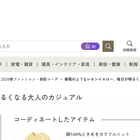
詳細検索
ズ
家電・雑貨
寝具・インテリア・家具
美容・健康
制服
て
ズ通販すべて
家電・雑貨すべて
寝具・インテリア・家具通販すべて
美容・健康通販すべ
制服
2026春ファッション・春服コーデ
春風のようなレモンイエロー、毎日が明るく
ズファッション
家電
家具・収納
美容・健康・サプリ
制服
るくなる大人のカジュアル
ズ下着
キッチン・雑貨・日用品
寝具・ベッド
ジュ
コーディネートしたアイテム
着
カーテン・ラグ・ファブリック
綿100%ときめきカラフルニット