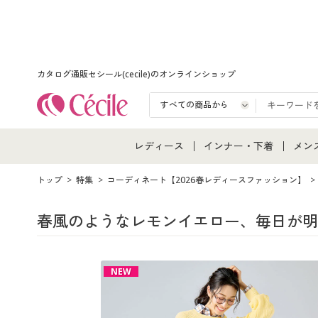
カタログ通販セシール(cecile)のオンラインショップ
レディース
インナー・下着
メン
レディース通販すべて
インナー・下着通販すべ
メン
トップ
特集
コーディネート【2026春レディースファッション】
レディースファッション
女性下着
メン
春風のようなレモンイエロー、毎日が明
女性下着
メンズ下着
メン
NEW
ジュニア・ティーンズ下