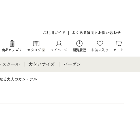
ご利用ガイド
よくある質問とお問い合わせ
商品カテゴリ
カタログ
マイページ
閲覧履歴
お気に入り
カート
カタログ・チラシからのご注文
・スクール
大きいサイズ
バーゲン
デジタルカタログ
て
・スクールすべて
大きいサイズ通販すべて
バーゲンセール
なる大人のカジュアル
カタログ無料プレゼント
メント
・学生服
大きいサイズ レディース服
シークレットセール
ニア・ティーンズ下着
大きいサイズ レディース下着
大きいサイズ メンズ