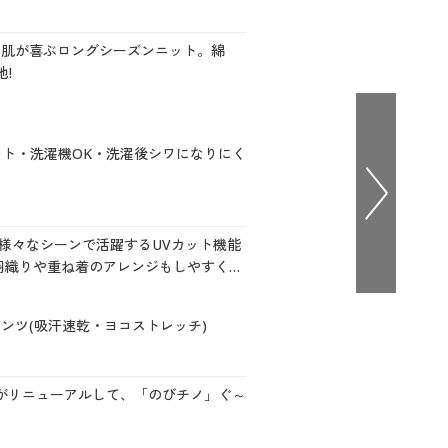
大きいサイズ 事務・制服
】肌が喜ぶロングシーズンニット。綿
!
ット・洗濯機OK・洗濯後シワになりにく
!様々なシーンで活躍するUVカット機能
羽織りや重ね着のアレンジもしやすく、
もきれいめにも自在に着まわせます!
ンツ(吸汗速乾・ヨコストレッチ)
 がリニューアルして、「のびチノ」ぐ～