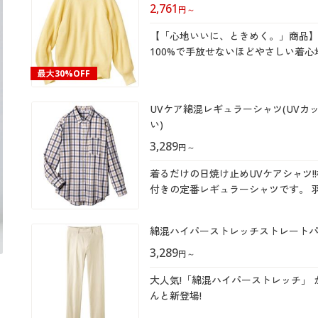
2,761
円
～
【「心地いいに、ときめく。」商品
100%で手放せないほどやさしい着心地
最大
30%OFF
UVケア綿混レギュラーシャツ(UVカ
い)
3,289
円
～
着るだけの日焼け止めUVケアシャツ!
付きの定番レギュラーシャツです。 
使い勝手のよさが魅力。カジュアルに
綿混ハイパーストレッチストレートパ
3,289
円
～
大人気!「綿混ハイパーストレッチ」
んと新登場!