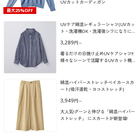
カタログ無料プレゼント
UVカットカーディガン
マイページ
最大
25%OFF
会員メニュー
UVケア綿混レギュラーシャツ(UVカッ
閲覧履歴
マイページ
ト・洗濯機OK・洗濯後シワになりに
くい)
3,289
円
～
お気に入り
閲覧履歴
着るだけの日焼け止めUVケアシャツ!!
サポート
様々なシーンで活躍するUVカット機
お気に入り
能付きの定番レギュラーシャツです。
羽織りや重ね着のアレンジもしやす
ご利用ガイド
サポート
く、使い勝手のよさが魅力。カジュア
綿混ハイパーストレッチベイカースカ
ルにもきれいめにも自在に着まわせま
ート(吸汗速乾・ヨコストレッチ)
よくある質問とお問い合わせ
す!
ご利用ガイド
3,949
円
～
大人気!グーンと伸びる「綿混ハイパー
よくある質問とお問い合わせ
ストレッチ」 にスカートが新登場!