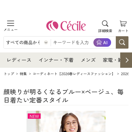
商品を探す
レディース
商品を探す
詳細検索
カート
インナー・下着
レディース通販すべて
レディース
メンズ
インナー・下着通販すべて
レディースファッション
インナー・下着
レディース通販すべて
レディース
インナー・下着
メンズ
家電・雑貨
家電・雑貨
メンズ通販すべて
女性下着
女性下着
メンズ
インナー・下着通販すべて
レディースファッション
トップ
特集
コーディネート【2026春レディースファッション】
202
寝具・インテリア・家具
家電・雑貨すべて
メンズファッション
メンズ下着
家電・雑貨
メンズ通販すべて
女性下着
女性下着
顔映りが明るくなるブルー×ベージュ、毎
日着たい定番スタイル
美容・健康
寝具・インテリア・家具通販すべて
家電
メンズ下着
ジュニア・ティーンズ下着
寝具・インテリア・家具
家電・雑貨すべて
メンズファッション
メンズ下着
NEW
制服・スクール
美容・健康通販すべて
家具・収納
キッチン・雑貨・日用品
美容・健康
寝具・インテリア・家具通販すべて
家電
メンズ下着
ジュニア・ティーンズ下着