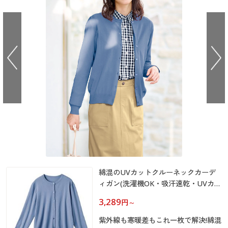
大きいサイズ
制服・スクールすべて
美容・健康・サプリメント
寝具・ベッド
制服・スクール
美容・健康通販すべて
家具・収納
キッチン・雑貨・日用品
バーゲン
大きいサイズ通販すべて
制服・学生服
カーテン・ラグ・ファブリック
大きいサイズ
制服・スクールすべて
美容・健康・サプリメント
寝具・ベッド
詳細検索
バーゲンセール
大きいサイズ レディース服
ジュニア・ティーンズ下着
バーゲン
大きいサイズ通販すべて
制服・学生服
カーテン・ラグ・ファブリック
商品カテゴリ一覧
シークレットセール
大きいサイズ レディース下着
詳細検索
バーゲンセール
大きいサイズ レディース服
ジュニア・ティーンズ下着
カタログ
大きいサイズ メンズ
商品カテゴリ一覧
シークレットセール
大きいサイズ レディース下着
カタログ・チラシからのご注文
カタログ
大きいサイズ 事務・制服
大きいサイズ メンズ
デジタルカタログ
綿混のUVカットクルーネックカーデ
カタログ・チラシからのご注文
大きいサイズ 事務・制服
ィガン(洗濯機OK・吸汗速乾・UVカッ
ト)
カタログ無料プレゼント
3,289
デジタルカタログ
円
～
会員メニュー
紫外線も寒暖差もこれ一枚で解決!綿混