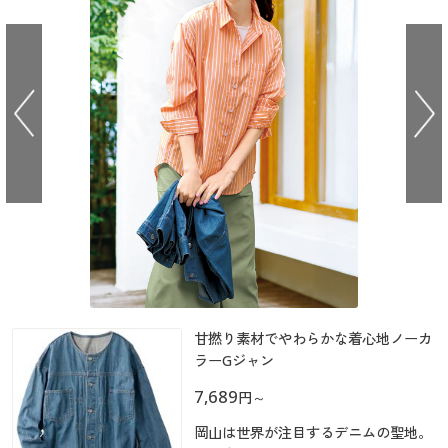
大きいサイズ
制服・スクールすべて
美容・健康・サプリメント
寝具・ベッド
制服・スクール
美容・健康通販すべて
家具・収納
キッチン・雑貨・日用品
バーゲン
大きいサイズ通販すべて
制服・学生服
カーテン・ラグ・ファブリック
大きいサイズ
制服・スクールすべて
美容・健康・サプリメント
寝具・ベッド
詳細検索
バーゲンセール
大きいサイズ レディース服
ジュニア・ティーンズ下着
バーゲン
大きいサイズ通販すべて
制服・学生服
カーテン・ラグ・ファブリック
商品カテゴリ一覧
シークレットセール
大きいサイズ レディース下着
詳細検索
バーゲンセール
大きいサイズ レディース服
ジュニア・ティーンズ下着
カタログ
大きいサイズ メンズ
商品カテゴリ一覧
シークレットセール
大きいサイズ レディース下着
カタログ・チラシからのご注文
カタログ
大きいサイズ 事務・制服
大きいサイズ メンズ
デジタルカタログ
甘撚り素材でやわらかな着心地ノーカ
カタログ・チラシからのご注文
大きいサイズ 事務・制服
ラーGジャン
カタログ無料プレゼント
7,689
デジタルカタログ
円
～
会員メニュー
岡山は世界が注目するデニムの聖地。