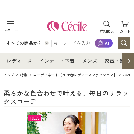
商品を探す
レディース
商品を探す
詳細検索
カート
インナー・下着
レディース通販すべて
レディース
メンズ
インナー・下着通販すべて
レディースファッション
インナー・下着
レディース通販すべて
レディース
インナー・下着
メンズ
家電・雑貨
家電・雑貨
メンズ通販すべて
女性下着
女性下着
メンズ
インナー・下着通販すべて
レディースファッション
トップ
特集
コーディネート【2026春レディースファッション】
202
寝具・インテリア・家具
家電・雑貨すべて
メンズファッション
メンズ下着
家電・雑貨
メンズ通販すべて
女性下着
女性下着
柔らかな色合わせで叶える、毎日のリラッ
クスコーデ
美容・健康
寝具・インテリア・家具通販すべて
家電
メンズ下着
ジュニア・ティーンズ下着
寝具・インテリア・家具
家電・雑貨すべて
メンズファッション
メンズ下着
NEW
制服・スクール
美容・健康通販すべて
家具・収納
キッチン・雑貨・日用品
美容・健康
寝具・インテリア・家具通販すべて
家電
メンズ下着
ジュニア・ティーンズ下着