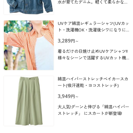
カタログ無料プレゼント
水が育てたデニム。軽くて柔らかな風
合い!
マイページ
会員メニュー
UVケア綿混レギュラーシャツ(UVカッ
閲覧履歴
マイページ
ト・洗濯機OK・洗濯後シワになりに
くい)
3,289
円
～
お気に入り
閲覧履歴
着るだけの日焼け止めUVケアシャツ!!
サポート
様々なシーンで活躍するUVカット機
お気に入り
能付きの定番レギュラーシャツです。
羽織りや重ね着のアレンジもしやす
ご利用ガイド
サポート
く、使い勝手のよさが魅力。カジュア
綿混ハイパーストレッチベイカースカ
ルにもきれいめにも自在に着まわせま
ート(吸汗速乾・ヨコストレッチ)
よくある質問とお問い合わせ
す!
ご利用ガイド
3,949
円
～
大人気!グーンと伸びる「綿混ハイパー
よくある質問とお問い合わせ
ストレッチ」 にスカートが新登場!