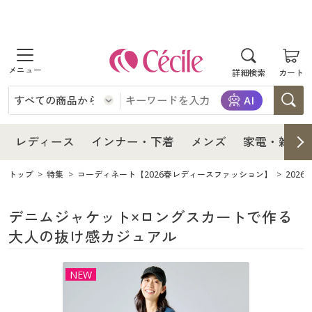
商品を探す
レディース
商品を探す
詳細検索
カート
インナー・下着
レディース通販すべて
レディース
メンズ
インナー・下着通販すべて
レディースファッション
インナー・下着
レディース通販すべて
レディース
インナー・下着
メンズ
家電・雑貨
家電・雑貨
メンズ通販すべて
女性下着
女性下着
メンズ
インナー・下着通販すべて
レディースファッション
トップ
特集
コーディネート【2026春レディースファッション】
202
寝具・インテリア・家具
家電・雑貨すべて
メンズファッション
メンズ下着
家電・雑貨
メンズ通販すべて
女性下着
女性下着
デニムジャケット×ロングスカートで作る
大人の抜け感カジュアル
美容・健康
寝具・インテリア・家具通販すべて
家電
メンズ下着
ジュニア・ティーンズ下着
寝具・インテリア・家具
家電・雑貨すべて
メンズファッション
メンズ下着
NEW
制服・スクール
美容・健康通販すべて
家具・収納
キッチン・雑貨・日用品
美容・健康
寝具・インテリア・家具通販すべて
家電
メンズ下着
ジュニア・ティーンズ下着