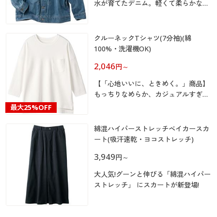
カタログ無料プレゼント
水が育てたデニム。軽くて柔らかな風
合い!
マイページ
会員メニュー
クルーネックTシャツ(7分袖)(綿
閲覧履歴
マイページ
100%・洗濯機OK)
2,046
円
～
お気に入り
閲覧履歴
【「心地いいに、ときめく。」商品】
サポート
もっちりなめらか、カジュアルすぎな
お気に入り
い綿100%素材が魅力の大人のTシャ
最大
25%OFF
ツ!
ご利用ガイド
サポート
綿混ハイパーストレッチベイカースカ
ート(吸汗速乾・ヨコストレッチ)
よくある質問とお問い合わせ
ご利用ガイド
3,949
円
～
大人気!グーンと伸びる「綿混ハイパー
よくある質問とお問い合わせ
ストレッチ」 にスカートが新登場!