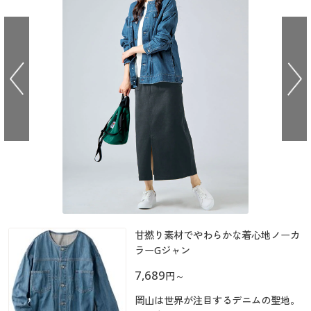
大きいサイズ
制服・スクールすべて
美容・健康・サプリメント
寝具・ベッド
制服・スクール
美容・健康通販すべて
家具・収納
キッチン・雑貨・日用品
バーゲン
大きいサイズ通販すべて
制服・学生服
カーテン・ラグ・ファブリック
大きいサイズ
制服・スクールすべて
美容・健康・サプリメント
寝具・ベッド
詳細検索
バーゲンセール
大きいサイズ レディース服
ジュニア・ティーンズ下着
バーゲン
大きいサイズ通販すべて
制服・学生服
カーテン・ラグ・ファブリック
商品カテゴリ一覧
シークレットセール
大きいサイズ レディース下着
詳細検索
バーゲンセール
大きいサイズ レディース服
ジュニア・ティーンズ下着
カタログ
大きいサイズ メンズ
商品カテゴリ一覧
シークレットセール
大きいサイズ レディース下着
カタログ・チラシからのご注文
カタログ
大きいサイズ 事務・制服
大きいサイズ メンズ
デジタルカタログ
甘撚り素材でやわらかな着心地ノーカ
カタログ・チラシからのご注文
大きいサイズ 事務・制服
ラーGジャン
カタログ無料プレゼント
7,689
デジタルカタログ
円
～
会員メニュー
岡山は世界が注目するデニムの聖地。