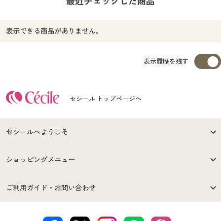
最近チェックした商品
表示できる商品がありません。
表示履歴を残す
セシール トップページへ
セシールへようこそ
はじめての方へ
ご利用環境について
ショッピングメニュー
セシールご利用規約
プライバシーポリシー
商品カテゴリ
バーゲンセール
ご利用ガイド・お問い合わせ
特定商取引法に基づく表示
古物営業法に基づく表示
カタログ・チラシからのご注
デジタルカタログ
ご注文は
お届けは
文