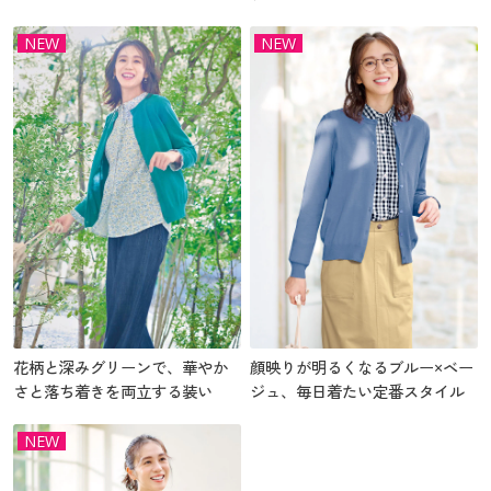
NEW
NEW
花柄と深みグリーンで、華やか
顔映りが明るくなるブルー×ベー
さと落ち着きを両立する装い
ジュ、毎日着たい定番スタイル
NEW