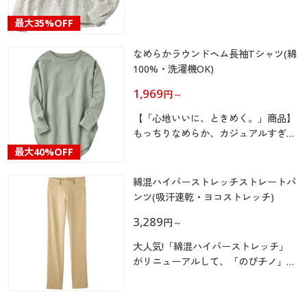
カタログ無料プレゼント
マイページ
最大
35%OFF
会員メニュー
なめらかラウンドヘム長袖Tシャツ(綿
閲覧履歴
マイページ
100%・洗濯機OK)
1,969
円
～
お気に入り
閲覧履歴
【「心地いいに、ときめく。」商品】
サポート
もっちりなめらか、カジュアルすぎな
お気に入り
い綿100%素材が魅力の大人のTシャ
最大
40%OFF
ツ!
ご利用ガイド
サポート
綿混ハイパーストレッチストレートパ
ンツ(吸汗速乾・ヨコストレッチ)
よくある質問とお問い合わせ
ご利用ガイド
3,289
円
～
大人気!「綿混ハイパーストレッチ」
よくある質問とお問い合わせ
がリニューアルして、「のびチノ」ぐ
～んと新登場!