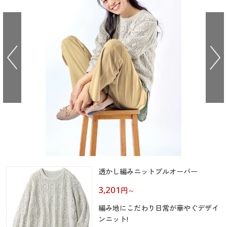
大きいサイズ
制服・スクールすべて
美容・健康・サプリメント
寝具・ベッド
制服・スクール
美容・健康通販すべて
家具・収納
キッチン・雑貨・日用品
バーゲン
大きいサイズ通販すべて
制服・学生服
カーテン・ラグ・ファブリック
大きいサイズ
制服・スクールすべて
美容・健康・サプリメント
寝具・ベッド
詳細検索
バーゲンセール
大きいサイズ レディース服
ジュニア・ティーンズ下着
バーゲン
大きいサイズ通販すべて
制服・学生服
カーテン・ラグ・ファブリック
商品カテゴリ一覧
シークレットセール
大きいサイズ レディース下着
詳細検索
バーゲンセール
大きいサイズ レディース服
ジュニア・ティーンズ下着
カタログ
大きいサイズ メンズ
商品カテゴリ一覧
シークレットセール
大きいサイズ レディース下着
カタログ・チラシからのご注文
カタログ
大きいサイズ 事務・制服
大きいサイズ メンズ
デジタルカタログ
透かし編みニットプルオーバー
カタログ・チラシからのご注文
大きいサイズ 事務・制服
3,201
円
～
カタログ無料プレゼント
デジタルカタログ
編み地にこだわり日常が華やぐデザイ
会員メニュー
ンニット!