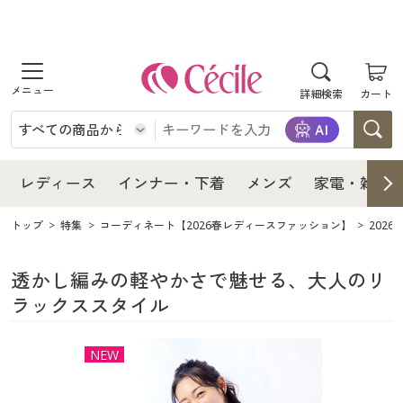
商品を探す
レディース
商品を探す
詳細検索
カート
インナー・下着
レディース通販すべて
レディース
メンズ
インナー・下着通販すべて
レディースファッション
インナー・下着
レディース通販すべて
レディース
インナー・下着
メンズ
家電・雑貨
家電・雑貨
メンズ通販すべて
女性下着
女性下着
メンズ
インナー・下着通販すべて
レディースファッション
トップ
特集
コーディネート【2026春レディースファッション】
202
寝具・インテリア・家具
家電・雑貨すべて
メンズファッション
メンズ下着
家電・雑貨
メンズ通販すべて
女性下着
女性下着
透かし編みの軽やかさで魅せる、大人のリ
ラックススタイル
美容・健康
寝具・インテリア・家具通販すべて
家電
メンズ下着
ジュニア・ティーンズ下着
寝具・インテリア・家具
家電・雑貨すべて
メンズファッション
メンズ下着
NEW
制服・スクール
美容・健康通販すべて
家具・収納
キッチン・雑貨・日用品
美容・健康
寝具・インテリア・家具通販すべて
家電
メンズ下着
ジュニア・ティーンズ下着