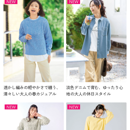
NEW
NEW
透かし編みの軽やかさで纏う、
淡色デニムで育む、ゆったり心
清々しい大人の春カジュアル
地の大人の休日スタイル
NEW
NEW