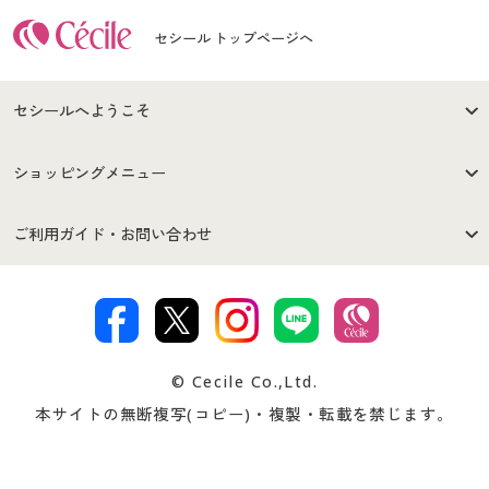
セシール トップページへ
セシールへようこそ
はじめての方へ
ご利用環境について
ショッピングメニュー
セシールご利用規約
プライバシーポリシー
商品カテゴリ
バーゲンセール
ご利用ガイド・お問い合わせ
特定商取引法に基づく表示
古物営業法に基づく表示
カタログ・チラシからのご注
デジタルカタログ
ご注文は
お届けは
文
著作権・商標について
会社案内
交換・返品は
お支払は
カタログ無料プレゼント
特集一覧
© Cecile Co.,Ltd.
会員登録・お客様情報変更に
お客様番号・パスワードをお
本サイトの無断複写(コピー)・複製・転載を禁じます。
プレゼント＆キャンペーン
サイトマップ
ついて
忘れの場合
サイズガイド
よくある質問とお問い合わせ