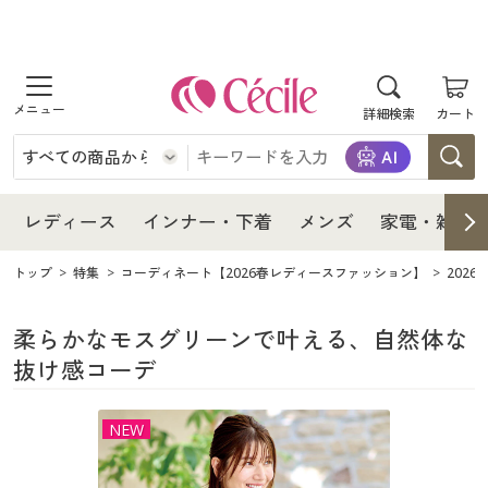
商品を探す
レディース
商品を探す
詳細検索
カート
インナー・下着
レディース通販すべて
レディース
メンズ
インナー・下着通販すべて
レディースファッション
インナー・下着
レディース通販すべて
レディース
インナー・下着
メンズ
家電・雑貨
家電・雑貨
メンズ通販すべて
女性下着
女性下着
メンズ
インナー・下着通販すべて
レディースファッション
トップ
特集
コーディネート【2026春レディースファッション】
202
寝具・インテリア・家具
家電・雑貨すべて
メンズファッション
メンズ下着
家電・雑貨
メンズ通販すべて
女性下着
女性下着
柔らかなモスグリーンで叶える、自然体な
抜け感コーデ
美容・健康
寝具・インテリア・家具通販すべて
家電
メンズ下着
ジュニア・ティーンズ下着
寝具・インテリア・家具
家電・雑貨すべて
メンズファッション
メンズ下着
NEW
制服・スクール
美容・健康通販すべて
家具・収納
キッチン・雑貨・日用品
美容・健康
寝具・インテリア・家具通販すべて
家電
メンズ下着
ジュニア・ティーンズ下着