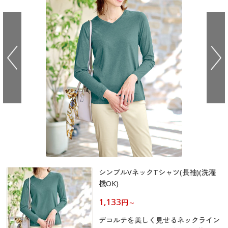
大きいサイズ
制服・スクールすべて
美容・健康・サプリメント
寝具・ベッド
制服・スクール
美容・健康通販すべて
家具・収納
キッチン・雑貨・日用品
バーゲン
大きいサイズ通販すべて
制服・学生服
カーテン・ラグ・ファブリック
大きいサイズ
制服・スクールすべて
美容・健康・サプリメント
寝具・ベッド
詳細検索
バーゲンセール
大きいサイズ レディース服
ジュニア・ティーンズ下着
バーゲン
大きいサイズ通販すべて
制服・学生服
カーテン・ラグ・ファブリック
商品カテゴリ一覧
シークレットセール
大きいサイズ レディース下着
詳細検索
バーゲンセール
大きいサイズ レディース服
ジュニア・ティーンズ下着
カタログ
大きいサイズ メンズ
商品カテゴリ一覧
シークレットセール
大きいサイズ レディース下着
カタログ・チラシからのご注文
カタログ
大きいサイズ 事務・制服
大きいサイズ メンズ
デジタルカタログ
シンプルVネックTシャツ(長袖)(洗濯
カタログ・チラシからのご注文
大きいサイズ 事務・制服
機OK)
カタログ無料プレゼント
1,133
デジタルカタログ
円
～
会員メニュー
デコルテを美しく見せるネックライン