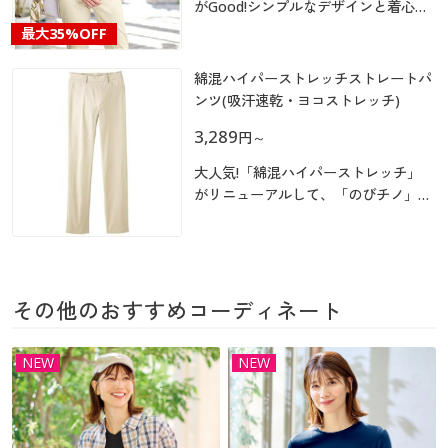
カタログ無料プレゼント
がGood!シンプルなデザインと着心地
抜群の綿混素材は、ジャケットのイン
マイページ
最大
35%OFF
ナーとしてもぴったり
会員メニュー
綿混ハイパーストレッチストレートパ
閲覧履歴
マイページ
ンツ(吸汗速乾・ヨコストレッチ)
3,289
円
～
お気に入り
閲覧履歴
大人気!「綿混ハイパーストレッチ」
サポート
がリニューアルして、「のびチノ」ぐ
お気に入り
～んと新登場!
ご利用ガイド
サポート
よくある質問とお問い合わせ
その他のおすすめコーディネート
ご利用ガイド
NEW
NEW
よくある質問とお問い合わせ