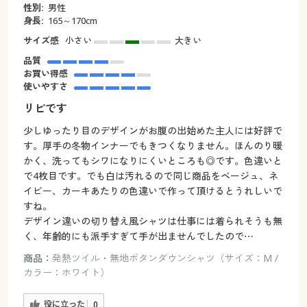
性別:
男性
身長:
165～170cm
サイズ感
小さい
大きい
品質
お買い得感
使いやすさ
リピです
少しゆったり目のデザインがお腹の出始めた主人には好評で
す。厚手の冬物インナーでもきつくなりません。ほんのり暖
かく、洗ってもシワになりにくいところも◎です。色違いと
で4枚目です。でも白は汚れるので同じ商品をベージュ、ネ
イビー、カーキあたりの色違いで作って頂けるとうれしいで
すね。
デザイン違いの切り替え風シャツは仕事には着られそうも無
く、年齢的にも派手すぎて手が出ませんでしたので⋯
商品：
発熱ツイル・無地ボタンダウンシャツ（サイズ：M /
カラー：ホワイト）
役に立った
0