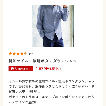
大きいサイズ
制服・スクールすべて
美容・健康・サプリメント
寝具・ベッド
制服・スクール
美容・健康通販すべて
家具・収納
キッチン・雑貨・日用品
バーゲン
大きいサイズ通販すべて
制服・学生服
カーテン・ラグ・ファブリック
大きいサイズ
制服・スクールすべて
美容・健康・サプリメント
寝具・ベッド
詳細検索
バーゲンセール
大きいサイズ レディース服
ジュニア・ティーンズ下着
バーゲン
大きいサイズ通販すべて
制服・学生服
カーテン・ラグ・ファブリック
商品カテゴリ一覧
シークレットセール
大きいサイズ レディース下着
詳細検索
バーゲンセール
大きいサイズ レディース服
ジュニア・ティーンズ下着
カタログ
34件
大きいサイズ メンズ
商品カテゴリ一覧
シークレットセール
大きいサイズ レディース下着
発熱ツイル・無地ボタンダウンシャツ
カタログ・チラシからのご注文
1,639円(税込)～
最大70%OFF
カタログ
大きいサイズ 事務・制服
大きいサイズ メンズ
デジタルカタログ
カタログ・チラシからのご注文
セシールおすすめの発熱ツイル・無地ボタンダウンシャツ
大きいサイズ 事務・制服
です。蓄熱素材、洗濯後シワになりにくく乾きやすい「リ
カタログ無料プレゼント
ピ買い必至」機能性。
デジタルカタログ
ポケットのトリコロールテープのワンポイントでさりげな
いデザインが魅力!
会員メニュー