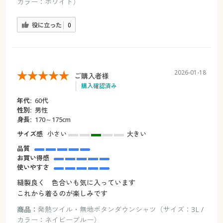
カラー：ホワイト）
役に立った
0
2026-01-18
ご購入者様
購入確認済み
年代:
60代
性別:
男性
身長:
170～175cm
サイズ感
小さい
大きい
品質
お買い得感
使いやすさ
縫製良く 色合いも気に入っています
これから着るのが楽しみです
商品：
発熱ツイル・無地ボタンダウンシャツ（サイズ：3L /
カラー：ネイビーブルー）