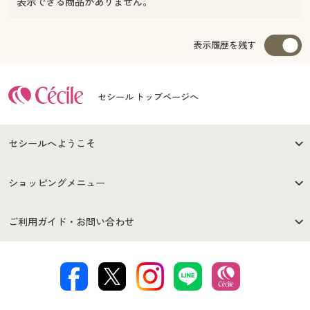
表示できる商品がありません。
表示履歴を残す
セシール トップページへ
セシールへようこそ
はじめての方へ
ご利用環境について
ショッピングメニュー
セシールご利用規約
プライバシーポリシー
商品カテゴリ
バーゲンセール
ご利用ガイド・お問い合わせ
特定商取引法に基づく表示
古物営業法に基づく表示
カタログ・チラシからのご注
デジタルカタログ
ご注文は
お届けは
文
著作権・商標について
会社案内
交換・返品は
お支払は
カタログ無料プレゼント
特集一覧