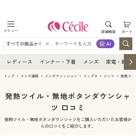
商品を探す
レディース
商品を探す
詳細検索
カート
インナー・下着
レディース通販すべて
レディース
メンズ
インナー・下着通販すべて
レディースファッション
インナー・下着
レディース通販すべて
レディース
インナー・下着
メンズ
家電・雑貨
家電・雑貨
メンズ通販すべて
女性下着
女性下着
メンズ
インナー・下着通販すべて
レディースファッション
トップ
メンズ通販
メンズファッション
トップス
シャツ
発熱ツイ
寝具・インテリア・家具
家電・雑貨すべて
メンズファッション
メンズ下着
家電・雑貨
メンズ通販すべて
女性下着
女性下着
発熱ツイル・無地ボタンダウンシャ
美容・健康
寝具・インテリア・家具通販すべて
ツ 口コミ
家電
メンズ下着
ジュニア・ティーンズ下着
寝具・インテリア・家具
家電・雑貨すべて
メンズファッション
メンズ下着
発熱ツイル・無地ボタンダウンシャツをご購入いただいたお客様か
制服・スクール
美容・健康通販すべて
家具・収納
キッチン・雑貨・日用品
美容・健康
寝具・インテリア・家具通販すべて
家電
メンズ下着
らの口コミをご紹介します。
ジュニア・ティーンズ下着