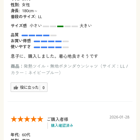
性別:
女性
身長:
180cm～
普段のサイズ:
LL
サイズ感
小さい
大きい
品質
お買い得感
使いやすさ
息子に、購入しました。着心地良さそうです
商品：
発熱ツイル・無地ボタンダウンシャツ（サイズ：LL /
カラー：ネイビーブルー）
役に立った
0
2026-01-28
ご購入者様
購入確認済み
年代:
60代