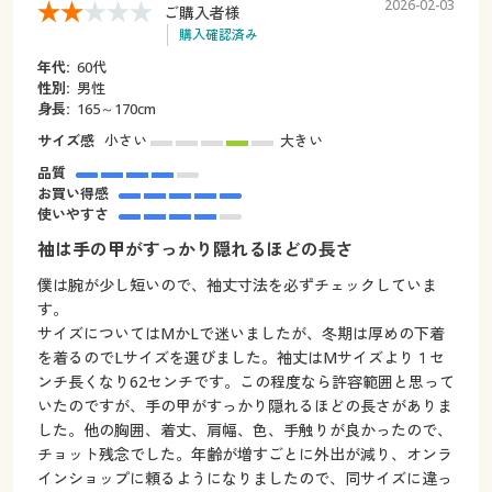
2026-02-03
ご購入者様
購入確認済み
年代:
60代
性別:
男性
身長:
165～170cm
サイズ感
小さい
大きい
品質
お買い得感
使いやすさ
袖は手の甲がすっかり隠れるほどの長さ
僕は腕が少し短いので、袖丈寸法を必ずチェックしていま
す。
サイズについてはMかLで迷いましたが、冬期は厚めの下着
を着るのでLサイズを選びました。袖丈はMサイズより１セ
ンチ長くなり62センチです。この程度なら許容範囲と思って
いたのですが、手の甲がすっかり隠れるほどの長さがありま
した。他の胸囲、着丈、肩幅、色、手触りが良かったので、
チョット残念でした。年齢が増すごとに外出が減り、オンラ
インショップに頼るようになりましたので、同サイズに違っ