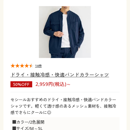
大きいサイズ
制服・スクールすべて
美容・健康・サプリメント
寝具・ベッド
制服・スクール
美容・健康通販すべて
家具・収納
キッチン・雑貨・日用品
バーゲン
大きいサイズ通販すべて
制服・学生服
カーテン・ラグ・ファブリック
大きいサイズ
制服・スクールすべて
美容・健康・サプリメント
寝具・ベッド
詳細検索
バーゲンセール
大きいサイズ レディース服
ジュニア・ティーンズ下着
バーゲン
大きいサイズ通販すべて
制服・学生服
カーテン・ラグ・ファブリック
商品カテゴリ一覧
シークレットセール
大きいサイズ レディース下着
詳細検索
バーゲンセール
大きいサイズ レディース服
ジュニア・ティーンズ下着
カタログ
14件
大きいサイズ メンズ
商品カテゴリ一覧
シークレットセール
大きいサイズ レディース下着
ドライ・接触冷感・快適バンドカラーシャツ
カタログ・チラシからのご注文
2,959円(税込)～
50%OFF
カタログ
大きいサイズ 事務・制服
大きいサイズ メンズ
デジタルカタログ
カタログ・チラシからのご注文
セシールおすすめのドライ・接触冷感・快適バンドカラー
大きいサイズ 事務・制服
シャツです。軽くて透け感のあるメッシュ素材を、接触冷
カタログ無料プレゼント
感でさらにクールに◎
デジタルカタログ
■カラー/2色展開
会員メニュー
■サイズ/M～5L