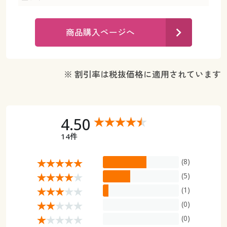
カタログ無料プレゼント
マイページ
会員メニュー
商品購入ページへ
閲覧履歴
マイページ
お気に入り
※ 割引率は税抜価格に適用されています
閲覧履歴
サポート
お気に入り
4.50
ご利用ガイド
サポート
14件
よくある質問とお問い合わせ
ご利用ガイド
(8)
(5)
よくある質問とお問い合わせ
(1)
(0)
(0)