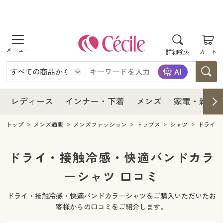
商品を探す
レディース
商品を探す
詳細検索
カート
インナー・下着
レディース通販すべて
レディース
メンズ
インナー・下着通販すべて
レディースファッション
インナー・下着
レディース通販すべて
レディース
インナー・下着
メンズ
家電・雑貨
家電・雑貨
メンズ通販すべて
女性下着
女性下着
メンズ
インナー・下着通販すべて
レディースファッション
トップ
メンズ通販
メンズファッション
トップス
シャツ
ドライ・
寝具・インテリア・家具
家電・雑貨すべて
メンズファッション
メンズ下着
家電・雑貨
メンズ通販すべて
女性下着
女性下着
ドライ・接触冷感・快適バンドカラ
美容・健康
寝具・インテリア・家具通販すべて
ーシャツ 口コミ
家電
メンズ下着
ジュニア・ティーンズ下着
寝具・インテリア・家具
家電・雑貨すべて
メンズファッション
メンズ下着
ドライ・接触冷感・快適バンドカラーシャツをご購入いただいたお
制服・スクール
美容・健康通販すべて
家具・収納
キッチン・雑貨・日用品
美容・健康
寝具・インテリア・家具通販すべて
家電
メンズ下着
客様からの口コミをご紹介します。
ジュニア・ティーンズ下着