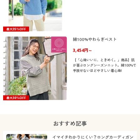
最大35％OFF
綿100%やわらぎベスト
3,454円～
【「心地いいに、ときめく。」商品】肌
が喜ぶロングシーズンニット。綿100%で
手放せないほどやさしい着心地!
最大30％OFF
おすすめ記事
イマイチわかりにくい？ロングカーディガン