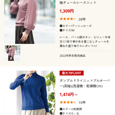
袖チュールレースニット
1,309円
28
件
■カラー/アッシュローズ
■サイズ/M
レース、パール調ボタン、ビジューを味
方に1枚で華のある着こなしチュールを
重ねた盛り袖でエレガントに!
2022年秋冬販売商品
最大70％OFF
タンブルドライニットプルオーバ
ー(長袖)(洗濯機・乾燥機OK)
1,474円～
10
件
■カラー/2色展開
■サイズ/S～3L