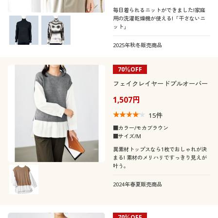
毎日着られるニットができました!家庭
用の洗濯乾燥機が使える!「干さないニ
ット」
2025年秋冬販売商品
70％OFF
フェイクレイヤードプルオーバー
1,507円
15
件
■カラー/モカブラウン
■サイズ/M
異素材トップスなら1枚でおしゃれが決
まる! 素材のメリハリですっきり見えが
叶う。
2024年春夏販売商品
70％OFF