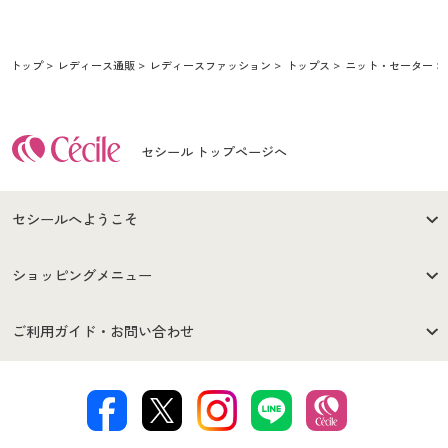
トップ
レディース通販
レディースファッション
トップス
ニット・セーター
セシール トップページへ
セシールへようこそ
はじめての方へ
ご利用環境について
ショッピングメニュー
セシールご利用規約
プライバシーポリシー
商品カテゴリ
バーゲンセール
ご利用ガイド・お問い合わせ
特定商取引法に基づく表示
古物営業法に基づく表示
カタログ・チラシからのご注
デジタルカタログ
ご注文は
お届けは
文
著作権・商標について
会社案内
交換・返品は
お支払は
カタログ無料プレゼント
特集一覧