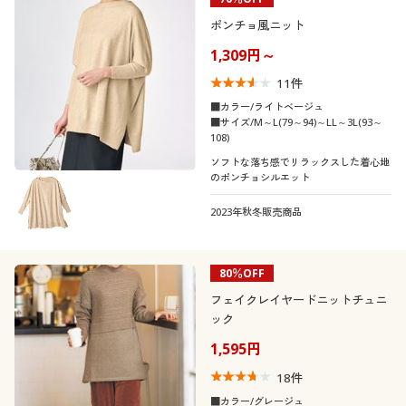
ポンチョ風ニット
1,309円～
11
件
■カラー/ライトベージュ
■サイズ/M～L(79～94)～LL～3L(93～
108)
ソフトな落ち感でリラックスした着心地
のポンチョシルエット
2023年秋冬販売商品
80％OFF
フェイクレイヤードニットチュニ
ック
1,595円
18
件
■カラー/グレージュ