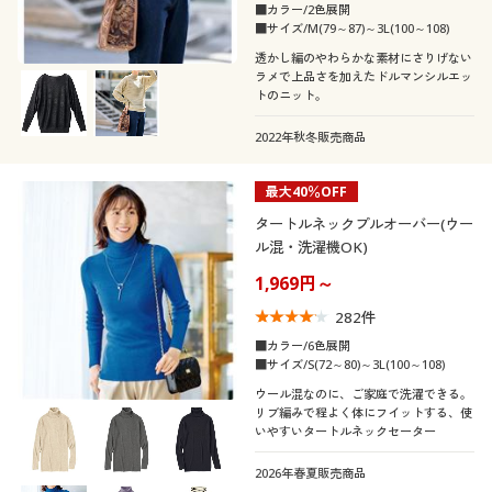
カタログ無料プレゼント
■カラー/2色展開
■サイズ/M(79～87)～3L(100～108)
襟・ネック
無地
スリット
会員メニュー
透かし編のやわらかな素材にさりげない
ラメで上品さを加えたドルマンシルエッ
トのニット。
袖
Ｖネック
ハイネック
マイページ
ボーダー
チェック
2022年秋冬販売商品
長袖
フレンチスリーブ
クルーネック・丸首
Ｕネック
閲覧履歴
迷彩・カモフラ柄
ビジュー
最大40％OFF
パフスリーブ
ラグランスリーブ
タートルネックプルオーバー(ウー
お気に入り
タートルネック
ボートネック
刺繍
ル混・洗濯機OK)
1,969円～
サポート
七分袖
ドルマンスリーブ
282
件
ご利用ガイド
■カラー/6色展開
素材
■サイズ/S(72～80)～3L(100～108)
ウール混なのに、ご家庭で洗濯できる。
よくある質問とお問い合わせ
機能・特徴
ナイロン
ウール
リブ編みで程よく体にフイットする、使
いやすいタートルネックセーター
テイスト
ウォッシャブル(洗
2026年春夏販売商品
コットン・綿100
レース
える)