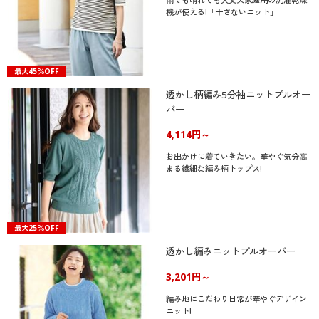
機が使える!「干さないニット」
最大45％OFF
透かし柄編み5分袖ニットプルオー
バー
4,114円～
お出かけに着ていきたい。華やぐ気分高
まる繊細な編み柄トップス!
最大25％OFF
透かし編みニットプルオーバー
3,201円～
編み地にこだわり日常が華やぐデザイン
ニット!