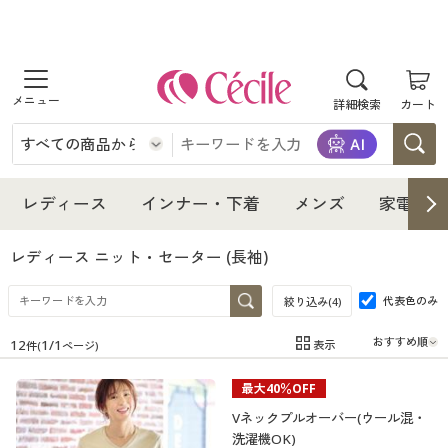
商品を探す
詳細検索
カート
レディース
インナー・下着
レディース通販すべて
レディース
インナー・下着
メンズ
家電・雑
メンズ
インナー・下着通販すべて
レディースファッション
レディース ニット・セーター
(長袖)
家電・雑貨
代表色のみ
メンズ通販すべて
女性下着
絞り込み(
4
)
女性下着
12
1
/
1
表示
件(
ページ)
寝具・インテリア・家具
家電・雑貨すべて
メンズファッション
メンズ下着
在庫
在庫のある商品のみ表示
最大40％OFF
カテゴリ
美容・健康
寝具・インテリア・家具通販すべて
家電
メンズ下着
ジュニア・ティーンズ下着
Vネックプルオーバー(ウール混・
洗濯機OK)