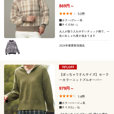
869円～
53
件
■カラー/グレー系
■サイズ/M～L
大人が取り入れやすいチェック柄で、一
気におしゃれ度が高まります
2024年春夏販売商品
70％OFF
【ぽっちゃりさんサイズ】セーラ
ーカラーニットプルオーバー
979円～
14
件
■カラー/ベージュ系
■サイズ/LL～5L