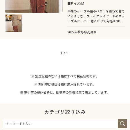
■サイズ/M
半袖のケーブル編みベストを重ねて着て
いるような、フェイクレイヤードのニッ
トプルオーバー!着るだけで旬感!お出掛
け前に悩まない!で時短を叶えてくれま
す!
2022年秋冬販売商品
1
/
1
※ 別途記載のない価格はすべて税込価格です。
※ 割引率は税抜価格に適用されています。
※ 割引前の税込価格は、販売時の消費税率で表示しています。
カテゴリ絞り込み