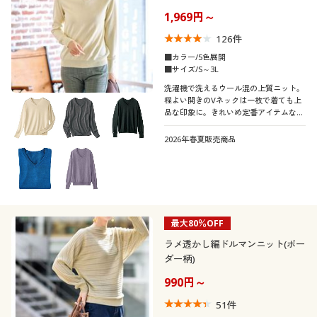
制服・スクール
美容・健康通販すべて
家具・収納
1,969円～
キッチン・雑貨・日用品
126
件
大きいサイズ
制服・スクールすべて
美容・健康・サプリメント
寝具・ベッド
■カラー/5色展開
口コミ
■サイズ/S～3L
(4〜4.9)
洗濯機で洗えるウール混の上質ニット。
バーゲン
大きいサイズ通販すべて
制服・学生服
カーテン・ラグ・ファブリック
程よい開きのVネックは一枚で着ても上
(3〜3.9)
品な印象に。きれいめ定番アイテムなが
ら、袖口リブのボタン使いが小粋なアク
詳細検索
バーゲンセール
大きいサイズ レディース服
ジュニア・ティーンズ下着
セント!
レディースサ
2026年春夏販売商品
S
M
L
LL
3L
4L
イズ
商品カテゴリ一覧
シークレットセール
大きいサイズ レディース下着
5L
カタログ
大きいサイズ メンズ
カラー
最大80％OFF
カタログ・チラシからのご注文
ラメ透かし編ドルマンニット(ボー
大きいサイズ 事務・制服
ダー柄)
デジタルカタログ
990円～
こだわり条件
51
件
柄・デザイン
で絞り込む