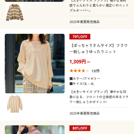
【大きいサイズ プランプ】暖かな素材
感でふんわりと柔らかい風合いのニット
プルオーバー。
2025年春夏販売商品
70％OFF
【ぽっちゃりさんサイズ】フラワ
ー刺しゅうゆったりニット
1,309円～
18
件
■カラー/アイボリー
■サイズ/3L～4L
【大きいサイズ プランプ】華やかな印
象になる、フロントの立体感のあるフラ
ワー刺しゅうがポイント!
2025年春夏販売商品
80％OFF