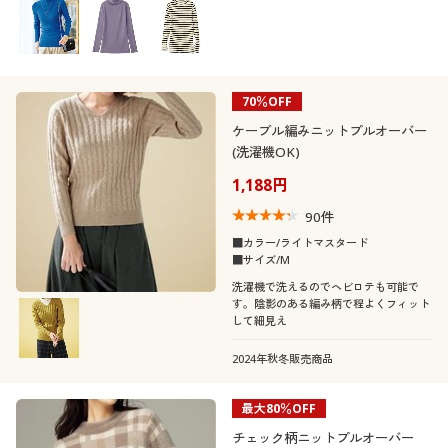
着用感
エレガント
ベーシック
年代
レギュラー
ゆったり
カジュアル
フェミニン
70％OFF
シーズン
20代
30代
ケーブル編みニットプルオーバー
タイト
(洗濯機OK)
価格
秋
冬
～
円
絞込
1,188円
40代
50代
90
件
春
夏
60代
■カラー/ライトマスタード
■サイズ/M
洗濯機で洗えるのでヘビロテも可能で
解除する
す。陰影のある編み柄で程よくフィット
して細見え
閉じる
2024年秋冬販売商品
最大80％OFF
チェック柄ニットプルオーバー