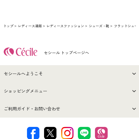
トップ
レディース通販
レディースファッション
シューズ・靴
フラットシュー
セシール トップページへ
セシールへようこそ
はじめての方へ
ご利用環境について
ショッピングメニュー
セシールご利用規約
プライバシーポリシー
商品カテゴリ
バーゲンセール
ご利用ガイド・お問い合わせ
特定商取引法に基づく表示
古物営業法に基づく表示
カタログ・チラシからのご注
デジタルカタログ
ご注文は
お届けは
文
著作権・商標について
会社案内