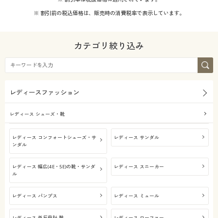
シーズン
カタログ無料プレゼント
レギュラー
※ 割引前の税込価格は、販売時の消費税率で表示しています。
会員メニュー
春
カテゴリ絞り込み
マイページ
価格
～
円
絞込
閲覧履歴
解除する
レディースファッション
お気に入り
閉じる
レディース シューズ・靴
サポート
レディース コンフォートシューズ・サ
レディース サンダル
ンダル
ご利用ガイド
レディース 幅広(4E・5E)の靴・サンダ
レディース スニーカー
ル
よくある質問とお問い合わせ
レディース パンプス
レディース ミュール
レディース 外反母趾 靴
レディース ローファー