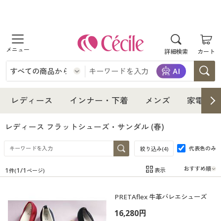
商品を探す
詳細検索
カート
レディース
インナー・下着
レディース通販すべて
レディース
インナー・下着
メンズ
家電・雑
メンズ
インナー・下着通販すべて
レディースファッション
レディース フラットシューズ・サンダル
(春)
家電・雑貨
代表色のみ
メンズ通販すべて
女性下着
絞り込み(
4
)
女性下着
1
1
/
1
表示
件(
ページ)
寝具・インテリア・家具
家電・雑貨すべて
メンズファッション
メンズ下着
在庫
在庫のある商品のみ表示
PRETAflex 牛革バレエシューズ
カテゴリ
美容・健康
寝具・インテリア・家具通販すべて
家電
メンズ下着
ジュニア・ティーンズ下着
16,280円