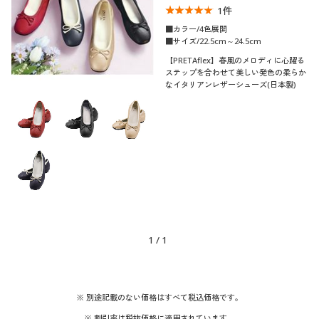
1
件
制服・スクール
美容・健康通販すべて
家具・収納
キッチン・雑貨・日用品
■カラー/4色展開
■サイズ/22.5cm～24.5cm
大きいサイズ
制服・スクールすべて
美容・健康・サプリメント
寝具・ベッド
【PRETAflex】春風のメロディに心躍る
口コミ
ステップを合わせて美しい発色の柔らか
(5)
なイタリアンレザーシューズ(日本製)
バーゲン
大きいサイズ通販すべて
制服・学生服
カーテン・ラグ・ファブリック
靴・靴下サイ
22.5
23
23.5
24
24.5
ズ
詳細検索
バーゲンセール
大きいサイズ レディース服
ジュニア・ティーンズ下着
カラー
商品カテゴリ一覧
シークレットセール
大きいサイズ レディース下着
カタログ
こだわり条件
大きいサイズ メンズ
素材
で絞り込む
1
/
1
カタログ・チラシからのご注文
機能・特徴
レザー
大きいサイズ 事務・制服
デジタルカタログ
着用感
ストレッチ
※ 別途記載のない価格はすべて税込価格です。
※ 割引率は税抜価格に適用されています。