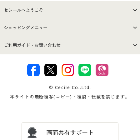
セシールへようこそ
はじめての方へ
ご利用環境について
ショッピングメニュー
セシールご利用規約
プライバシーポリシー
商品カテゴリ
バーゲンセール
ご利用ガイド・お問い合わせ
特定商取引法に基づく表示
古物営業法に基づく表示
カタログ・チラシからのご注
デジタルカタログ
ご注文は
お届けは
文
著作権・商標について
会社案内
交換・返品は
お支払は
カタログ無料プレゼント
特集一覧
© Cecile Co.,Ltd.
会員登録・お客様情報変更に
お客様番号・パスワードをお
本サイトの無断複写(コピー)・複製・転載を禁じます。
プレゼント＆キャンペーン
サイトマップ
ついて
忘れの場合
サイズガイド
よくある質問とお問い合わせ
画面共有サポート