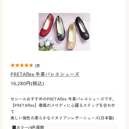
大きいサイズ
制服・スクールすべて
美容・健康・サプリメント
寝具・ベッド
制服・スクール
美容・健康通販すべて
家具・収納
キッチン・雑貨・日用品
バーゲン
大きいサイズ通販すべて
制服・学生服
カーテン・ラグ・ファブリック
大きいサイズ
制服・スクールすべて
美容・健康・サプリメント
寝具・ベッド
詳細検索
バーゲンセール
大きいサイズ レディース服
ジュニア・ティーンズ下着
バーゲン
大きいサイズ通販すべて
制服・学生服
カーテン・ラグ・ファブリック
商品カテゴリ一覧
シークレットセール
大きいサイズ レディース下着
詳細検索
バーゲンセール
大きいサイズ レディース服
ジュニア・ティーンズ下着
カタログ
1件
大きいサイズ メンズ
商品カテゴリ一覧
シークレットセール
大きいサイズ レディース下着
PRETAflex 牛革バレエシューズ
カタログ・チラシからのご注文
16,280円(税込)
カタログ
大きいサイズ 事務・制服
大きいサイズ メンズ
デジタルカタログ
カタログ・チラシからのご注文
セシールおすすめのPRETAflex 牛革バレエシューズです。
大きいサイズ 事務・制服
【PRETAflex】春風のメロディに心躍るステップを合わせ
カタログ無料プレゼント
て
デジタルカタログ
美しい発色の柔らかなイタリアンレザーシューズ(日本製)
会員メニュー
■カラー/4色展開