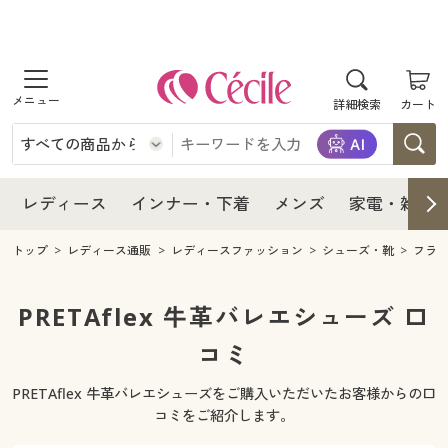
商品を探す
レディース
商品を探す
詳細検索
カート
インナー・下着
レディース通販すべて
レディース
メンズ
インナー・下着通販すべて
レディースファッション
インナー・下着
レディース通販すべて
レディース
インナー・下着
メンズ
家電・雑貨
家電・雑貨
メンズ通販すべて
女性下着
女性下着
メンズ
インナー・下着通販すべて
レディースファッション
トップ
レディース通販
レディースファッション
シューズ・靴
フラ
寝具・インテリア・家具
家電・雑貨すべて
メンズファッション
メンズ下着
家電・雑貨
メンズ通販すべて
女性下着
女性下着
PRETAflex 牛革バレエシューズ 口
美容・健康
寝具・インテリア・家具通販すべて
コミ
家電
メンズ下着
ジュニア・ティーンズ下着
寝具・インテリア・家具
家電・雑貨すべて
メンズファッション
メンズ下着
PRETAflex 牛革バレエシューズをご購入いただいたお客様からの口
制服・スクール
美容・健康通販すべて
家具・収納
キッチン・雑貨・日用品
美容・健康
寝具・インテリア・家具通販すべて
家電
メンズ下着
コミをご紹介します。
ジュニア・ティーンズ下着