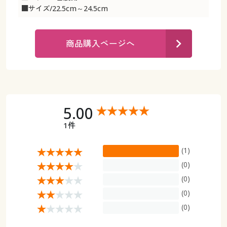
カタログ無料プレゼント
■サイズ/22.5cm～24.5cm
マイページ
会員メニュー
商品購入ページへ
閲覧履歴
マイページ
お気に入り
閲覧履歴
サポート
お気に入り
5.00
ご利用ガイド
1件
サポート
(1)
よくある質問とお問い合わせ
ご利用ガイド
(0)
(0)
よくある質問とお問い合わせ
(0)
(0)