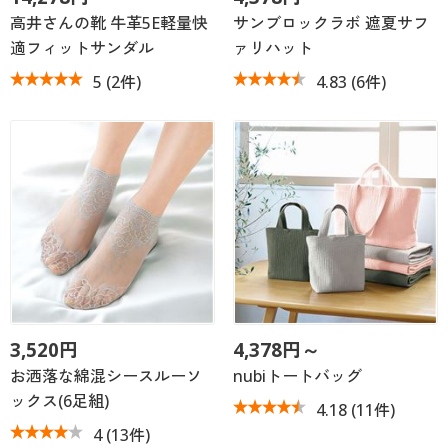
高井さんの靴 牛革5E軽量快
サンブロックラボ 遮夏サフ
適フィットサンダル
ァリハット
5
(2件)
4.83
(6件)
3,520円
4,378円～
お洒落な綿混シースルーソ
nubiトートバッグ
ックス(6足組)
4.18
(11件)
4
(13件)