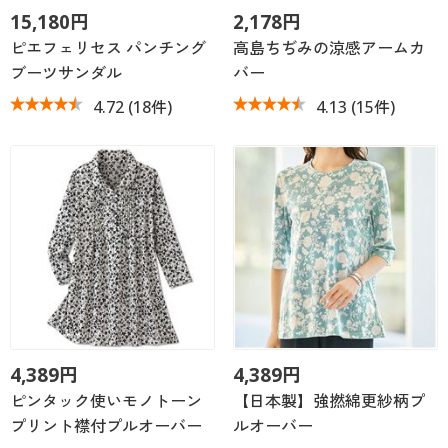
15,180円
2,178円
ピエフェリセス パンチング
高島ちぢみの涼感アームカ
ブーツサンダル
バー
4.72
(18件)
4.13
(15件)
4,389円
4,389円
ピンタック使いモノトーン
【日本製】強撚綿更紗柄プ
プリント襟付プルオーバー
ルオーバー