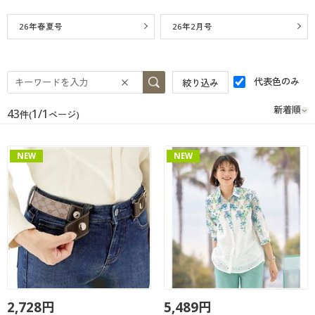
カタログ無料プレゼント
マイページ
26年春夏号
26年2月号
会員メニュー
閲覧履歴
マイページ
代表色のみ
絞り込み
お気に入り
閲覧履歴
43
1/1
件(
ページ)
サポート
お気に入り
NEW
NEW
ご利用ガイド
サポート
よくある質問とお問い合わせ
ご利用ガイド
よくある質問とお問い合わせ
2,728円
5,489円