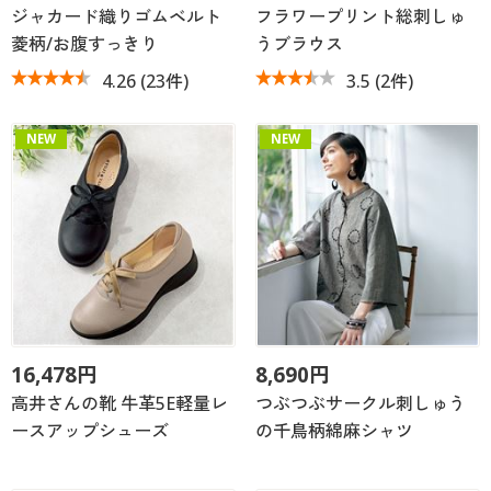
ジャカード織りゴムベルト
フラワープリント総刺しゅ
菱柄/お腹すっきり
うブラウス
4.26
(23件)
3.5
(2件)
NEW
NEW
16,478円
8,690円
高井さんの靴 牛革5E軽量レ
つぶつぶサークル刺しゅう
ースアップシューズ
の千鳥柄綿麻シャツ