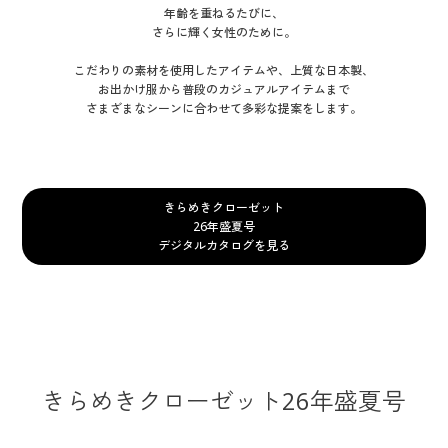
大きいサイズ
制服・スクールすべて
美容・健康・サプリメント
寝具・ベッド
年齢を重ねるたびに、
制服・スクール
美容・健康通販すべて
家具・収納
キッチン・雑貨・日用品
さらに輝く女性のために。
バーゲン
大きいサイズ通販すべて
制服・学生服
カーテン・ラグ・ファブリック
こだわりの素材を使用したアイテムや、上質な日本製、
大きいサイズ
制服・スクールすべて
美容・健康・サプリメント
寝具・ベッド
お出かけ服から普段のカジュアルアイテムまで
さまざまなシーンに合わせて多彩な提案をします。
詳細検索
バーゲンセール
大きいサイズ レディース服
ジュニア・ティーンズ下着
バーゲン
大きいサイズ通販すべて
制服・学生服
カーテン・ラグ・ファブリック
商品カテゴリ一覧
シークレットセール
大きいサイズ レディース下着
詳細検索
バーゲンセール
大きいサイズ レディース服
ジュニア・ティーンズ下着
きらめきクローゼット
カタログ
26年盛夏号
大きいサイズ メンズ
商品カテゴリ一覧
シークレットセール
大きいサイズ レディース下着
デジタルカタログを見る
カタログ・チラシからのご注文
カタログ
大きいサイズ 事務・制服
大きいサイズ メンズ
デジタルカタログ
カタログ・チラシからのご注文
大きいサイズ 事務・制服
カタログ無料プレゼント
きらめきクローゼット26年盛夏号
デジタルカタログ
会員メニュー