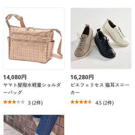
14,080円
16,280円
ヤマト屋撥水軽量ショルダ
ピエフェリセス 猫耳スニー
ーバッグ
カー
3
(2件)
4.5
(2件)