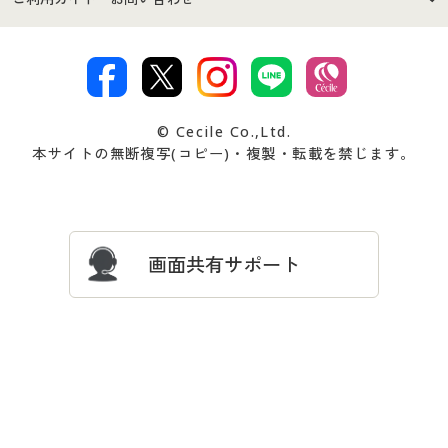
特定商取引法に基づく表示
古物営業法に基づく表示
カタログ・チラシからのご注
デジタルカタログ
ご注文は
お届けは
文
著作権・商標について
会社案内
交換・返品は
お支払は
カタログ無料プレゼント
特集一覧
© Cecile Co.,Ltd.
会員登録・お客様情報変更に
お客様番号・パスワードをお
本サイトの無断複写(コピー)・複製・転載を禁じます。
プレゼント＆キャンペーン
サイトマップ
ついて
忘れの場合
サイズガイド
よくある質問とお問い合わせ
画面共有サポート