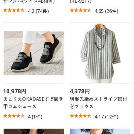
サンダル(ワイズ4E相当)
(RL-9217)
4.2
(74件)
4.65
(26件)
10,978円
4,378円
あとりえOKADA5Eすぽ履き
綿混先染めストライプ襟付
甲ゴムシューズ
きブラウス
4
(1件)
4.17
(12件)