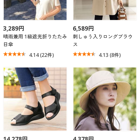
3,289円
6,589円
晴雨兼用 1級遮光折りたたみ
刺しゅう入りロングブラウ
日傘
ス
4.14
(22件)
4.13
(8件)
14,278円
4,378円