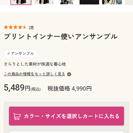
カタログ無料プレゼント
マイページ
会員メニュー
閲覧履歴
7件
マイページ
プリントインナー使いアンサンブル
お気に入り
閲覧履歴
アンサンブル
#
サポート
お気に入り
さらりとした素材が快適な着心地
ご利用ガイド
この商品の情報をもっと詳しく見る
サポート
5,489
円
税抜価格 4,990円
よくある質問とお問い合わせ
(税込)
ご利用ガイド
よくある質問とお問い合わせ
カラー・サイズを選択しカートに入れる