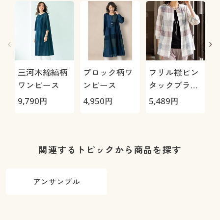
三河木綿縞柄
ブロック柄ワ
フリル襟ピン
ワンピース
ンピース
タックブラウ
ス
9,790
円
4,950
円
5,489
円
4
関連するトピックから商品を探す
アンサンブル