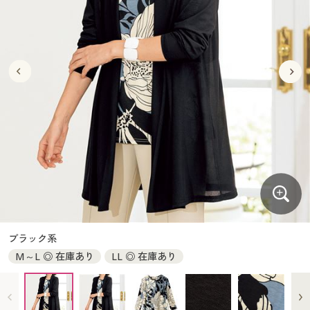
大きいサイズ
制服・スクールすべて
美容・健康・サプリメント
寝具・ベッド
制服・スクール
美容・健康通販すべて
家具・収納
キッチン・雑貨・日用品
バーゲン
大きいサイズ通販すべて
制服・学生服
カーテン・ラグ・ファブリック
大きいサイズ
制服・スクールすべて
美容・健康・サプリメント
寝具・ベッド
詳細検索
バーゲンセール
大きいサイズ レディース服
ジュニア・ティーンズ下着
バーゲン
大きいサイズ通販すべて
制服・学生服
カーテン・ラグ・ファブリック
商品カテゴリ一覧
シークレットセール
大きいサイズ レディース下着
詳細検索
バーゲンセール
大きいサイズ レディース服
ジュニア・ティーンズ下着
カタログ
大きいサイズ メンズ
商品カテゴリ一覧
シークレットセール
大きいサイズ レディース下着
カタログ・チラシからのご注文
カタログ
大きいサイズ 事務・制服
大きいサイズ メンズ
デジタルカタログ
カタログ・チラシからのご注文
ブラック系
大きいサイズ 事務・制服
M～L ◎ 在庫あり
LL ◎ 在庫あり
カタログ無料プレゼント
デジタルカタログ
会員メニュー