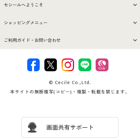
セシールへようこそ
はじめての方へ
ご利用環境について
ショッピングメニュー
セシールご利用規約
プライバシーポリシー
商品カテゴリ
バーゲンセール
ご利用ガイド・お問い合わせ
特定商取引法に基づく表示
古物営業法に基づく表示
カタログ・チラシからのご注
デジタルカタログ
ご注文は
お届けは
文
著作権・商標について
会社案内
交換・返品は
お支払は
カタログ無料プレゼント
特集一覧
© Cecile Co.,Ltd.
会員登録・お客様情報変更に
お客様番号・パスワードをお
本サイトの無断複写(コピー)・複製・転載を禁じます。
プレゼント＆キャンペーン
サイトマップ
ついて
忘れの場合
サイズガイド
よくある質問とお問い合わせ
画面共有サポート