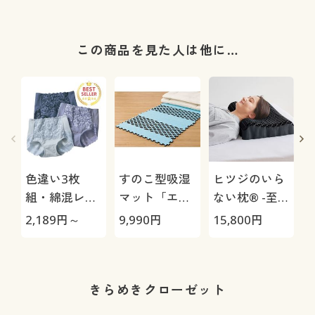
この商品を見た人は他に…
色違い3枚
すのこ型吸湿
ヒツジのいら
組・綿混レー
マット「エア
ない枕® -至
シィショーツ
ージョブ®」
極-
2,189
円～
9,990
円
15,800
円
1
(ストレッチ)
Max
(はきこみ丈ス
タンダード)
きらめきクローゼット