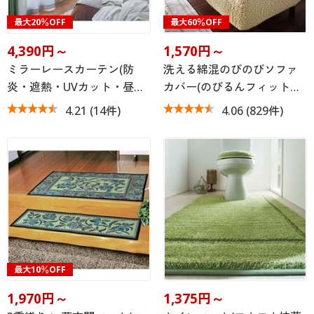
最大20％OFF
最大60％OFF
4,390円～
1,570円～
ミラーレースカーテン(防
洗える綿混のびのびソファ
炎・遮熱・UVカット・昼…
カバー(のびるんフィット…
4.21
(14件)
4.06
(829件)
最大10％OFF
1,970円～
1,375円～