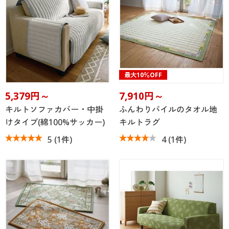
最大10％OFF
5,379円～
7,910円～
キルトソファカバー・中掛
ふんわりパイルのタオル地
けタイプ(綿100%サッカー)
キルトラグ
5
(1件)
4
(1件)