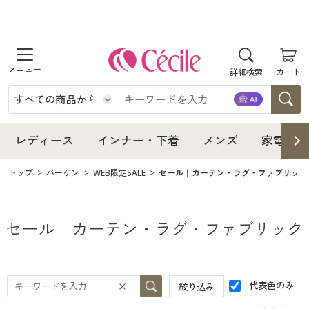
商品を探す
レディース
商品を探す
詳細検索
カート
インナー・下着
レディース通販すべて
レディース
メンズ
インナー・下着通販すべて
レディースファッション
インナー・下着
レディース通販すべて
レディース
インナー・下着
メンズ
家電・雑
家電・雑貨
メンズ通販すべて
女性下着
女性下着
メンズ
インナー・下着通販すべて
レディースファッション
トップ
バーゲン
WEB限定SALE
セール｜カーテン・ラグ・ファブリック
寝具・インテリア・家具
家電・雑貨すべて
メンズファッション
メンズ下着
家電・雑貨
メンズ通販すべて
女性下着
女性下着
セール｜カーテン・ラグ・ファブリック
美容・健康
寝具・インテリア・家具通販すべて
家電
メンズ下着
ジュニア・ティーンズ下着
寝具・インテリア・家具
家電・雑貨すべて
メンズファッション
メンズ下着
制服・スクール
美容・健康通販すべて
家具・収納
キッチン・雑貨・日用品
美容・健康
寝具・インテリア・家具通販すべて
代表色のみ
家電
メンズ下着
絞り込み
ジュニア・ティーンズ下着