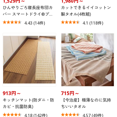
1,529円～
1,980円～
ひんやりごろ寝長座布団カ
カットできるイイコットン
バー スマートドライ®プ…
製タオル(4枚組)
4.43
(14件)
4.1
(118件)
913円～
715円～
キッチンマット(防ダニ・防
【今治産】極薄なのに気持
カビ・抗菌防臭)
ちいいタオル
4.18
(142件)
4.57
(49件)