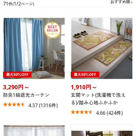
大きいサイズ
71
1/2
制服・スクールすべて
美容・健康・サプリメント
寝具・ベッド
件(
ページ)
制服・スクール
美容・健康通販すべて
家具・収納
キッチン・雑貨・日用品
バーゲン
大きいサイズ通販すべて
制服・学生服
カーテン・ラグ・ファブリック
大きいサイズ
制服・スクールすべて
美容・健康・サプリメント
寝具・ベッド
詳細検索
バーゲンセール
大きいサイズ レディース服
ジュニア・ティーンズ下着
バーゲン
大きいサイズ通販すべて
制服・学生服
カーテン・ラグ・ファブリック
商品カテゴリ一覧
シークレットセール
大きいサイズ レディース下着
詳細検索
バーゲンセール
大きいサイズ レディース服
ジュニア・ティーンズ下着
カタログ
大きいサイズ メンズ
商品カテゴリ一覧
シークレットセール
大きいサイズ レディース下着
最大50％OFF
最大50％OFF
カタログ・チラシからのご注文
3,290円～
1,910円～
カタログ
大きいサイズ 事務・制服
大きいサイズ メンズ
防炎1級遮光カーテン
玄関マット(洗濯機で洗え
デジタルカタログ
る)/踏み心地ふかふか
カタログ・チラシからのご注文
4.37
(1316件)
大きいサイズ 事務・制服
4.66
(424件)
カタログ無料プレゼント
デジタルカタログ
会員メニュー