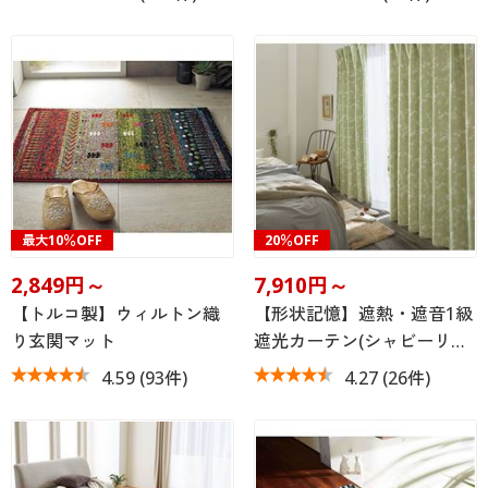
最大10％OFF
20％OFF
2,849円～
7,910円～
【トルコ製】ウィルトン織
【形状記憶】遮熱・遮音1級
り玄関マット
遮光カーテン(シャビーリ…
4.59
(93件)
4.27
(26件)