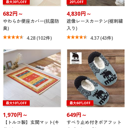
最大30％OFF
20％OFF
682円～
4,830円～
やわらか便座カバー(抗菌防
遮像レースカーテン(裾刺繍
臭)
入り)
4.28
(102件)
4.37
(43件)
最大10％OFF
最大60％OFF
1,970円～
649円～
【トルコ製】玄関マット(キ
すべり止め付きボアフット