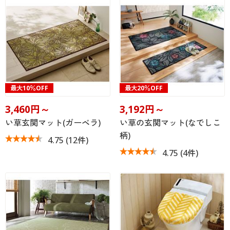
最大10％OFF
最大20％OFF
3,460円～
3,192円～
い草玄関マット(ガーベラ)
い草の玄関マット(なでしこ
柄)
4.75
(12件)
4.75
(4件)