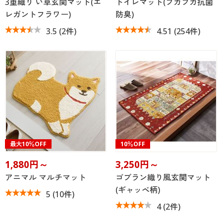
3重織り い草玄関マット(エ
トイレマット(フカフカ抗菌
レガントフラワー)
防臭)
3.5
(2件)
4.51
(254件)
最大10％OFF
10％OFF
1,880円～
3,250円～
アニマル マルチマット
ゴブラン織り風玄関マット
(ギャッベ柄)
5
(10件)
4
(2件)