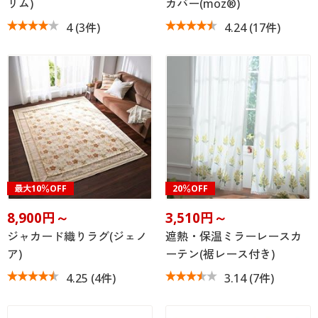
リム)
カバー(moz®)
4
(3件)
4.24
(17件)
最大10％OFF
20％OFF
8,900円～
3,510円～
ジャカード織りラグ(ジェノ
遮熱・保温ミラーレースカ
ア)
ーテン(裾レース付き)
4.25
(4件)
3.14
(7件)