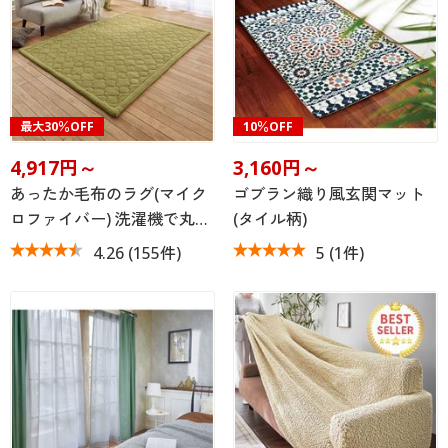
最大30％OFF
10％OFF
4,917円～
3,160円～
あったか毛布のラグ(マイク
ゴブラン織り風玄関マット
ロファイバー) 洗濯機で丸…
(タイル柄)
4.26
(155件)
5
(1件)