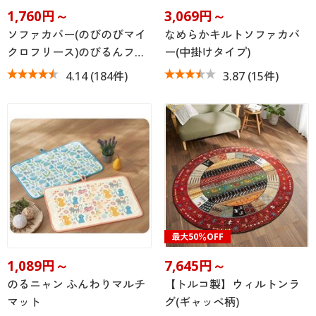
1,760円～
3,069円～
ソファカバー(のびのびマイ
なめらかキルトソファカバ
クロフリース)のびるんフ…
ー(中掛けタイプ)
4.14
(184件)
3.87
(15件)
最大50％OFF
1,089円～
7,645円～
のるニャン ふんわりマルチ
【トルコ製】ウィルトンラ
マット
グ(ギャッベ柄)