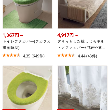
1,067円～
4,917円～
トイレフタカバー(フカフカ
さらっとした綿しじらキル
抗菌防臭)
トソファカバー/浴衣や甚…
4.35
(649件)
4.44
(43件)