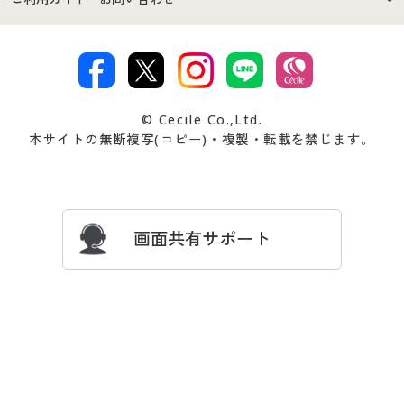
特定商取引法に基づく表示
古物営業法に基づく表示
カタログ・チラシからのご注
デジタルカタログ
ご注文は
お届けは
文
著作権・商標について
会社案内
交換・返品は
お支払は
カタログ無料プレゼント
特集一覧
© Cecile Co.,Ltd.
会員登録・お客様情報変更に
お客様番号・パスワードをお
本サイトの無断複写(コピー)・複製・転載を禁じます。
プレゼント＆キャンペーン
サイトマップ
ついて
忘れの場合
サイズガイド
よくある質問とお問い合わせ
画面共有サポート