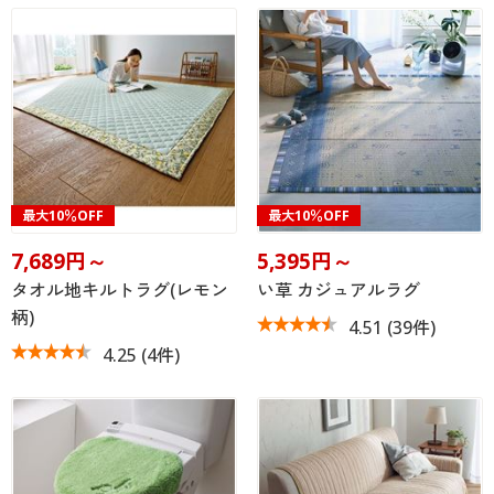
最大10％OFF
最大10％OFF
7,689円～
5,395円～
タオル地キルトラグ(レモン
い草 カジュアルラグ
柄)
4.51
(39件)
4.25
(4件)