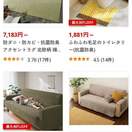
最大30％OFF
7,183円～
1,881円～
防ダニ・防カビ・抗菌防臭
ふわふわ毛足のトイレタリ
アクセントラグ 北欧柄 掃…
ー(抗菌防臭)
3.76
(17件)
4.5
(14件)
最大40％OFF