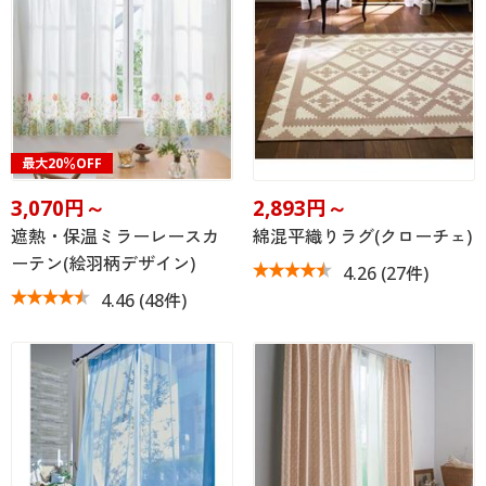
カタログ無料プレゼント
マイページ
会員メニュー
閲覧履歴
マイページ
お気に入り
最大20％OFF
閲覧履歴
3,070円～
2,893円～
サポート
お気に入り
遮熱・保温ミラーレースカ
綿混平織りラグ(クローチェ)
ご利用ガイド
ーテン(絵羽柄デザイン)
4.26
(27件)
サポート
4.46
(48件)
よくある質問とお問い合わせ
ご利用ガイド
よくある質問とお問い合わせ