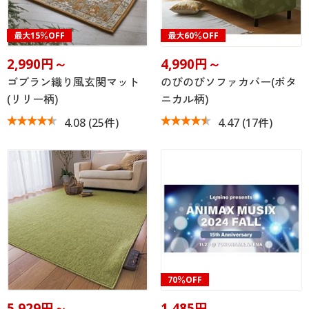
最大15％OFF
最大60％OFF
2,990円～
4,990円～
ゴブラン織り風玄関マット
のびのびソファカバー(ボタ
(リリー柄)
ニカル柄)
4.08
(25件)
4.47
(17件)
70％OFF
5,929円～
1,485円