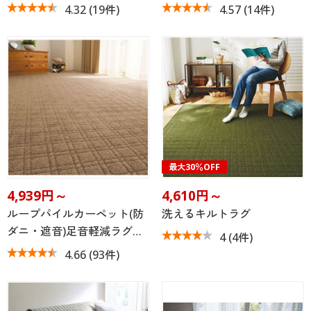
4.32
(19件)
4.57
(14件)
最大30％OFF
4,939円～
4,610円～
ループパイルカーペット(防
洗えるキルトラグ
ダニ・遮音)足音軽減ラグ…
4
(4件)
4.66
(93件)