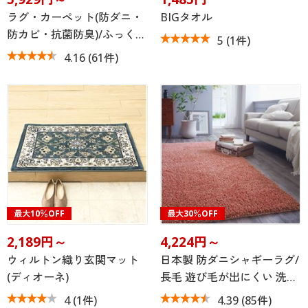
ラグ・カーペット(防ダニ・
BIGタオル
防カビ・抗菌防臭)/ふっく…
5
(1件)
4.16
(61件)
最大10％OFF
最大30％OFF
2,189円～
4,224円～
ウィルトン織り玄関マット
日本製 防ダニシャギーラグ/
(ディオーネ)
長毛 遊び毛が出にくい 洗…
4
(1件)
4.39
(85件)