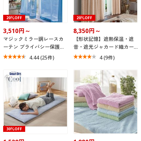
20％OFF
20％OFF
3,510円～
8,350円～
マジックミラー調レースカ
【形状記憶】遮熱保温・遮
ーテン プライバシー保護…
音・遮光ジャカード織カー…
4.44
(25件)
4
(9件)
30％OFF