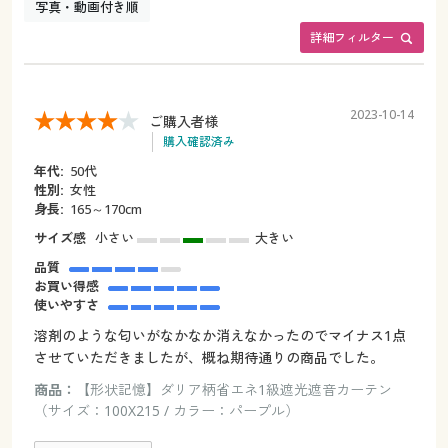
写真・動画付き順
詳細フィルター
2023-10-14
ご購入者様
購入確認済み
年代:
50代
性別:
女性
身長:
165～170cm
サイズ感
小さい
大きい
品質
お買い得感
使いやすさ
溶剤のような匂いがなかなか消えなかったのでマイナス1点
させていただきましたが、概ね期待通りの商品でした。
商品：
【形状記憶】ダリア柄省エネ1級遮光遮音カーテン
（サイズ：100X215 / カラー：パープル）