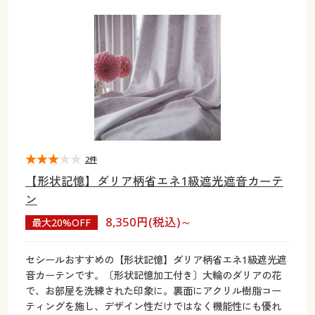
大きいサイズ
制服・スクールすべて
美容・健康・サプリメント
寝具・ベッド
制服・スクール
美容・健康通販すべて
家具・収納
キッチン・雑貨・日用品
バーゲン
大きいサイズ通販すべて
制服・学生服
カーテン・ラグ・ファブリック
大きいサイズ
制服・スクールすべて
美容・健康・サプリメント
寝具・ベッド
詳細検索
バーゲンセール
大きいサイズ レディース服
ジュニア・ティーンズ下着
バーゲン
大きいサイズ通販すべて
制服・学生服
カーテン・ラグ・ファブリック
商品カテゴリ一覧
シークレットセール
大きいサイズ レディース下着
詳細検索
バーゲンセール
大きいサイズ レディース服
ジュニア・ティーンズ下着
カタログ
2件
大きいサイズ メンズ
商品カテゴリ一覧
シークレットセール
大きいサイズ レディース下着
【形状記憶】ダリア柄省エネ1級遮光遮音カーテ
カタログ・チラシからのご注文
ン
カタログ
大きいサイズ 事務・制服
大きいサイズ メンズ
8,350円(税込)～
最大20%OFF
デジタルカタログ
カタログ・チラシからのご注文
大きいサイズ 事務・制服
セシールおすすめの【形状記憶】ダリア柄省エネ1級遮光遮
カタログ無料プレゼント
音カーテンです。〔形状記憶加工付き〕大輪のダリアの花
デジタルカタログ
で、お部屋を洗練された印象に。裏面にアクリル樹脂コー
会員メニュー
ティングを施し、デザイン性だけではなく機能性にも優れ