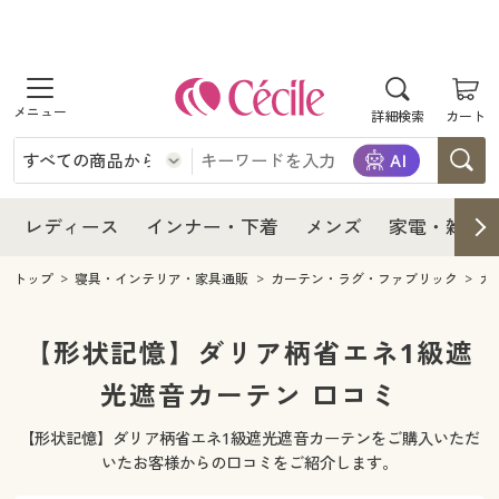
商品を探す
レディース
商品を探す
詳細検索
カート
インナー・下着
レディース通販すべて
レディース
メンズ
インナー・下着通販すべて
レディースファッション
インナー・下着
レディース通販すべて
レディース
インナー・下着
メンズ
家電・雑貨
家電・雑貨
メンズ通販すべて
女性下着
女性下着
メンズ
インナー・下着通販すべて
レディースファッション
トップ
寝具・インテリア・家具通販
カーテン・ラグ・ファブリック
カ
寝具・インテリア・家具
家電・雑貨すべて
メンズファッション
メンズ下着
家電・雑貨
メンズ通販すべて
女性下着
女性下着
【形状記憶】ダリア柄省エネ1級遮
美容・健康
寝具・インテリア・家具通販すべて
光遮音カーテン 口コミ
家電
メンズ下着
ジュニア・ティーンズ下着
寝具・インテリア・家具
家電・雑貨すべて
メンズファッション
メンズ下着
【形状記憶】ダリア柄省エネ1級遮光遮音カーテンをご購入いただ
制服・スクール
美容・健康通販すべて
家具・収納
キッチン・雑貨・日用品
美容・健康
寝具・インテリア・家具通販すべて
家電
メンズ下着
いたお客様からの口コミをご紹介します。
ジュニア・ティーンズ下着