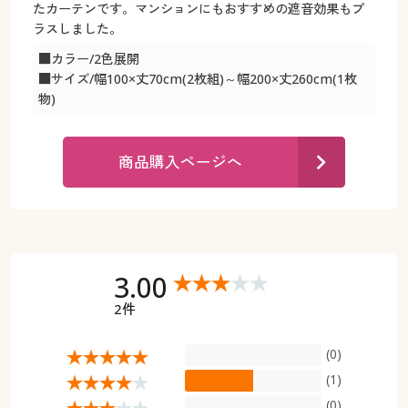
カタログ無料プレゼント
たカーテンです。マンションにもおすすめの遮音効果もプ
ラスしました。
マイページ
会員メニュー
■カラー/2色展開
■サイズ/幅100×丈70cm(2枚組)～幅200×丈260cm(1枚
閲覧履歴
マイページ
物)
お気に入り
閲覧履歴
商品購入ページへ
サポート
お気に入り
ご利用ガイド
サポート
よくある質問とお問い合わせ
3.00
ご利用ガイド
2件
よくある質問とお問い合わせ
(0)
(1)
(0)