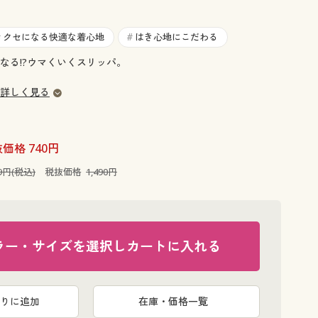
大きいサイズ 事務・制服
クセになる快適な着心地
はき心地にこだわる
#
#
なる!?ウマくいくスリッパ。
詳しく見る
価格 740円
39円(税込)
税抜価格
1,490円
ラー・サイズを選択しカートに入れる
りに追加
在庫・価格一覧
2026年は