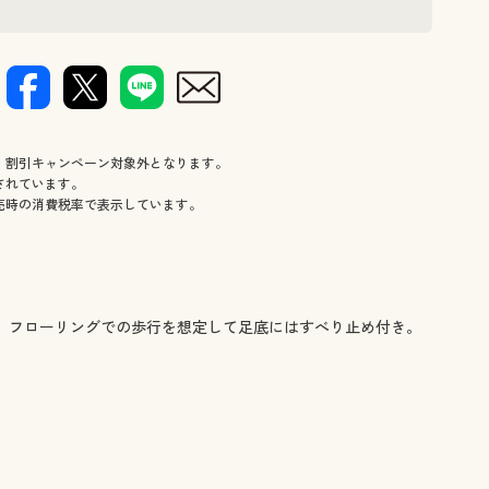
(上から)ボ
、割引キャンペーン対象外となります。
されています。
売時の消費税率で表示しています。
た。フローリングでの歩行を想定して足底にはすべり止め付き。