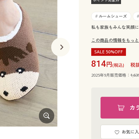
ポイント対象外
ルームシューズ
#
私も家族もみんな笑顔に
この商品の情報をもっと
SALE 50%OFF
814
円
税抜
(税込)
2025年9月販売価格：
1,6
カ
お気に入
ボルドー