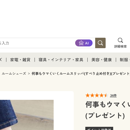
詳細検索
ズ
家電・雑貨
寝具・インテリア・家具
美容・健康
制服
て
ズ通販すべて
家電・雑貨すべて
寝具・インテリア・家具通販すべて
美容・健康通販すべ
制服
ルームシューズ
何事もウマくいくルームスリッパ(すべり止め付き)(プレゼント
ズファッション
家電
家具・収納
美容・健康・サプリ
制服
34件
ズ下着
キッチン・雑貨・日用品
寝具・ベッド
ジュ
何事もウマく
(プレゼント)
着
カーテン・ラグ・ファブリック