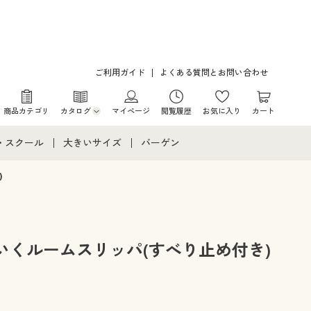
ご利用ガイド
よくある質問とお問い合わせ
商品カテゴリ
カタログ
マイページ
閲覧履歴
お気に入り
カート
カタログ・チラシからのご注文
・スクール
大きいサイズ
バーゲン
デジタルカタログ
て
・スクールすべて
大きいサイズ通販すべて
バーゲンセール
)
カタログ無料プレゼント
メント
・学生服
大きいサイズ レディース服
シークレットセール
ニア・ティーンズ下着
大きいサイズ レディース下着
いくルームスリッパ(すべり止め付き)
大きいサイズ メンズ