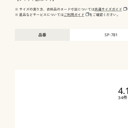
※ サイズの測り方、衣料品のヌード寸法については
共通サイズガイド
※ 返品などサービスについては
ご利用ガイド
をご確認ください。
品番
SP-781
4.
34件