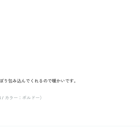
ぽり包み込んでくれるので暖かいです。
 / カラー：ボルドー）