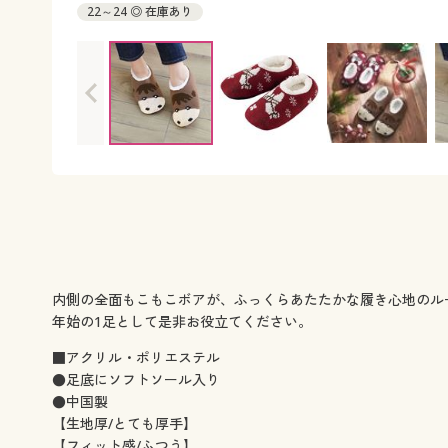
22～24 ◎ 在庫あり
内側の全面もこもこボアが、ふっくらあたたかな履き心地のル
年始の1足として是非お役立てください。
■アクリル・ポリエステル
●足底にソフトソール入り
●中国製
【生地厚/とても厚手】
【フィット感/ふつう】