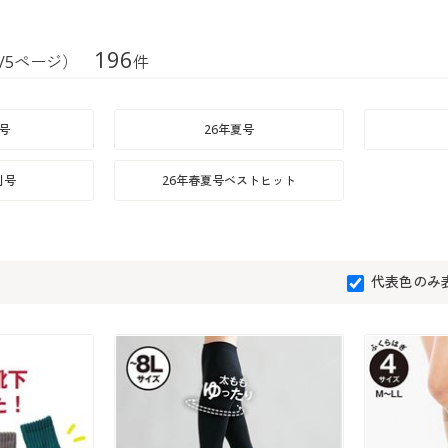
196
/5ページ）
件
号
26年夏号
刊号
26年春夏号ベストヒット
代表色のみ