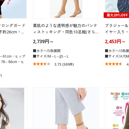
最大20％OFF
クロングガード
素肌のような透明感が魅力のパンテ
ブラジャー&
約26cm・…
ィストッキング・同色10足組(さら…
イヤー入り・4
2,739円～
2,453円～
■カラー/5色展開
■カラー/3色
5～61cm・ヒップ
■サイズ/M～L～JJS～L
■サイズ/A70M
ト78～86cm・ヒ
3.73
(369件)
4
件)