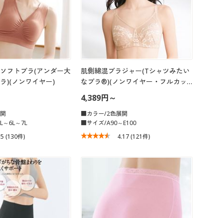
ソフトブラ(アンダー大
肌側綿混ブラジャー(Tシャツみたい
ラ)(ノンワイヤー)
なブラ®)(ノンワイヤー・フルカッ…
4,389円～
展開
■カラー/2色展開
L～6L～7L
■サイズ/A90～E100
.5
(130件)
4.17
(121件)