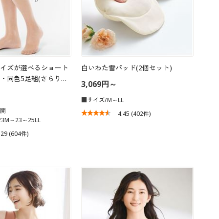
イズが選べるショート
白いわた雪パッド(2個セット)
・同色5足組(さらり…
3,069円～
■サイズ/M～LL
展開
4.45
(402件)
3M～23～25LL
.29
(604件)