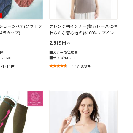
ショーツペア(ソフトワ
フレンチ袖インナー(贅沢レースにや
/5カップ)
わらかな着心地の綿100%リブイン…
2,519円～
展開
■カラー/5色展開
～E80L
■サイズ/M～3L
.71
(14件)
4.47
(373件)