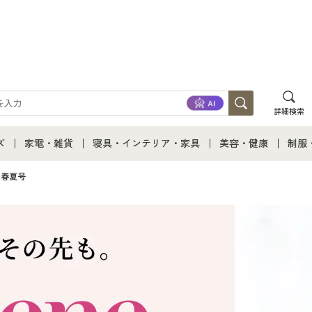
詳細検索
ズ
家電・雑貨
寝具・インテリア・家具
美容・健康
制服
て
ズ通販すべて
家電・雑貨すべて
寝具・インテリア・家具通販すべて
美容・健康通販すべ
制服
6年春夏号
ズファッション
家電
家具・収納
美容・健康・サプリ
制服
ズ下着
キッチン・雑貨・日用品
寝具・ベッド
ジュ
着
カーテン・ラグ・ファブリック