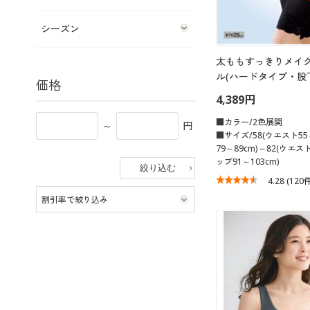
シーズン
太ももすっきりメイ
ル(ハードタイプ・股下
価格
4,389円
■カラー/2色展開
～
円
■サイズ/58(ウエスト5
79～89cm)～82(ウエス
ップ91～103cm)
4.28
(120