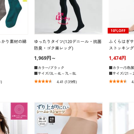
10％OFF
っかり素材の綿
ゆったりタイツ(120デニール・抗菌
ふくらはぎサ
防臭・ゴク楽レッグ)
ストッキング
1,969円～
1,474円
■カラー/ブラック
■カラー/5色
■サイズ/3L～4L～7L～8L
■サイズ/21～2
件)
4.41
(139件)
4