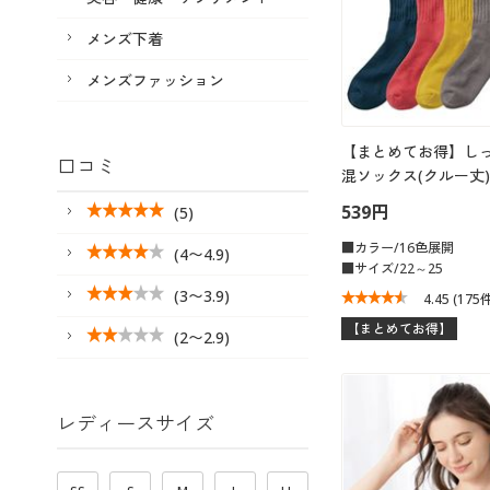
メンズ下着
メンズファッション
【まとめてお得】し
口コミ
混ソックス(クルー丈)
539円
(5)
■カラー/16色展開
(4〜4.9)
■サイズ/22～25
(3〜3.9)
4.45
(175
【まとめてお得】
(2〜2.9)
レディースサイズ