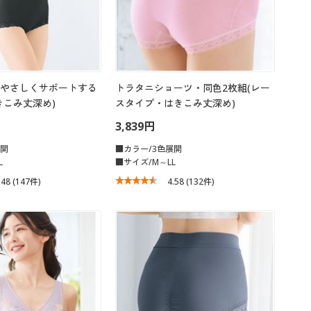
やさしくサポートする
トラタニショーツ・同色2枚組(レー
きこみ丈深め)
スタイプ・はきこみ丈深め)
3,839円
展開
■カラー/3色展開
L
■サイズ/M～LL
.48
(147件)
4.58
(132件)