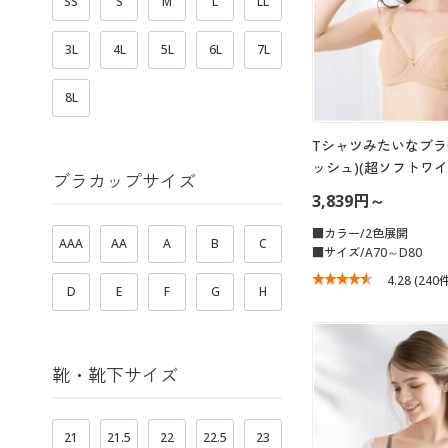
SS
S
M
L
LL
3L
4L
5L
6L
7L
8L
Tシャツみたいなブラ
ッシュ)(超ソフトワ
ブラカップサイズ
3,839円～
■カラー/2色展開
AAA
AA
A
B
C
■サイズ/A70～D80
4.28
(240
D
E
F
G
H
靴・靴下サイズ
21
21.5
22
22.5
23