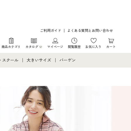
ご利用ガイド
よくある質問とお問い合わせ
商品カテゴリ
カタログ
マイページ
閲覧履歴
お気に入り
カート
カタログ・チラシからのご注文
・スクール
大きいサイズ
バーゲン
デジタルカタログ
て
・スクールすべて
大きいサイズ通販すべて
バーゲンセール
カタログ無料プレゼント
メント
・学生服
大きいサイズ レディース服
シークレットセール
ニア・ティーンズ下着
大きいサイズ レディース下着
大きいサイズ メンズ