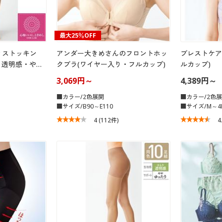
最大25％OFF
ィストッキン
アンダー大きめさんのフロントホッ
ブレストケア
り透明感・や…
クブラ(ワイヤー入り・フルカップ)
ルカップ)
3,069円～
4,389円～
■カラー/2色展開
■カラー/2色
■サイズ/B90～E110
■サイズ/M～4
4
(112件)
4