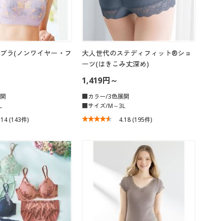
ブラ(ノンワイヤー・フ
大人世代のステディフィット®ショ
ーツ(はきこみ丈深め)
1,419円～
展開
■カラー/3色展開
L
■サイズ/M～3L
.14
(143件)
4.18
(195件)