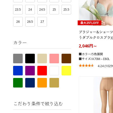
23.5
24
24.5
25
25.5
26
26.5
27
最大25％OFF
ブラジャー&ショーツ
うダブルクロスブラ)
カラー
2,046円～
■カラー/5色展開
■サイズ/A70M～E80L
4.24
(102
こだわり条件で絞り込む