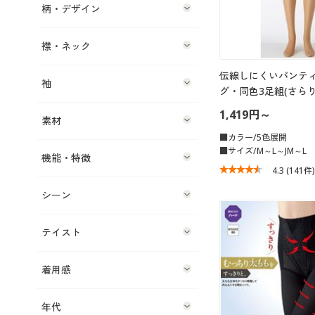
柄・デザイン
襟・ネック
伝線しにくいパンテ
袖
グ・同色3足組(さら
1,419円～
素材
■カラー/5色展開
■サイズ/M～L～JM～L
機能・特徴
4.3
(141件)
シーン
テイスト
着用感
年代