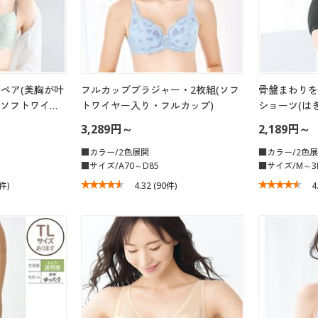
ペア(美胸が叶
フルカップブラジャー・2枚組(ソフ
骨盤まわりを
(ソフトワイ…
トワイヤー入り・フルカップ)
ショーツ(は
3,289円～
2,189円～
■カラー/2色展開
■カラー/2色
■サイズ/A70～D85
■サイズ/M～3
9件)
4.32
(90件)
4