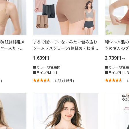
®(肌側綿混メ
まるで履いていないみたい包み込む
綿シルク混の
イヤー入り・…
シームレスショーツ(無縫製・接着…
きめさんのブ
1,639円
2,739円～
■カラー/3色展開
■カラー/3色
■サイズ/M～LL
■サイズ/LL～3
件)
4.23
(115件)
4