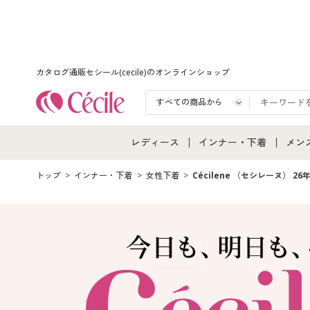
カタログ通販セシール(cecile)のオンラインショップ
レディース
インナー・下着
メン
レディース通販すべて
インナー・下着通販すべ
メン
トップ
インナー・下着
女性下着
Cécilene （セシレーヌ） 2
レディースファッション
女性下着
メン
女性下着
メンズ下着
メン
ジュニア・ティーンズ下