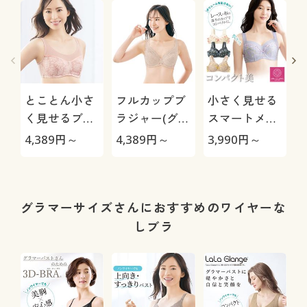
とことん小さ
フルカップブ
小さく見せる
く見せるブラ/
ラジャー(グラ
スマートメイ
グラマーバス
マーバストさ
ク®ブラ(ワイ
4,389
円～
4,389
円～
3,990
円～
3
トさん対応(ノ
んのブラ)(ワ
ヤー入り・薄
ンワイヤー・
イヤー入り・
手フルカップ)
薄手フルカッ
薄手カップ)
プ
プ)
グラマーサイズさんにおすすめのワイヤーな
しブラ