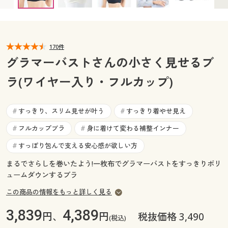
F75 ◎ 在庫あり
F80 ◎ 在庫あり
F85 ◎ 在庫あり
カタログ無料プレゼント
G70 ◎ 在庫あり
G75 ◎ 在庫あり
G80 ◎ 在庫あり
マイページ
会員メニュー
G85 ◎ 在庫あり
閲覧履歴
170件
マイページ
グラマーバストさんの小さく見せるブ
お気に入り
ラ(ワイヤー入り・フルカップ)
閲覧履歴
サポート
お気に入り
すっきり、スリム見せが叶う
すっきり着やせ見え
#
#
ご利用ガイド
フルカップブラ
身に着けて変わる補整インナー
#
#
サポート
すっぽり包んで支える安心感が欲しい方
#
よくある質問とお問い合わせ
ご利用ガイド
まるでさらしを巻いたよう!一枚布でグラマーバストをすっきりボリ
ュームダウンするブラ
よくある質問とお問い合わせ
この商品の情報をもっと詳しく見る
3,839
4,389
円、
円
税抜価格 3,490
(税込)