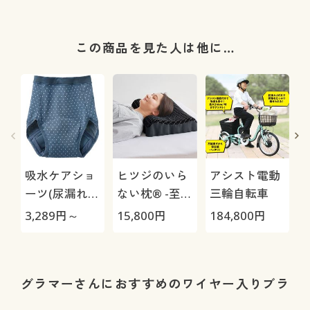
この商品を見た人は他に…
吸水ケアショ
ヒツジのいら
アシスト電動
ーツ(尿漏れケ
ない枕® -至
三輪自転車
アパンツ)(～
極-
3,289
円～
15,800
円
184,800
円
4
100CC)(日本
製)(はきこみ
さ
丈深め)
グラマーさんにおすすめのワイヤー入りブラ