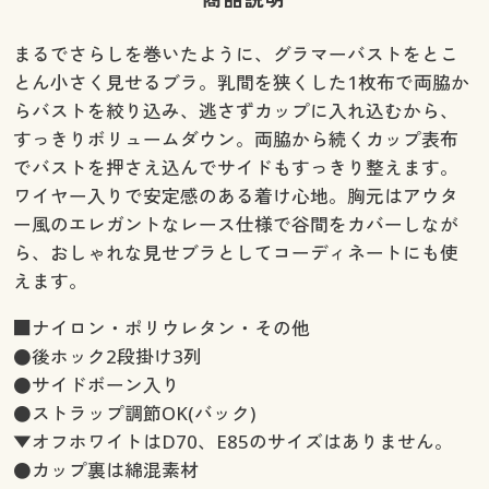
まるでさらしを巻いたように、グラマーバストをとこ
とん小さく見せるブラ。乳間を狭くした1枚布で両脇か
らバストを絞り込み、逃さずカップに入れ込むから、
すっきりボリュームダウン。両脇から続くカップ表布
でバストを押さえ込んでサイドもすっきり整えます。
ワイヤー入りで安定感のある着け心地。胸元はアウタ
ー風のエレガントなレース仕様で谷間をカバーしなが
ら、おしゃれな見せブラとしてコーディネートにも使
えます。
■ナイロン・ポリウレタン・その他
●後ホック2段掛け3列
●サイドボーン入り
●ストラップ調節OK(バック)
▼オフホワイトはD70、E85のサイズはありません。
●カップ裏は綿混素材