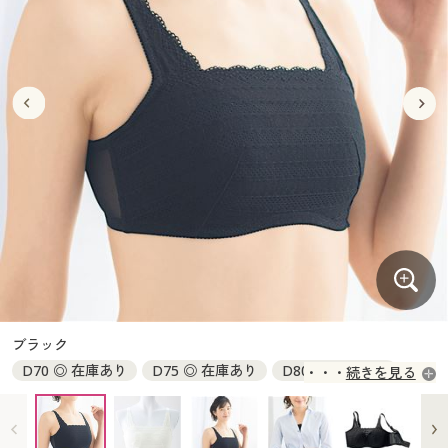
大きいサイズ
制服・スクールすべて
美容・健康・サプリメント
寝具・ベッド
制服・スクール
美容・健康通販すべて
家具・収納
キッチン・雑貨・日用品
バーゲン
大きいサイズ通販すべて
制服・学生服
カーテン・ラグ・ファブリック
大きいサイズ
制服・スクールすべて
美容・健康・サプリメント
寝具・ベッド
詳細検索
バーゲンセール
大きいサイズ レディース服
ジュニア・ティーンズ下着
バーゲン
大きいサイズ通販すべて
制服・学生服
カーテン・ラグ・ファブリック
商品カテゴリ一覧
シークレットセール
大きいサイズ レディース下着
詳細検索
バーゲンセール
大きいサイズ レディース服
ジュニア・ティーンズ下着
カタログ
大きいサイズ メンズ
商品カテゴリ一覧
シークレットセール
大きいサイズ レディース下着
カタログ・チラシからのご注文
カタログ
大きいサイズ 事務・制服
大きいサイズ メンズ
デジタルカタログ
カタログ・チラシからのご注文
ブラック
大きいサイズ 事務・制服
D70 ◎ 在庫あり
D75 ◎ 在庫あり
D80 ◎ 在庫あり
続きを見る
カタログ無料プレゼント
デジタルカタログ
D85 ◎ 在庫あり
E70 ◎ 在庫あり
E75 ◎ 在庫あり
E80 ○ 在庫わずか
E85 ◎ 在庫あり
F70 ◎ 在庫あり
会員メニュー