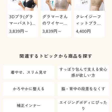
3Dブラ(グラ
グラマーさん
クレイジーフ
マーバスト)
のワイヤーな
ィットブラ
(ノンワイヤ
いのに美シル
(tighter)(ラ
3,839
円～
3,839
円～
4,400
円
ー・モールド
エット®ブラ
ラ・グランジ
フルカップ)
(ノンワイヤ
ェ)(ノンワイ
ー・フルカッ
ヤー・パッド
プ)
なし)
関連するトピックから商品を探す
すっぽり包んで支える安心
着やせ、スリム見せ
感が欲しい方
かろやかに整える
脇・背中の段差をなくす
エイジングボディにぴった
補正インナー
り