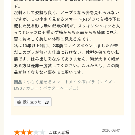
す。
溌剌として姿勢も良く、ノーブラなら姿を見せられない
ですが、この小さく見せるスマート(R)ブラなら横や下に
流れた見る影も無い65歳の胸が、スッキリシャキッと入
ってTシャツにも響かず横からも正面からも綺麗に見え
更に若々しく美しい体型に見えるんです。
私は10年以上利用、2年前にサイズダウンしましたが未
だこのブラが無いと仕事に行けない、体型を保てない状
態です。はみ出し肉なんてありません。胸が大きく幅が
ある方は是非一度試してください。これからも、この商
品が無くならない事を切に願います。
商品：
小さく見せるスマートメイク(R)ブラ（サイズ：
D90 / カラー：パウダーベージュ）
役に立った
23
2026-08-01
ご購入者様