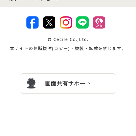
特定商取引法に基づく表示
古物営業法に基づく表示
カタログ・チラシからのご注
デジタルカタログ
ご注文は
お届けは
文
著作権・商標について
会社案内
交換・返品は
お支払は
カタログ無料プレゼント
特集一覧
© Cecile Co.,Ltd.
会員登録・お客様情報変更に
お客様番号・パスワードをお
本サイトの無断複写(コピー)・複製・転載を禁じます。
プレゼント＆キャンペーン
サイトマップ
ついて
忘れの場合
サイズガイド
よくある質問とお問い合わせ
画面共有サポート