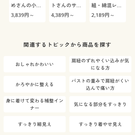
めさんの小さ
トさんのサイ
組・綿混レー
く見せるブラ
ズダウンブラ
シィショーツ
3,839
円～
4,389
円～
2,189
円～
4
(ワイヤー入
(ワイヤー入
(ストレッチ)
り・フルカッ
り・フルカッ
(はきこみ丈ス
プ)
プ)
タンダード)
プ
関連するトピックから商品を探す
肩紐のずれやくい込みが気
おしゃれかわいい
になる方
バストの重みで肩紐がくい
かろやかに整える
込んで痛い方
身に着けて変わる補整イン
気になる部分をすっきり
ナー
すっきり細見え
すっきり着やせ見え