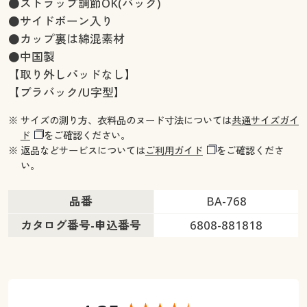
●ストラップ調節OK(バック)
●サイドボーン入り
●カップ裏は綿混素材
●中国製
【取り外しパッドなし】
【ブラバック/U字型】
※ サイズの測り方、衣料品のヌード寸法については
共通サイズガイ
ド
をご確認ください。
※ 返品などサービスについては
ご利用ガイド
をご確認くださ
い。
品番
BA-768
カタログ番号-申込番号
6808-881818