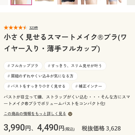
E90 ◎ 在庫あり
E95 ◎ 在庫あり
E100 ◎ 在庫あり
カタログ無料プレゼント
F75 ◎ 在庫あり
F80 ◎ 在庫あり
F85 ◎ 在庫あり
マイページ
会員メニュー
F90 ◎ 在庫あり
F95 ◎ 在庫あり
F100 ◎ 在庫あり
G75 ◎ 在庫あり
G80 ◎ 在庫あり
G85 ◎ 在庫あり
閲覧履歴
323件
マイページ
G90 ◎ 在庫あり
G95 ◎ 在庫あり
G100 ◎ 在庫あり
小さく見せるスマートメイク®ブラ(ワ
お気に入り
イヤー入り・薄手フルカップ)
閲覧履歴
サポート
お気に入り
フルカップブラ
すっきり、スリム見せが叶う
#
#
ご利用ガイド
肩紐のずれやくい込みが気になる方
#
サポート
バストをすっきり小さく見せる
補正インナー
#
#
よくある質問とお問い合わせ
ご利用ガイド
バストが目立って嫌、ストラップがくい込む・・・そんな方にスマ
ートメイク®ブラでボリュームバストをコンパクト化!
よくある質問とお問い合わせ
この商品の情報をもっと詳しく見る
3,990
4,490
円、
円
税抜価格 3,628
(税込)