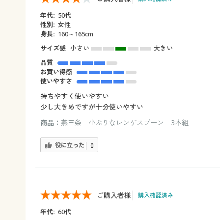
年代:
50代
性別:
女性
身長:
160～165cm
サイズ感
小さい
大きい
品質
お買い得感
使いやすさ
持ちやすく使いやすい
少し大きめですが十分使いやすい
商品：
燕三条 小ぶりなレンゲスプーン 3本組
役に立った
0
ご購入者様
購入確認済み
年代:
60代