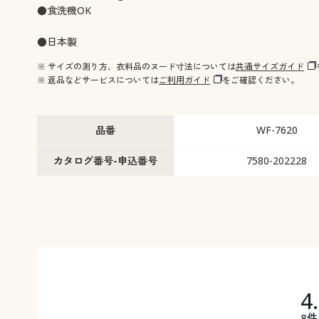
●食洗機OK
●日本製
※ サイズの測り方、衣料品のヌード寸法については
共通サイズガイド
※ 返品などサービスについては
ご利用ガイド
をご確認ください。
品番
WF-7620
カタログ番号-申込番号
7580-202228
4
8件