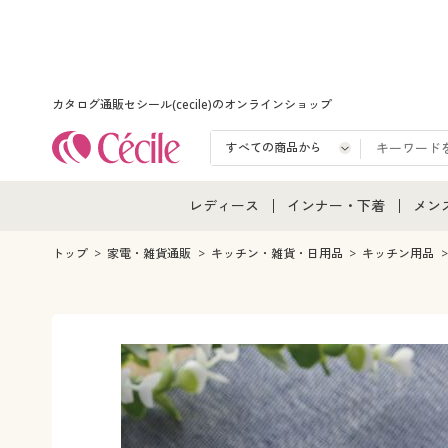
カタログ通販セシール(cecile)のオンラインショップ
レディース
インナー・下着
メン
レディース通販すべて
インナー・下着通販すべ
メン
トップ
家電・雑貨通販
キッチン・雑貨・日用品
キッチン用品
レディースファッション
女性下着
メン
女性下着
メンズ下着
メン
ジュニア・ティーンズ下