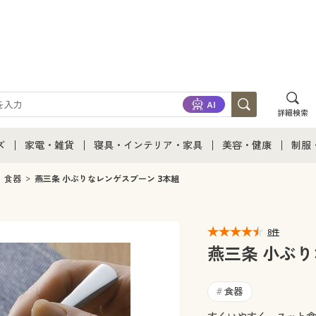
詳細検索
ズ
家電・雑貨
寝具・インテリア・家具
美容・健康
制服
て
ズ通販すべて
家電・雑貨すべて
寝具・インテリア・家具通販すべて
美容・健康通販すべ
制服
食器
燕三条 小ぶりなレンゲスプーン 3本組
ズファッション
家電
家具・収納
美容・健康・サプリ
制服
8件
ズ下着
キッチン・雑貨・日用品
寝具・ベッド
ジュ
燕三条 小ぶり
着
カーテン・ラグ・ファブリック
食器
#