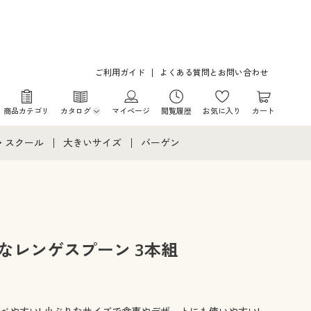
ご利用ガイド
よくある質問とお問い合わせ
商品カテゴリ
カタログ
マイページ
閲覧履歴
お気に入り
カート
カタログ・チラシからのご注文
・スクール
大きいサイズ
バーゲン
デジタルカタログ
て
・スクールすべて
大きいサイズ通販すべて
バーゲンセール
カタログ無料プレゼント
メント
・学生服
大きいサイズ レディース服
シークレットセール
ニア・ティーンズ下着
大きいサイズ レディース下着
なレンゲスプーン 3本組
大きいサイズ メンズ