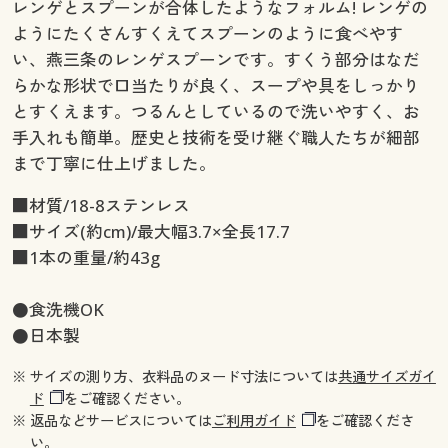
レンゲとスプーンが合体したようなフォルム! レンゲの
ようにたくさんすくえてスプーンのように食べやす
い、燕三条のレンゲスプーンです。すくう部分はなだ
らかな形状で口当たりが良く、スープや具をしっかり
とすくえます。つるんとしているので洗いやすく、お
手入れも簡単。歴史と技術を受け継ぐ職人たちが細部
まで丁寧に仕上げました。
■材質/18-8ステンレス
■サイズ(約cm)/最大幅3.7×全長17.7
■1本の重量/約43g
●食洗機OK
●日本製
※ サイズの測り方、衣料品のヌード寸法については
共通サイズガイ
ド
をご確認ください。
※ 返品などサービスについては
ご利用ガイド
をご確認くださ
い。