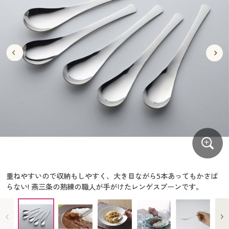
大きいサイズ
制服・スクールすべて
美容・健康・サプリメント
寝具・ベッド
制服・スクール
美容・健康通販すべて
家具・収納
キッチン・雑貨・日用品
バーゲン
大きいサイズ通販すべて
制服・学生服
カーテン・ラグ・ファブリック
大きいサイズ
制服・スクールすべて
美容・健康・サプリメント
寝具・ベッド
詳細検索
バーゲンセール
大きいサイズ レディース服
ジュニア・ティーンズ下着
バーゲン
大きいサイズ通販すべて
制服・学生服
カーテン・ラグ・ファブリック
商品カテゴリ一覧
シークレットセール
大きいサイズ レディース下着
詳細検索
バーゲンセール
大きいサイズ レディース服
ジュニア・ティーンズ下着
カタログ
大きいサイズ メンズ
商品カテゴリ一覧
シークレットセール
大きいサイズ レディース下着
カタログ・チラシからのご注文
カタログ
大きいサイズ 事務・制服
大きいサイズ メンズ
デジタルカタログ
カタログ・チラシからのご注文
重ねやすいので収納もしやすく、大き目ながら5本あってもかさば
大きいサイズ 事務・制服
らない! 燕三条の熟練の職人が手がけたレンゲスプーンです。
カタログ無料プレゼント
デジタルカタログ
会員メニュー