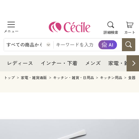
商品を探す
レディース
商品を探す
詳細検索
カート
インナー・下着
レディース通販すべて
レディース
メンズ
インナー・下着通販すべて
レディースファッション
インナー・下着
レディース通販すべて
レディース
インナー・下着
メンズ
家電・雑貨
家電・雑貨
メンズ通販すべて
女性下着
女性下着
メンズ
インナー・下着通販すべて
レディースファッション
トップ
家電・雑貨通販
キッチン・雑貨・日用品
キッチン用品
食器
寝具・インテリア・家具
家電・雑貨すべて
メンズファッション
メンズ下着
家電・雑貨
メンズ通販すべて
女性下着
女性下着
美容・健康
寝具・インテリア・家具通販すべて
家電
メンズ下着
ジュニア・ティーンズ下着
寝具・インテリア・家具
家電・雑貨すべて
メンズファッション
メンズ下着
制服・スクール
美容・健康通販すべて
家具・収納
キッチン・雑貨・日用品
美容・健康
寝具・インテリア・家具通販すべて
家電
メンズ下着
ジュニア・ティーンズ下着