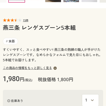
カタログ無料プレゼント
マイページ
会員メニュー
15件
閲覧履歴
マイページ
燕三条 レンゲスプーン5本組
お気に入り
閲覧履歴
食器
#
サポート
すくいやすく、スッと食べやすい! 燕三条の熟練の職人が手がけた
お気に入り
レンゲスプーンです。なめらかなフォルムで見た目にもおしゃれ。
ご利用ガイド
5本組でお届けします。
サポート
この商品の情報をもっと詳しく見る
よくある質問とお問い合わせ
ご利用ガイド
1,980
円
税抜価格 1,800円
(税込)
よくある質問とお問い合わせ
◎ 在庫あり