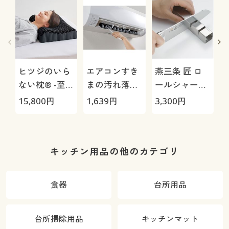
ヒツジのいら
エアコンすき
燕三条 匠 ロ
ない枕® -至
まの汚れ落と
ールシャープ
極-
し(2本組)
ナー
15,800
円
1,639
円
3,300
円
3
キッチン用品の他のカテゴリ
食器
台所用品
台所掃除用品
キッチンマット