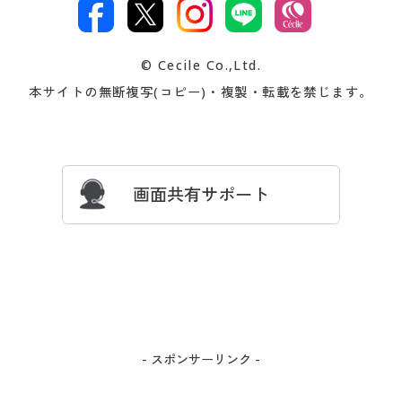
文
著作権・商標について
会社案内
交換・返品は
お支払は
カタログ無料プレゼント
特集一覧
© Cecile Co.,Ltd.
会員登録・お客様情報変更に
お客様番号・パスワードをお
本サイトの無断複写(コピー)・複製・転載を禁じます。
プレゼント＆キャンペーン
サイトマップ
ついて
忘れの場合
サイズガイド
よくある質問とお問い合わせ
画面共有サポート
- スポンサーリンク -
カートに入れる