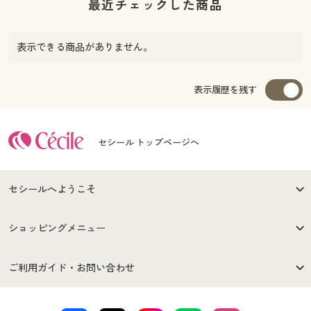
最近チェックした商品
表示できる商品がありません。
表示履歴を残す
セシール トップページへ
セシールへようこそ
はじめての方へ
ご利用環境について
ショッピングメニュー
セシールご利用規約
プライバシーポリシー
商品カテゴリ
バーゲンセール
ご利用ガイド・お問い合わせ
特定商取引法に基づく表示
古物営業法に基づく表示
カタログ・チラシからのご注
デジタルカタログ
ご注文は
お届けは