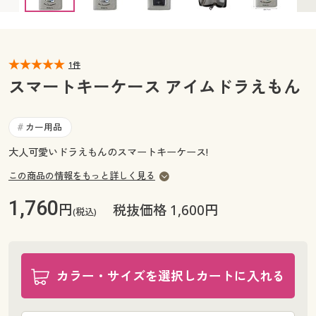
カタログ無料プレゼント
マイページ
会員メニュー
閲覧履歴
1件
マイページ
スマートキーケース アイムドラえもん
お気に入り
閲覧履歴
カー用品
#
サポート
お気に入り
大人可愛いドラえもんのスマートキーケース!
ご利用ガイド
この商品の情報をもっと詳しく見る
サポート
1,760
円
税抜価格 1,600円
よくある質問とお問い合わせ
(税込)
ご利用ガイド
よくある質問とお問い合わせ
カラー・サイズを選択しカートに入れる