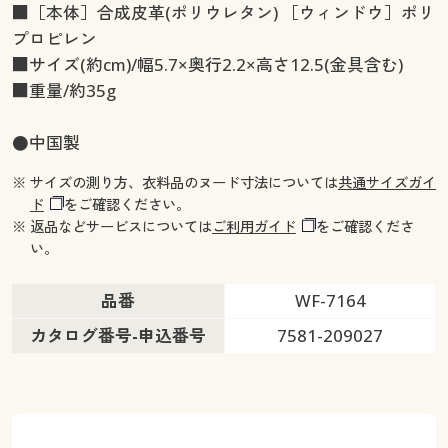
■［本体］合成皮革(ポリウレタン) ［ウィンドウ］ポリ
プロピレン
■サイズ(約cm)/幅5.7×奥行2.2×高さ12.5(金具含む)
■重量/約35g
●中国製
※ サイズの測り方、衣料品のヌード寸法については
共通サイズガイ
ド
をご確認ください。
※ 返品などサービスについては
ご利用ガイド
をご確認くださ
い。
品番
WF-7164
カタログ番号-申込番号
7581-209027