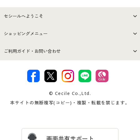
セシールへようこそ
はじめての方へ
ご利用環境について
ショッピングメニュー
セシールご利用規約
プライバシーポリシー
商品カテゴリ
バーゲンセール
ご利用ガイド・お問い合わせ
特定商取引法に基づく表示
古物営業法に基づく表示
カタログ・チラシからのご注
デジタルカタログ
ご注文は
お届けは
文
著作権・商標について
会社案内
交換・返品は
お支払は
カタログ無料プレゼント
特集一覧
© Cecile Co.,Ltd.
会員登録・お客様情報変更に
お客様番号・パスワードをお
本サイトの無断複写(コピー)・複製・転載を禁じます。
プレゼント＆キャンペーン
サイトマップ
ついて
忘れの場合
サイズガイド
よくある質問とお問い合わせ
画面共有サポート