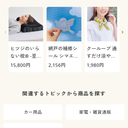
ヒツジのいら
網戸の補修シ
クーループ 通
ない枕® -至
ール シマエナ
すだけ涼やか
極-
ガ柄(18枚入)
UVスカーフ
15,800
円
2,156
円
1,980
円
1
関連するトピックから商品を探す
カー用品
家電・雑貨通販