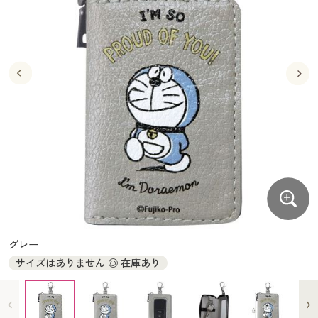
大きいサイズ
制服・スクールすべて
美容・健康・サプリメント
寝具・ベッド
制服・スクール
美容・健康通販すべて
家具・収納
キッチン・雑貨・日用品
バーゲン
大きいサイズ通販すべて
制服・学生服
カーテン・ラグ・ファブリック
大きいサイズ
制服・スクールすべて
美容・健康・サプリメント
寝具・ベッド
詳細検索
バーゲンセール
大きいサイズ レディース服
ジュニア・ティーンズ下着
バーゲン
大きいサイズ通販すべて
制服・学生服
カーテン・ラグ・ファブリック
商品カテゴリ一覧
シークレットセール
大きいサイズ レディース下着
詳細検索
バーゲンセール
大きいサイズ レディース服
ジュニア・ティーンズ下着
カタログ
大きいサイズ メンズ
商品カテゴリ一覧
シークレットセール
大きいサイズ レディース下着
カタログ・チラシからのご注文
カタログ
大きいサイズ 事務・制服
大きいサイズ メンズ
デジタルカタログ
カタログ・チラシからのご注文
グレー
大きいサイズ 事務・制服
サイズはありません ◎ 在庫あり
カタログ無料プレゼント
デジタルカタログ
会員メニュー