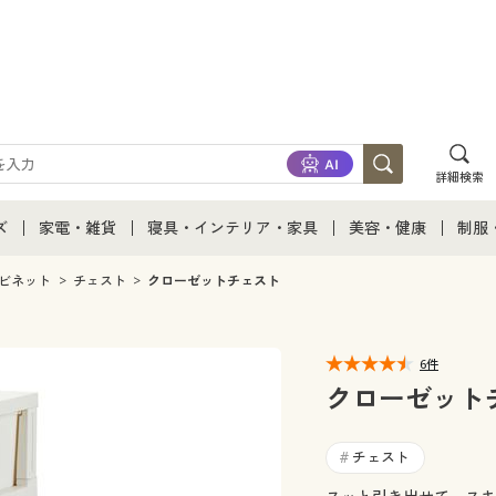
詳細検索
ズ
家電・雑貨
寝具・インテリア・家具
美容・健康
制服
て
ズ通販すべて
家電・雑貨すべて
寝具・インテリア・家具通販すべて
美容・健康通販すべ
制服
ビネット
チェスト
クローゼットチェスト
ズファッション
家電
家具・収納
美容・健康・サプリ
制服
6件
ズ下着
キッチン・雑貨・日用品
寝具・ベッド
ジュ
クローゼット
着
カーテン・ラグ・ファブリック
チェスト
#