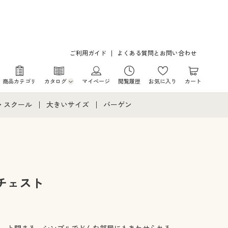
ご利用ガイド
よくある質問とお問い合わせ
商品カテゴリ
カタログ
マイページ
閲覧履歴
お気に入り
カート
カタログ・チラシからのご注文
・スクール
大きいサイズ
バーゲン
デジタルカタログ
て
・スクールすべて
大きいサイズ通販すべて
バーゲンセール
カタログ無料プレゼント
メント
・学生服
大きいサイズ レディース服
シークレットセール
ニア・ティーンズ下着
大きいサイズ レディース下着
チェスト
大きいサイズ メンズ