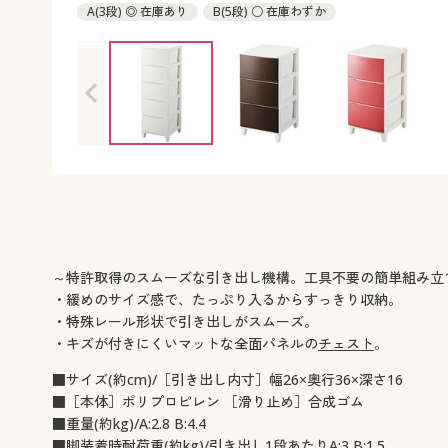
A(3段) ◎ 在庫あり
B(5段) ○ 在庫わずか
～特許取得のスムーズな引き出し機構。工具不要の簡単組み立
・緩めのサイズ感で、たっぷり入るからすっきり収納。
・特殊レール形状で引き出しがスムーズ。
・キズが付きにくいマットな全面パネルの
チェスト
。
■サイズ(約cm)/［引き出し内寸］幅26×奥行36×深さ16
■［本体］ポリプロピレン ［滑り止め］合成ゴム
■重量(約kg)/A:2.8 B:4.4
■脚装着時耐荷重(約kg)/引き出し1段あたりA:3 B:1.5