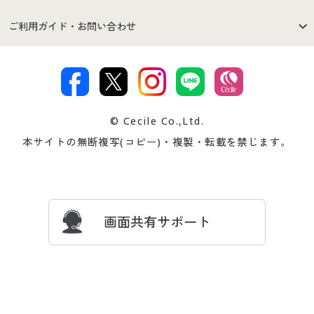
セシールご利用規約
プライバシーポリシー
商品カテゴリ
バーゲンセール
ご利用ガイド・お問い合わせ
特定商取引法に基づく表示
古物営業法に基づく表示
カタログ・チラシからのご注
デジタルカタログ
ご注文は
お届けは
文
著作権・商標について
会社案内
交換・返品は
お支払は
カタログ無料プレゼント
特集一覧
© Cecile Co.,Ltd.
会員登録・お客様情報変更に
お客様番号・パスワードをお
本サイトの無断複写(コピー)・複製・転載を禁じます。
プレゼント＆キャンペーン
サイトマップ
ついて
忘れの場合
サイズガイド
よくある質問とお問い合わせ
画面共有サポート