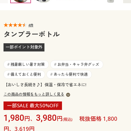
カタログ無料プレゼント
マイページ
会員メニュー
4件
閲覧履歴
マイページ
タンブラーボトル
お気に入り
閲覧履歴
一部ポイント対象外
サポート
お気に入り
残暑厳しい暑さ対策
お弁当・キャラ弁グッズ
#
#
ご利用ガイド
備えておくと便利
あったら便利で快適
#
#
サポート
【おいしさ長続き♪】保温・保冷で省エネに!
よくある質問とお問い合わせ
ご利用ガイド
この商品の情報をもっと詳しく見る
一部SALE 最大50%OFF
よくある質問とお問い合わせ
1,980
3,980
円、
円
税抜価格 1,800
(税込)
円、3,619円