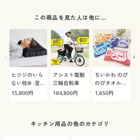
この商品を見た人は他に…
ヒツジのいら
アシスト電動
ちいかわ のび
ない枕® -至
三輪自転車
のびタオル地
極-
枕カバー
H
15,800
円
184,800
円
1,650
円
4
0
キッチン用品の他のカテゴリ