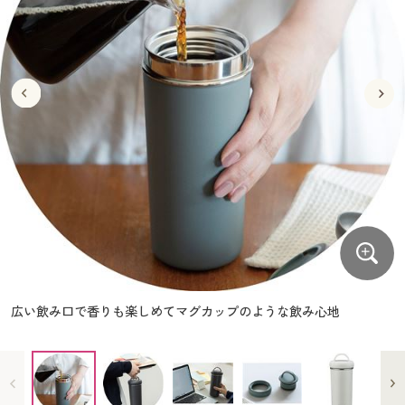
大きいサイズ
制服・スクールすべて
美容・健康・サプリメント
寝具・ベッド
制服・スクール
美容・健康通販すべて
家具・収納
キッチン・雑貨・日用品
バーゲン
大きいサイズ通販すべて
制服・学生服
カーテン・ラグ・ファブリック
大きいサイズ
制服・スクールすべて
美容・健康・サプリメント
寝具・ベッド
詳細検索
バーゲンセール
大きいサイズ レディース服
ジュニア・ティーンズ下着
バーゲン
大きいサイズ通販すべて
制服・学生服
カーテン・ラグ・ファブリック
商品カテゴリ一覧
シークレットセール
大きいサイズ レディース下着
詳細検索
バーゲンセール
大きいサイズ レディース服
ジュニア・ティーンズ下着
カタログ
大きいサイズ メンズ
商品カテゴリ一覧
シークレットセール
大きいサイズ レディース下着
カタログ・チラシからのご注文
カタログ
大きいサイズ 事務・制服
大きいサイズ メンズ
デジタルカタログ
カタログ・チラシからのご注文
広い飲み口で香りも楽しめてマグカップのような飲み心地
大きいサイズ 事務・制服
カタログ無料プレゼント
デジタルカタログ
会員メニュー