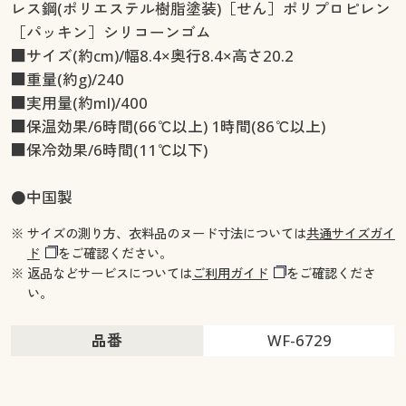
レス鋼(ポリエステル樹脂塗装)［せん］ポリプロピレン
［パッキン］シリコーンゴム
■サイズ(約cm)/幅8.4×奥行8.4×高さ20.2
■重量(約g)/240
■実用量(約ml)/400
■保温効果/6時間(66℃以上) 1時間(86℃以上)
■保冷効果/6時間(11℃以下)
●中国製
※ サイズの測り方、衣料品のヌード寸法については
共通サイズガイ
ド
をご確認ください。
※ 返品などサービスについては
ご利用ガイド
をご確認くださ
い。
品番
WF-6729