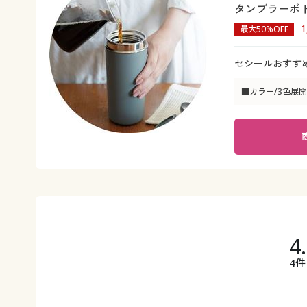
タンブラーボ
最大50%OFF
セシールおすす
■カラー/3色展開
4
4件