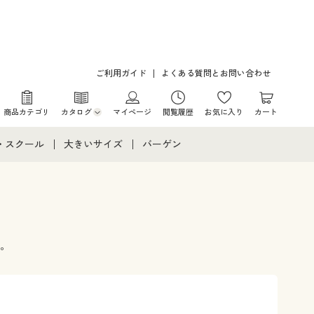
ご利用ガイド
よくある質問とお問い合わせ
商品カテゴリ
カタログ
マイページ
閲覧履歴
お気に入り
カート
カタログ・チラシからのご注文
・スクール
大きいサイズ
バーゲン
デジタルカタログ
て
・スクールすべて
大きいサイズ通販すべて
バーゲンセール
カタログ無料プレゼント
メント
・学生服
大きいサイズ レディース服
シークレットセール
ニア・ティーンズ下着
大きいサイズ レディース下着
。
大きいサイズ メンズ