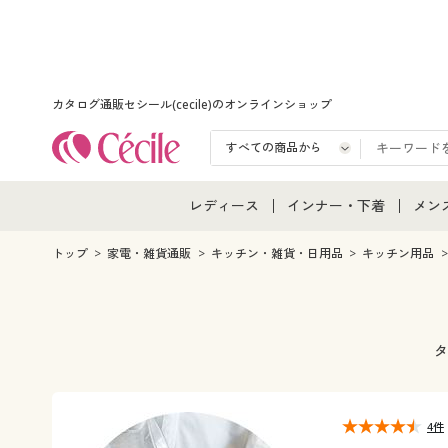
カタログ通販セシール(cecile)のオンラインショップ
レディース
インナー・下着
メン
レディース通販すべて
インナー・下着通販すべ
メン
トップ
家電・雑貨通販
キッチン・雑貨・日用品
キッチン用品
レディースファッション
女性下着
メン
女性下着
メンズ下着
メン
タ
ジュニア・ティーンズ下
4件