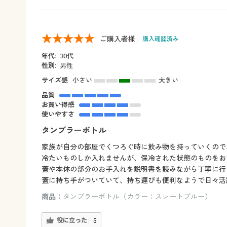
ご購入者様
購入確認済み
年代:
30代
性別:
男性
サイズ感
小さい
大きい
品質
お買い得感
使いやすさ
タンブラーボトル
家族が自分の部屋でくつろぐ時に飲み物を持っていくので
冷たいものしか入れませんが、保冷された状態のものをお
蓋や本体の部分のお手入れを説明書を読みながら丁寧に行
蓋に持ち手がついていて、持ち運びも便利なようで日々活
商品：
タンブラーボトル（カラー：スレートブルー）
役に立った
5