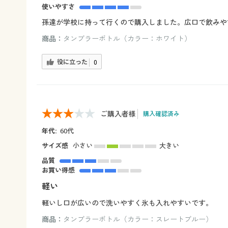
使いやすさ
孫達が学校に持って行くので購入しました。広口で飲みや
商品：
タンブラーボトル（カラー：ホワイト）
役に立った
0
ご購入者様
購入確認済み
年代:
60代
サイズ感
小さい
大きい
品質
お買い得感
軽い
軽いし口が広いので洗いやすく氷も入れやすいです。
商品：
タンブラーボトル（カラー：スレートブルー）