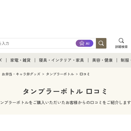
詳細検索
ズ
家電・雑貨
寝具・インテリア・家具
美容・健康
制服
て
ズ通販すべて
家電・雑貨すべて
寝具・インテリア・家具通販すべて
美容・健康通販すべ
制服
お弁当・キャラ弁グッズ
タンブラーボトル
口コミ
ズファッション
家電
家具・収納
美容・健康・サプリ
制服
タンブラーボトル 口コミ
ズ下着
キッチン・雑貨・日用品
寝具・ベッド
ジュ
ンブラーボトルをご購入いただいたお客様からの口コミをご紹介します
着
カーテン・ラグ・ファブリック