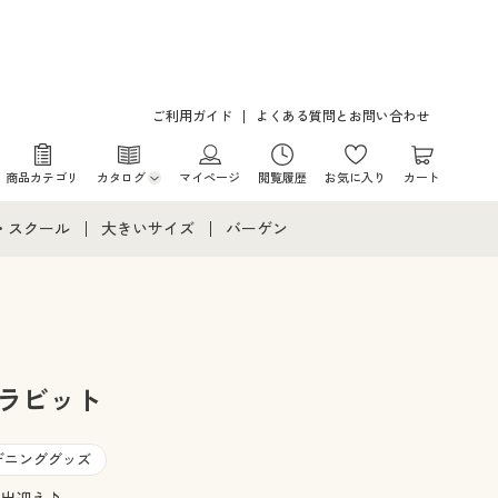
ご利用ガイド
よくある質問とお問い合わせ
商品カテゴリ
カタログ
マイページ
閲覧履歴
お気に入り
カート
カタログ・チラシからのご注文
・スクール
大きいサイズ
バーゲン
デジタルカタログ
て
・スクールすべて
大きいサイズ通販すべて
バーゲンセール
カタログ無料プレゼント
メント
・学生服
大きいサイズ レディース服
シークレットセール
ニア・ティーンズ下着
大きいサイズ レディース下着
 ラビット
大きいサイズ メンズ
デニンググッズ