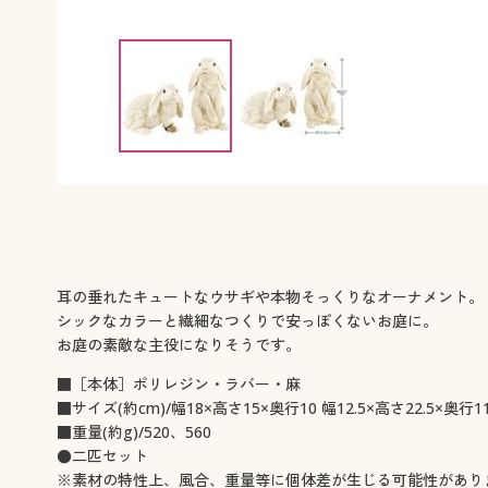
耳の垂れたキュートなウサギや本物そっくりなオーナメント。
シックなカラーと繊細なつくりで安っぽくないお庭に。
お庭の素敵な主役になりそうです。
■［本体］ポリレジン・ラバー・麻
■サイズ(約cm)/幅18×高さ15×奥行10 幅12.5×高さ22.5×奥行11
■重量(約g)/520、560
●二匹セット
※素材の特性上、風合、重量等に個体差が生じる可能性があり