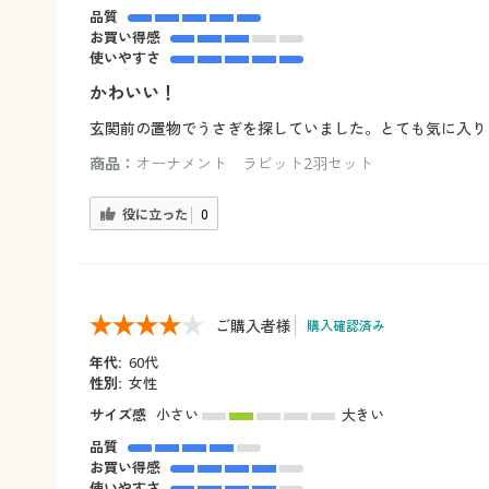
品質
お買い得感
使いやすさ
かわいい！
玄関前の置物でうさぎを探していました。とても気に入り
商品：
オーナメント ラビット2羽セット
役に立った
0
ご購入者様
購入確認済み
年代:
60代
性別:
女性
サイズ感
小さい
大きい
品質
お買い得感
使いやすさ