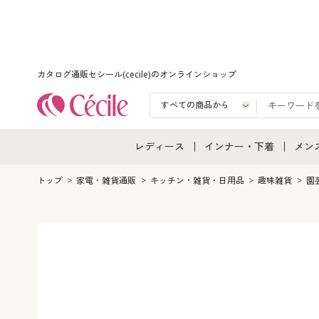
カタログ通販セシール(cecile)のオンラインショップ
レディース
インナー・下着
メン
レディース通販すべて
インナー・下着通販すべ
メン
トップ
家電・雑貨通販
キッチン・雑貨・日用品
趣味雑貨
園
レディースファッション
女性下着
メン
女性下着
メンズ下着
メン
ジュニア・ティーンズ下