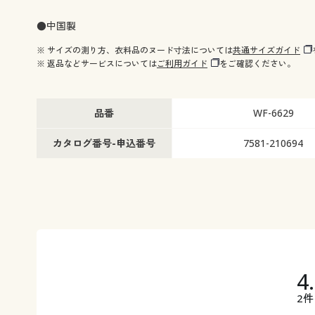
●中国製
※ サイズの測り方、衣料品のヌード寸法については
共通サイズガイド
※ 返品などサービスについては
ご利用ガイド
をご確認ください。
品番
WF-6629
カタログ番号-申込番号
7581-210694
4
2件