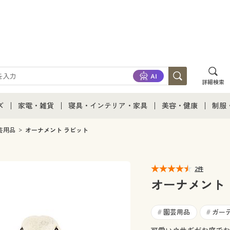
詳細検索
ズ
家電・雑貨
寝具・インテリア・家具
美容・健康
制服
て
ズ通販すべて
家電・雑貨すべて
寝具・インテリア・家具通販すべて
美容・健康通販すべ
制服
芸用品
オーナメント ラビット
ズファッション
家電
家具・収納
美容・健康・サプリ
制服
2件
ズ下着
キッチン・雑貨・日用品
寝具・ベッド
ジュ
オーナメント
着
カーテン・ラグ・ファブリック
園芸用品
ガー
#
#