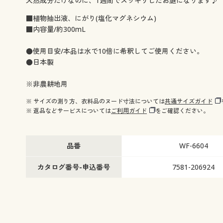
天然成分だけなのに、1週間でスッキリしたお庭になります♪
■植物抽出液、にがり(塩化マグネシウム)
■内容量/約300mL
●使用目安/本品は水で10倍に希釈してご使用ください。
●日本製
※非農耕地用
※ サイズの測り方、衣料品のヌード寸法については
共通サイズガイド
※ 返品などサービスについては
ご利用ガイド
をご確認ください。
品番
WF-6604
カタログ番号-申込番号
7581-206924