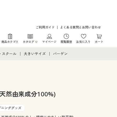
ご利用ガイド
よくある質問とお問い合わせ
商品カテゴリ
カタログ
マイページ
閲覧履歴
お気に入り
カート
カタログ・チラシからのご注文
・スクール
大きいサイズ
バーゲン
デジタルカタログ
て
・スクールすべて
大きいサイズ通販すべて
バーゲンセール
カタログ無料プレゼント
メント
・学生服
大きいサイズ レディース服
シークレットセール
ニア・ティーンズ下着
大きいサイズ レディース下着
天然由来成分100%)
大きいサイズ メンズ
デニンググッズ