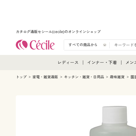
カタログ通販セシール(cecile)のオンラインショップ
レディース
インナー・下着
メン
レディース通販すべて
インナー・下着通販すべ
メン
トップ
家電・雑貨通販
キッチン・雑貨・日用品
趣味雑貨
園
レディースファッション
女性下着
メン
女性下着
メンズ下着
メン
ジュニア・ティーンズ下