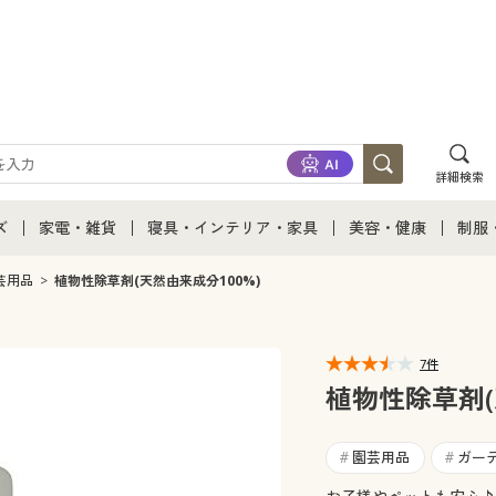
詳細検索
ズ
家電・雑貨
寝具・インテリア・家具
美容・健康
制服
て
ズ通販すべて
家電・雑貨すべて
寝具・インテリア・家具通販すべて
美容・健康通販すべ
制服
芸用品
植物性除草剤(天然由来成分100%)
ズファッション
家電
家具・収納
美容・健康・サプリ
制服
7件
ズ下着
キッチン・雑貨・日用品
寝具・ベッド
ジュ
植物性除草剤(
着
カーテン・ラグ・ファブリック
園芸用品
ガー
#
#