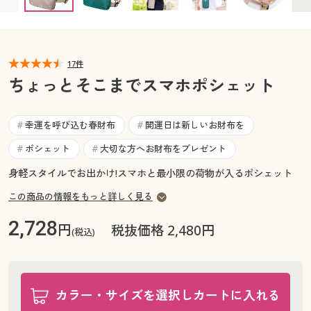
カタログ無料プレゼント
マイページ
会員メニュー
閲覧履歴
17件
マイページ
ちょっとそこまでスマホポシェット
お気に入り
閲覧履歴
幸運を呼び込む春財布
開運日は新しいお財布を
#
#
サポート
お気に入り
ポシェット
大切な方へお財布をプレゼント
#
#
ご利用ガイド
身軽スタイルでお出かけ!スマホと最小限の荷物が入るポシェット
サポート
この商品の情報をもっと詳しく見る
よくある質問とお問い合わせ
ご利用ガイド
2,728
円
税抜価格 2,480円
(税込)
よくある質問とお問い合わせ
カラー・サイズを選択しカートに入れる