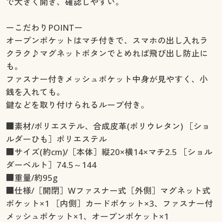
で大きく開き、確認しやすい。
ーこだわりPOINTー
オープンポケットはマチ付きで、スマホの出し入れラ
クラク♪マグネットボタンでとめれば飛び出し防止に
も。
ファスナー付きメッシュポケット中身が見やすく、小
銭を入れても。
鍵などを取り付けられるループ付き。
■素材/ポリエステル、合成皮革(ポリウレタン) ［ショ
ルダーひも］ポリエステル
■サイズ(約cm)/［本体］縦20×横14×マチ2.5 ［ショル
ダーベルト］74.5～144
■重量/約95g
■仕様/［開閉］Wファスナー式［外側］マグネット式
ポケット×1 ［内側］カードポケット×3、ファスナー付
メッシュポケット×1、オープンポケット×1