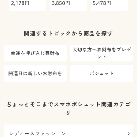
財布
2,178
円
3,850
円
5,478
円
4
関連するトピックから商品を探す
大切な方へお財布をプレゼ
幸運を呼び込む春財布
ント
開運日は新しいお財布を
ポシェット
ちょっとそこまでスマホポシェット関連カテゴ
リ
レディースファッション