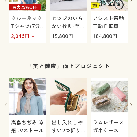
最大25%OFF
クルーネック
ヒツジのいら
アシスト電動
Tシャツ(7分
ない枕® -至
三輪自転車
袖)(綿100%・
極-
H
2,046
円～
15,800
円
184,800
円
4
洗濯機OK)
0
「美と健康」向上プロジェクト
高島ちぢみ 涼
出し入れしや
ラムレザーメ
感UVストール
すい2つ折り
ガネケース