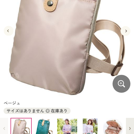
大きいサイズ
制服・スクールすべて
美容・健康・サプリメント
寝具・ベッド
制服・スクール
美容・健康通販すべて
家具・収納
キッチン・雑貨・日用品
バーゲン
大きいサイズ通販すべて
制服・学生服
カーテン・ラグ・ファブリック
大きいサイズ
制服・スクールすべて
美容・健康・サプリメント
寝具・ベッド
詳細検索
バーゲンセール
大きいサイズ レディース服
ジュニア・ティーンズ下着
バーゲン
大きいサイズ通販すべて
制服・学生服
カーテン・ラグ・ファブリック
商品カテゴリ一覧
シークレットセール
大きいサイズ レディース下着
詳細検索
バーゲンセール
大きいサイズ レディース服
ジュニア・ティーンズ下着
カタログ
大きいサイズ メンズ
商品カテゴリ一覧
シークレットセール
大きいサイズ レディース下着
カタログ・チラシからのご注文
カタログ
大きいサイズ 事務・制服
大きいサイズ メンズ
デジタルカタログ
カタログ・チラシからのご注文
ベージュ
大きいサイズ 事務・制服
サイズはありません ◎ 在庫あり
カタログ無料プレゼント
デジタルカタログ
会員メニュー