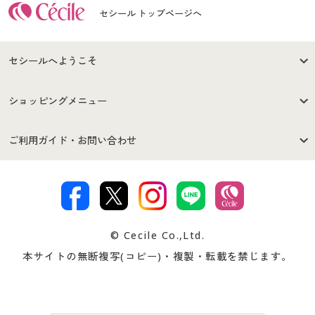
セシール トップページへ
セシールへようこそ
はじめての方へ
ご利用環境について
ショッピングメニュー
セシールご利用規約
プライバシーポリシー
商品カテゴリ
バーゲンセール
ご利用ガイド・お問い合わせ
特定商取引法に基づく表示
古物営業法に基づく表示
カタログ・チラシからのご注
デジタルカタログ
ご注文は
お届けは
文
著作権・商標について
会社案内
交換・返品は
お支払は
カタログ無料プレゼント
特集一覧
© Cecile Co.,Ltd.
会員登録・お客様情報変更に
お客様番号・パスワードをお
本サイトの無断複写(コピー)・複製・転載を禁じます。
プレゼント＆キャンペーン
サイトマップ
ついて
忘れの場合
サイズガイド
よくある質問とお問い合わせ