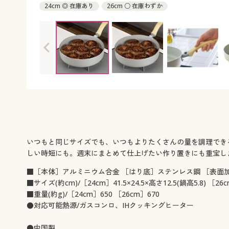
24cm ◎ 在庫あり
26cm ○ 在庫わずか
いつもと同じサイズでも、いつもよりたくさんの量を調理でき
しい時短にも。週末にまとめて仕上げたい作り置きにも重宝し
■［本体］アルミニウム合金 ［はり底］ステンレス鋼 ［表面
■サイズ(約cm)/［24cm］41.5×24.5×高さ12.5(鍋高5.8) ［26c
■重量(約g)/［24cm］650 ［26cm］670
●対応可能熱源/ガスコンロ、IHクッキングヒーター
●中国製