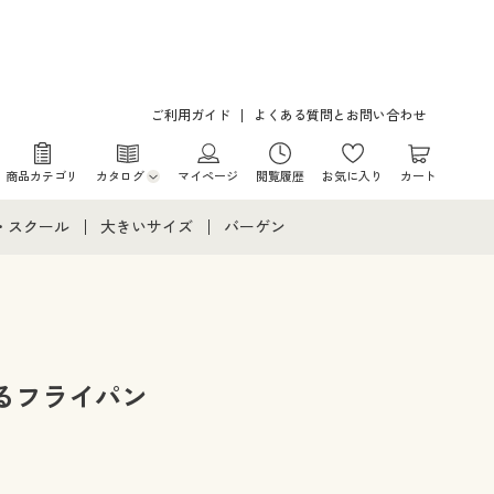
ご利用ガイド
よくある質問とお問い合わせ
商品カテゴリ
カタログ
マイページ
閲覧履歴
お気に入り
カート
カタログ・チラシからのご注文
・スクール
大きいサイズ
バーゲン
デジタルカタログ
て
・スクールすべて
大きいサイズ通販すべて
バーゲンセール
カタログ無料プレゼント
メント
・学生服
大きいサイズ レディース服
シークレットセール
ニア・ティーンズ下着
大きいサイズ レディース下着
るフライパン
大きいサイズ メンズ