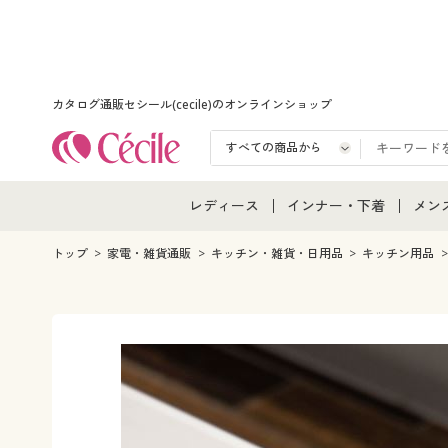
カタログ通販セシール(cecile)のオンラインショップ
レディース
インナー・下着
メン
レディース通販すべて
インナー・下着通販すべ
メン
トップ
家電・雑貨通販
キッチン・雑貨・日用品
キッチン用品
レディースファッション
女性下着
メン
女性下着
メンズ下着
メン
ジュニア・ティーンズ下