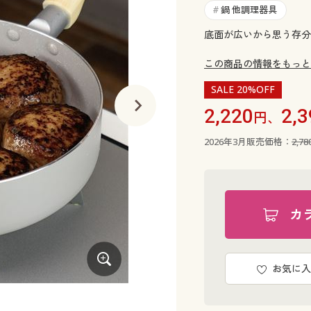
鍋 他調理器具
#
底面が広いから思う存分
この商品の情報をもっと
SALE 20%OFF
2,220
2,3
円、
2026年3月販売価格：
2,7
カ
お気に入
いつもと同じサイズでも、いつもよりた