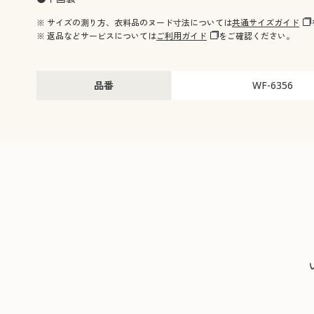
※ サイズの測り方、衣料品のヌード寸法については
共通サイズガイド
※ 返品などサービスについては
ご利用ガイド
をご確認ください。
品番
WF-6356