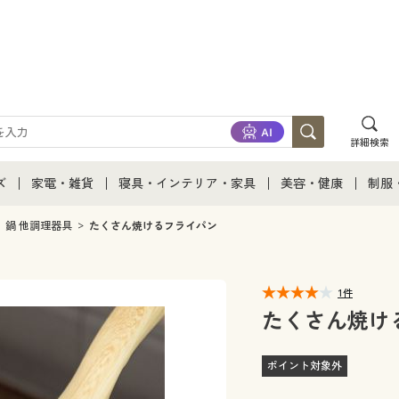
詳細検索
ズ
家電・雑貨
寝具・インテリア・家具
美容・健康
制服
て
ズ通販すべて
家電・雑貨すべて
寝具・インテリア・家具通販すべて
美容・健康通販すべ
制服
鍋 他調理器具
たくさん焼けるフライパン
ズファッション
家電
家具・収納
美容・健康・サプリ
制服
1件
ズ下着
キッチン・雑貨・日用品
寝具・ベッド
ジュ
たくさん焼け
着
カーテン・ラグ・ファブリック
ポイント対象外