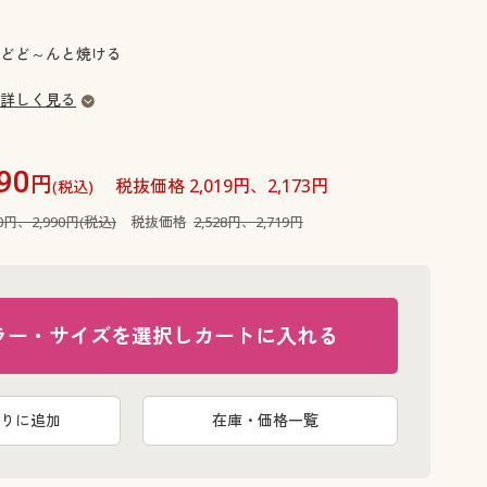
大きいサイズ 事務・制服
どど～んと焼ける
詳しく見る
90
円
税抜価格 2,019円、2,173円
(税込)
80円、2,990円(税込)
税抜価格
2,528円、2,719円
ラー・サイズを選択しカートに入れる
りに追加
在庫・価格一覧
くさんの量を調理できる底面広々・ボリューム自慢のフライパン。
木目調の見