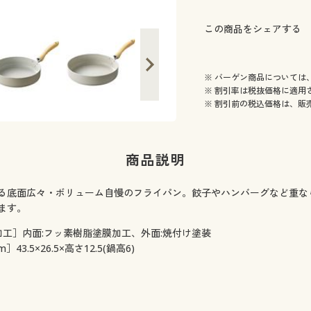
この商品をシェアする
※ バーゲン商品については
※ 割引率は税抜価格に適用
※ 割引前の税込価格は、販
商品説明
る底面広々・ボリューム自慢のフライパン。餃子やハンバーグなど重な
ます。
加工］内面:フッ素樹脂塗膜加工、外面:焼付け塗装
m］43.5×26.5×高さ12.5(鍋高6)