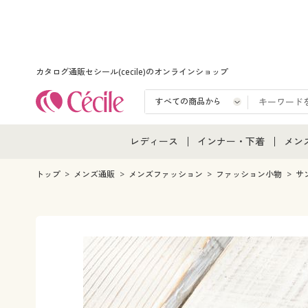
カタログ通販セシール(cecile)のオンラインショップ
レディース
インナー・下着
メン
レディース通販すべて
インナー・下着通販すべ
メン
トップ
メンズ通販
メンズファッション
ファッション小物
サ
レディースファッション
女性下着
メン
女性下着
メンズ下着
メン
ジュニア・ティーンズ下