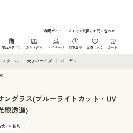
ご利用ガイド
よくある質問とお問い合わせ
商品カテゴリ
カタログ
マイページ
閲覧履歴
お気に入り
カート
カタログ・チラシからのご注文
・スクール
大きいサイズ
バーゲン
デジタルカタログ
て
・スクールすべて
大きいサイズ通販すべて
バーゲンセール
)
カタログ無料プレゼント
メント
・学生服
大きいサイズ レディース服
シークレットセール
サングラス(ブルーライトカット・UV
ニア・ティーンズ下着
大きいサイズ レディース下着
光線透過)
大きいサイズ メンズ
常使いに便利