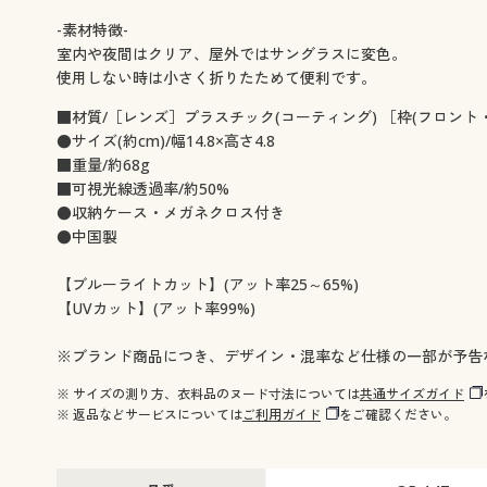
-素材特徴-
室内や夜間はクリア、屋外ではサングラスに変色。
使用しない時は小さく折りたためて便利です。
■材質/［レンズ］プラスチック(コーティング) ［枠(フロント
●サイズ(約cm)/幅14.8×高さ4.8
■重量/約68g
■可視光線透過率/約50%
●収納ケース・メガネクロス付き
●中国製
【ブルーライトカット】(アット率25～65%)
【UVカット】(アット率99%)
※ブランド商品につき、デザイン・混率など仕様の一部が予告
※ サイズの測り方、衣料品のヌード寸法については
共通サイズガイド
※ 返品などサービスについては
ご利用ガイド
をご確認ください。