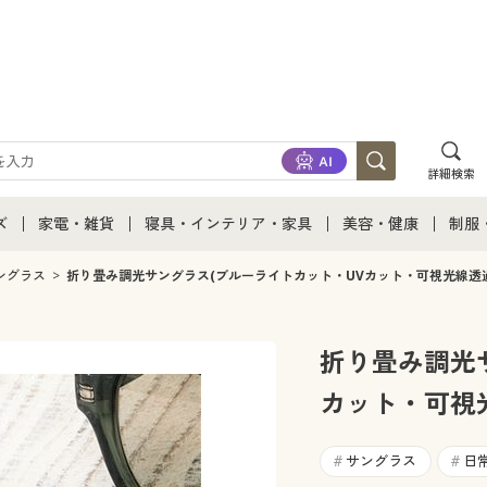
詳細検索
ズ
家電・雑貨
寝具・インテリア・家具
美容・健康
制服
て
ズ通販すべて
家電・雑貨すべて
寝具・インテリア・家具通販すべて
美容・健康通販すべ
制服
ングラス
折り畳み調光サングラス(ブルーライトカット・UVカット・可視光線透過
ズファッション
家電
家具・収納
美容・健康・サプリ
制服
折り畳み調光
ズ下着
キッチン・雑貨・日用品
寝具・ベッド
ジュ
カット・可視
着
カーテン・ラグ・ファブリック
サングラス
日
#
#