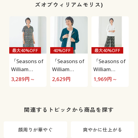
ズオブウィリアムモリス)
最大40%OFF
40%OFF
最大40%OFF
「Seasons of
「Seasons of
「Seasons of
William
William
William
Morris」 レー
Morris」 楊柳
Morris」 プリ
3,289
円～
2,629
円
1,969
円～
ヨンワンピー
カーディガン
ーツパンツ
ス
関連するトピックから商品を探す
顔周りが華やぐ
爽やかに仕上がる