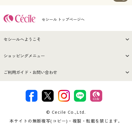
セシール トップページへ
セシールへようこそ
はじめての方へ
ご利用環境について
ショッピングメニュー
セシールご利用規約
プライバシーポリシー
商品カテゴリ
バーゲンセール
ご利用ガイド・お問い合わせ
特定商取引法に基づく表示
古物営業法に基づく表示
カタログ・チラシからのご注
デジタルカタログ
ご注文は
お届けは
文
著作権・商標について
会社案内
交換・返品は
お支払は
カタログ無料プレゼント
特集一覧
© Cecile Co.,Ltd.
会員登録・お客様情報変更に
お客様番号・パスワードをお
本サイトの無断複写(コピー)・複製・転載を禁じます。
プレゼント＆キャンペーン
サイトマップ
ついて
忘れの場合