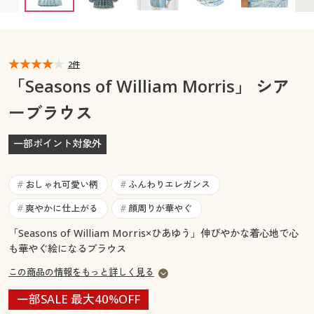
カタログ無料プレゼント
マイページ
会員メニュー
閲覧履歴
2件
マイページ
「Seasons of William Morris」 シア
お気に入り
ーブラウス
閲覧履歴
サポート
一部ポイント対象外
お気に入り
ご利用ガイド
サポート
おしゃれ可愛い柄
ふんわりエレガンス
#
#
よくある質問とお問い合わせ
爽やかに仕上がる
顔周りが華やぐ
#
#
ご利用ガイド
「Seasons of William Morris×ひあゆう」伸びやかな着心地で心
も華やぐ絵になるブラウス
よくある質問とお問い合わせ
この商品の情報をもっと詳しく見る
一部SALE 最大40%OFF