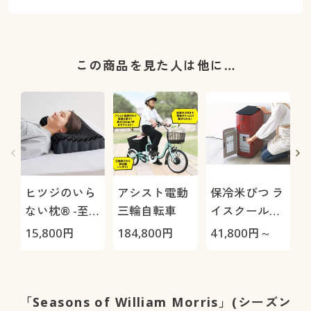
この商品を見た人は他に…
ヒツジのいら
アシスト電動
保冷米びつ ラ
ない枕® -至
三輪自転車
イスクール
極-
HRC-
15,800
円
184,800
円
41,800
円～
2
05S/HRC-10S
O
「Seasons of William Morris」(シーズン