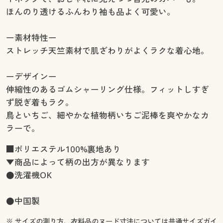
ほんのり透けるふんわり袖も品よく可愛い。
ー素材特性ー
ストレッチ天竺素材で肌ざわりがよくラクな着心地。
ーデザインー
伸縮性のあるゴムシャーリング仕様。フィットしすぎ
ず脱ぎ着もラク。
鳥といちご、細やかな植物柄いちご泥棒を爽やかなカ
ラーで。
■ポリエステル100%裏地あり
▼商品によって柄の出方が異なります
●洗濯機OK
●中国製
※ サイズの測り方、衣料品のヌード寸法については
共通サイズガイ