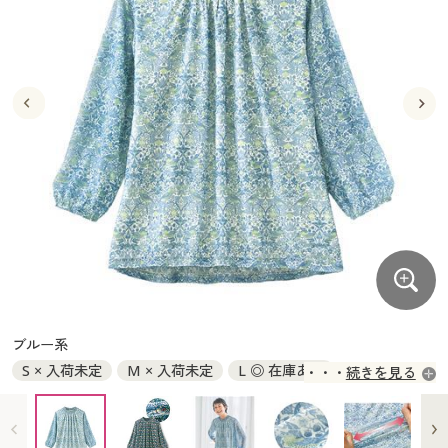
大きいサイズ
制服・スクールすべて
美容・健康・サプリメント
寝具・ベッド
制服・スクール
美容・健康通販すべて
家具・収納
キッチン・雑貨・日用品
バーゲン
大きいサイズ通販すべて
制服・学生服
カーテン・ラグ・ファブリック
大きいサイズ
制服・スクールすべて
美容・健康・サプリメント
寝具・ベッド
詳細検索
バーゲンセール
大きいサイズ レディース服
ジュニア・ティーンズ下着
バーゲン
大きいサイズ通販すべて
制服・学生服
カーテン・ラグ・ファブリック
商品カテゴリ一覧
シークレットセール
大きいサイズ レディース下着
詳細検索
バーゲンセール
大きいサイズ レディース服
ジュニア・ティーンズ下着
カタログ
大きいサイズ メンズ
商品カテゴリ一覧
シークレットセール
大きいサイズ レディース下着
カタログ・チラシからのご注文
カタログ
大きいサイズ 事務・制服
大きいサイズ メンズ
デジタルカタログ
カタログ・チラシからのご注文
ブルー系
大きいサイズ 事務・制服
S × 入荷未定
M × 入荷未定
L ◎ 在庫あり
続きを見る
カタログ無料プレゼント
デジタルカタログ
LL ○ 在庫わずか
会員メニュー