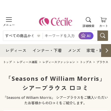
商品を探す
レディース
商品を探す
詳細検索
カート
インナー・下着
レディース通販すべて
レディース
メンズ
インナー・下着通販すべて
レディースファッション
インナー・下着
レディース通販すべて
レディース
インナー・下着
メンズ
家電・雑貨
家電・雑貨
メンズ通販すべて
女性下着
女性下着
メンズ
インナー・下着通販すべて
レディースファッション
トップ
レディース通販
レディースファッション
トップス
ブラウス
寝具・インテリア・家具
家電・雑貨すべて
メンズファッション
メンズ下着
家電・雑貨
メンズ通販すべて
女性下着
女性下着
「Seasons of William Morris」
美容・健康
寝具・インテリア・家具通販すべて
シアーブラウス 口コミ
家電
メンズ下着
ジュニア・ティーンズ下着
寝具・インテリア・家具
家電・雑貨すべて
メンズファッション
メンズ下着
「Seasons of William Morris」 シアーブラウスをご購入いただい
制服・スクール
美容・健康通販すべて
家具・収納
キッチン・雑貨・日用品
美容・健康
寝具・インテリア・家具通販すべて
家電
メンズ下着
たお客様からの口コミをご紹介します。
ジュニア・ティーンズ下着