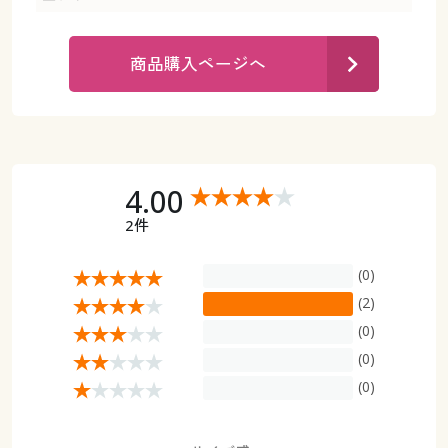
カタログ無料プレゼント
マイページ
会員メニュー
商品購入ページへ
閲覧履歴
マイページ
お気に入り
閲覧履歴
4.00
サポート
お気に入り
2件
ご利用ガイド
サポート
(0)
よくある質問とお問い合わせ
(2)
ご利用ガイド
(0)
(0)
よくある質問とお問い合わせ
(0)