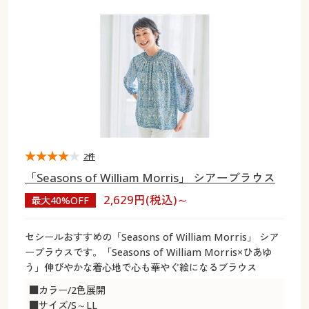
大きいサイズ
制服・スクールすべて
美容・健康・サプリメント
寝具・ベッド
制服・スクール
美容・健康通販すべて
家具・収納
キッチン・雑貨・日用品
バーゲン
大きいサイズ通販すべて
制服・学生服
カーテン・ラグ・ファブリック
大きいサイズ
制服・スクールすべて
美容・健康・サプリメント
寝具・ベッド
詳細検索
バーゲンセール
大きいサイズ レディース服
ジュニア・ティーンズ下着
バーゲン
大きいサイズ通販すべて
制服・学生服
カーテン・ラグ・ファブリック
商品カテゴリ一覧
シークレットセール
大きいサイズ レディース下着
詳細検索
バーゲンセール
大きいサイズ レディース服
ジュニア・ティーンズ下着
カタログ
2件
大きいサイズ メンズ
商品カテゴリ一覧
シークレットセール
大きいサイズ レディース下着
「Seasons of William Morris」 シアーブラウス
カタログ・チラシからのご注文
2,629円(税込)～
最大40%OFF
カタログ
大きいサイズ 事務・制服
大きいサイズ メンズ
デジタルカタログ
カタログ・チラシからのご注文
セシールおすすめの「Seasons of William Morris」 シア
大きいサイズ 事務・制服
ーブラウスです。「Seasons of William Morris×ひあゆ
カタログ無料プレゼント
う」伸びやかな着心地で心も華やぐ絵になるブラウス
デジタルカタログ
■カラー/2色展開
会員メニュー
■サイズ/S～LL