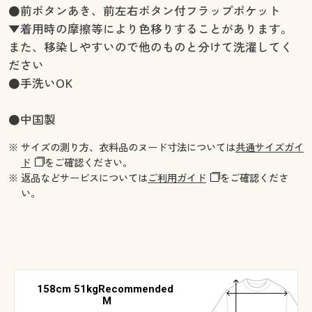
●前ボタンあき、前左右ボタン付フラップポケット
▼着用時の摩擦等により色移りすることがあります。
また、移染しやすいので他のものと分けて洗濯してく
ださい
●手洗いOK
●中国製
※ サイズの測り方、衣料品のヌード寸法については
共通サイズガイ
ド
をご確認ください。
※ 返品などサービスについては
ご利用ガイド
をご確認くださ
い。
158cm 51kgRecommended
M