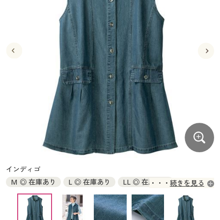
大きいサイズ
制服・スクールすべて
美容・健康・サプリメント
寝具・ベッド
制服・スクール
美容・健康通販すべて
家具・収納
キッチン・雑貨・日用品
バーゲン
大きいサイズ通販すべて
制服・学生服
カーテン・ラグ・ファブリック
大きいサイズ
制服・スクールすべて
美容・健康・サプリメント
寝具・ベッド
詳細検索
バーゲンセール
大きいサイズ レディース服
ジュニア・ティーンズ下着
バーゲン
大きいサイズ通販すべて
制服・学生服
カーテン・ラグ・ファブリック
商品カテゴリ一覧
シークレットセール
大きいサイズ レディース下着
詳細検索
バーゲンセール
大きいサイズ レディース服
ジュニア・ティーンズ下着
カタログ
大きいサイズ メンズ
商品カテゴリ一覧
シークレットセール
大きいサイズ レディース下着
カタログ・チラシからのご注文
カタログ
大きいサイズ 事務・制服
大きいサイズ メンズ
デジタルカタログ
カタログ・チラシからのご注文
インディゴ
大きいサイズ 事務・制服
M ◎ 在庫あり
L ◎ 在庫あり
LL ◎ 在庫あり
続きを見る
カタログ無料プレゼント
デジタルカタログ
3L ◎ 在庫あり
会員メニュー