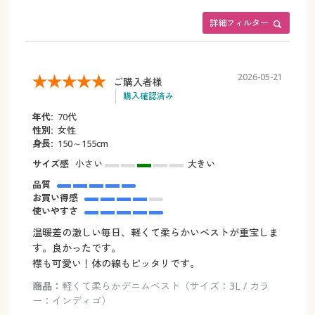
詳細フィルター
2026-05-21
ご購入者様
購入確認済み
年代:
70代
性別:
女性
身長:
150～155cm
サイズ感
小さい
大きい
品質
お買い得感
使いやすさ
温暖差の激しい毎日、軽くて柔らかいベストが重宝しま
す。良かったです。
襟も可愛い！体の線もピッタリです。
商品：
軽くて柔らかデニムベスト（サイズ：3L / カラ
ー：インディゴ）