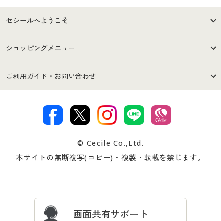
セシールへようこそ
はじめての方へ
ご利用環境について
ショッピングメニュー
セシールご利用規約
プライバシーポリシー
商品カテゴリ
バーゲンセール
ご利用ガイド・お問い合わせ
特定商取引法に基づく表示
古物営業法に基づく表示
カタログ・チラシからのご注
デジタルカタログ
ご注文は
お届けは
文
著作権・商標について
会社案内
交換・返品は
お支払は
カタログ無料プレゼント
特集一覧
© Cecile Co.,Ltd.
会員登録・お客様情報変更に
お客様番号・パスワードをお
本サイトの無断複写(コピー)・複製・転載を禁じます。
プレゼント＆キャンペーン
サイトマップ
ついて
忘れの場合
サイズガイド
よくある質問とお問い合わせ
画面共有サポート