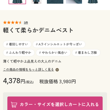
カタログ無料プレゼント
マイページ
会員メニュー
閲覧履歴
5件
マイページ
軽くて柔らかデニムベスト
お気に入り
閲覧履歴
着回しやすい
Aラインシルエットが今っぽい
#
#
サポート
お気に入り
ふんわり軽やか
やわらかい風合い
着まわし万能
#
#
#
ご利用ガイド
薄くて軽やか上品見えの大人のデニム
サポート
この商品の情報をもっと詳しく見る
よくある質問とお問い合わせ
ご利用ガイド
4,378
円
税抜価格 3,980円
(税込)
よくある質問とお問い合わせ
カラー・サイズを選択しカートに入れる