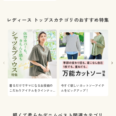
レディース トップスカテゴリのおすすめ特集
着るだけでサマになる主役級の
今すぐ欲しいカットソーアイテ
着
こだわりアイテムをラインナッ
ムをピックアップ！
日
プ
軽くて柔らかデニムベスト関連カテゴリ