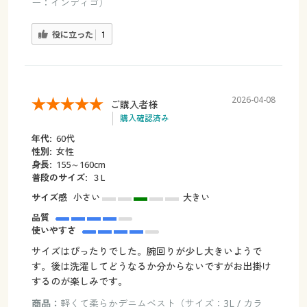
ー：インディゴ）
役に立った
1
2026-04-08
ご購入者様
購入確認済み
年代:
60代
性別:
女性
身長:
155～160cm
普段のサイズ:
３L
サイズ感
小さい
大きい
品質
使いやすさ
サイズはぴったりでした。腕回りが少し大きいようで
す。後は洗濯してどうなるか分からないですがお出掛け
するのが楽しみです。
商品：
軽くて柔らかデニムベスト（サイズ：3L / カラ