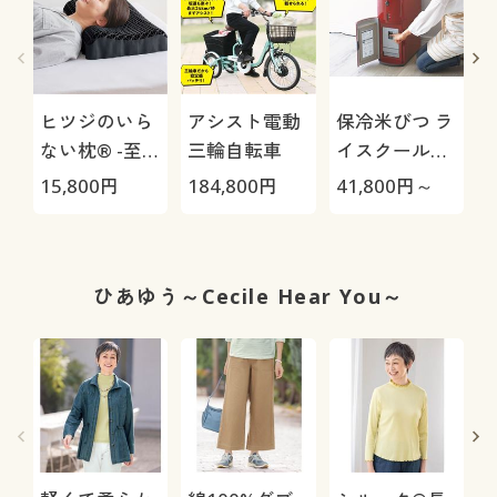
ヒツジのいら
アシスト電動
保冷米びつ ラ
ない枕® -至
三輪自転車
イスクール
極-
HRC-
15,800
円
184,800
円
41,800
円～
1
05S/HRC-10S
ひあゆう～Cecile Hear You～