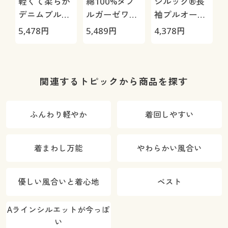
軽くて柔らか
綿100%ダブ
シルック®長
デニムブルゾ
ルガーゼワイ
袖プルオーバ
ン
ドパンツ
ー
5,478
円
5,489
円
4,378
円
3
関連するトピックから商品を探す
ふんわり軽やか
着回しやすい
着まわし万能
やわらかい風合い
優しい風合いと着心地
ベスト
Aラインシルエットが今っぽ
い