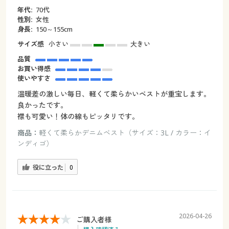
年代:
70代
性別:
女性
身長:
150～155cm
サイズ感
小さい
大きい
品質
お買い得感
使いやすさ
温暖差の激しい毎日、軽くて柔らかいベストが重宝します。
良かったです。
襟も可愛い！体の線もピッタリです。
商品：
軽くて柔らかデニムベスト（サイズ：3L / カラー：イ
ンディゴ）
役に立った
0
2026-04-26
ご購入者様