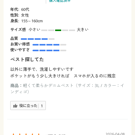
購入確認済み
年代:
60代
性別:
女性
身長:
155～160cm
サイズ感
小さい
大きい
品質
お買い得感
使いやすさ
ベスト探してた
以外に薄手で、洗濯しやすいです
ポケットがもう少し大きければ スマホが入るのに残念
商品：
軽くて柔らかデニムベスト（サイズ：3L / カラー：イ
ンディゴ）
役に立った
1
2026-04-08