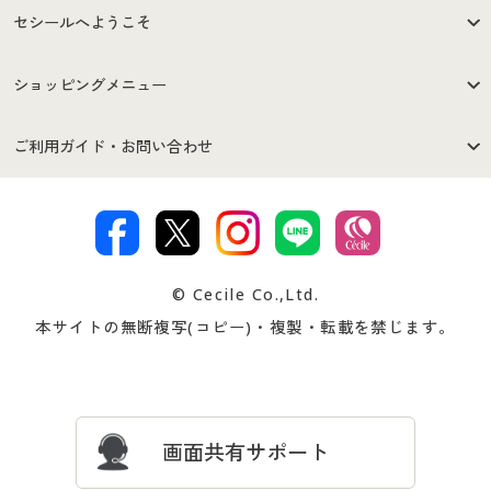
セシールへようこそ
はじめての方へ
ご利用環境について
ショッピングメニュー
セシールご利用規約
プライバシーポリシー
商品カテゴリ
バーゲンセール
ご利用ガイド・お問い合わせ
特定商取引法に基づく表示
古物営業法に基づく表示
カタログ・チラシからのご注
デジタルカタログ
ご注文は
お届けは
文
著作権・商標について
会社案内
交換・返品は
お支払は
カタログ無料プレゼント
特集一覧
© Cecile Co.,Ltd.
会員登録・お客様情報変更に
お客様番号・パスワードをお
本サイトの無断複写(コピー)・複製・転載を禁じます。
プレゼント＆キャンペーン
サイトマップ
ついて
忘れの場合
サイズガイド
よくある質問とお問い合わせ
画面共有サポート