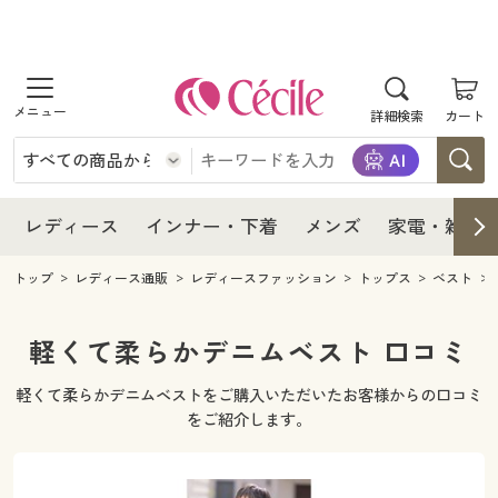
商品を探す
レディース
商品を探す
詳細検索
カート
インナー・下着
レディース通販すべて
レディース
メンズ
インナー・下着通販すべて
レディースファッション
インナー・下着
レディース通販すべて
レディース
インナー・下着
メンズ
家電・雑貨
家電・雑貨
メンズ通販すべて
女性下着
女性下着
メンズ
インナー・下着通販すべて
レディースファッション
トップ
レディース通販
レディースファッション
トップス
ベスト
寝具・インテリア・家具
家電・雑貨すべて
メンズファッション
メンズ下着
家電・雑貨
メンズ通販すべて
女性下着
女性下着
軽くて柔らかデニムベスト 口コミ
美容・健康
寝具・インテリア・家具通販すべて
家電
メンズ下着
ジュニア・ティーンズ下着
軽くて柔らかデニムベストをご購入いただいたお客様からの口コミ
寝具・インテリア・家具
家電・雑貨すべて
メンズファッション
メンズ下着
をご紹介します。
制服・スクール
美容・健康通販すべて
家具・収納
キッチン・雑貨・日用品
美容・健康
寝具・インテリア・家具通販すべて
家電
メンズ下着
ジュニア・ティーンズ下着