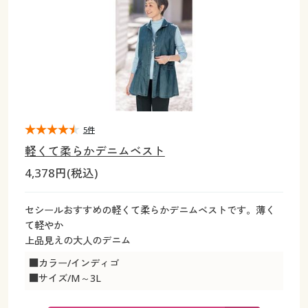
大きいサイズ
制服・スクールすべて
美容・健康・サプリメント
寝具・ベッド
制服・スクール
美容・健康通販すべて
家具・収納
キッチン・雑貨・日用品
バーゲン
大きいサイズ通販すべて
制服・学生服
カーテン・ラグ・ファブリック
大きいサイズ
制服・スクールすべて
美容・健康・サプリメント
寝具・ベッド
詳細検索
バーゲンセール
大きいサイズ レディース服
ジュニア・ティーンズ下着
バーゲン
大きいサイズ通販すべて
制服・学生服
カーテン・ラグ・ファブリック
商品カテゴリ一覧
シークレットセール
大きいサイズ レディース下着
詳細検索
バーゲンセール
大きいサイズ レディース服
ジュニア・ティーンズ下着
5件
軽くて柔らかデニムベスト
カタログ
大きいサイズ メンズ
商品カテゴリ一覧
シークレットセール
大きいサイズ レディース下着
4,378円(税込)
カタログ・チラシからのご注文
カタログ
大きいサイズ 事務・制服
大きいサイズ メンズ
セシールおすすめの軽くて柔らかデニムベストです。薄く
て軽やか
デジタルカタログ
カタログ・チラシからのご注文
上品見えの大人のデニム
大きいサイズ 事務・制服
■カラー/インディゴ
カタログ無料プレゼント
デジタルカタログ
■サイズ/M～3L
会員メニュー