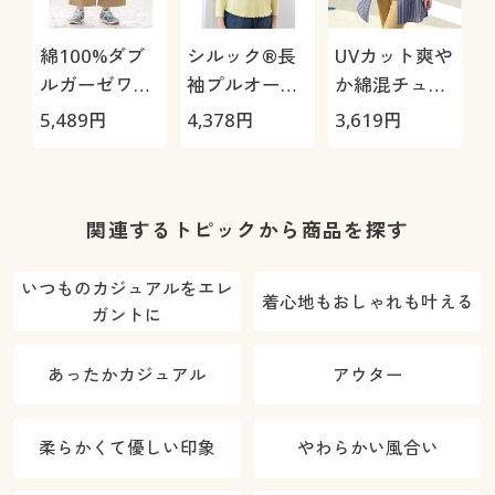
綿100%ダブ
シルック®長
UVカット爽や
ルガーゼワイ
袖プルオーバ
か綿混チュニ
ドパンツ
ー
ックシャツ
5,489
円
4,378
円
3,619
円
4
関連するトピックから商品を探す
いつものカジュアルをエレ
着心地もおしゃれも叶える
ガントに
あったかカジュアル
アウター
柔らかくて優しい印象
やわらかい風合い