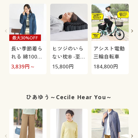
最大30%OFF
長い季節着ら
ヒツジのいら
アシスト電動
れる 綿100%
ない枕® -至
三輪自転車
デニムシャツ
極-
H
3,839
円～
15,800
円
184,800
円
4
0
ひあゆう～Cecile Hear You～