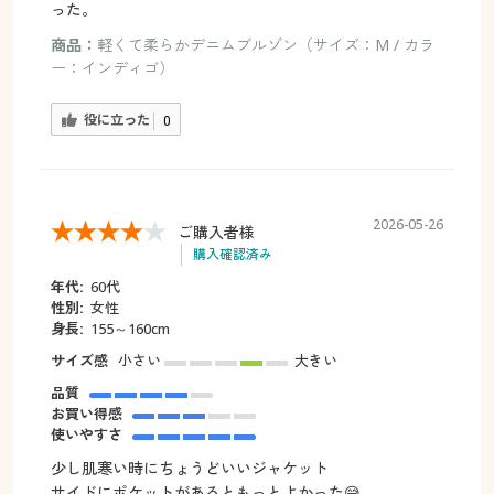
った。
商品：
軽くて柔らかデニムブルゾン（サイズ：M / カラ
ー：インディゴ）
役に立った
0
2026-05-26
ご購入者様
購入確認済み
年代:
60代
性別:
女性
身長:
155～160cm
サイズ感
小さい
大きい
品質
お買い得感
使いやすさ
少し肌寒い時にちょうどいいジャケット
サイドにポケットがあるともっとよかった😅