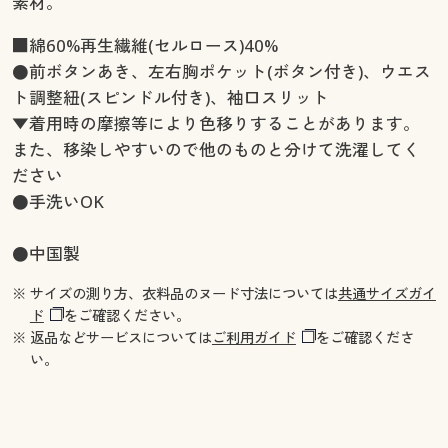
素材。
■綿60%再生繊維(セルロース)40%
●前ボタンあき、左右胸ポケット(ボタン付き)、ウエス
ト調整紐(スピンドル付き)、袖口スリット
▼着用時の摩擦等により色移りすることがあります。
また、移染しやすいので他のものと分けて洗濯してく
ださい
●手洗いOK
●中国製
※ サイズの測り方、衣料品のヌード寸法については
共通サイズガイ
ド
をご確認ください。
※ 返品などサービスについては
ご利用ガイド
をご確認くださ
い。