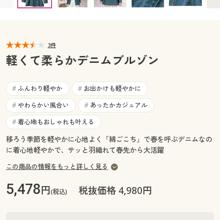
カタログ無料プレゼント
マイページ
会員メニュー
閲覧履歴
3件
マイページ
軽くて柔らかデニムブルゾン
お気に入り
閲覧履歴
ふんわり軽やか
お出かけも軽やかに
#
#
サポート
お気に入り
やわらかい風合い
あったかカジュアル
#
#
ご利用ガイド
着心地もおしゃれも叶える
#
サポート
移ろう季節を軽やかに心地よく「綿ごこち」で春を呼ぶデニムなの
よくある質問とお問い合わせ
に着心地軽やかで、サッと羽織れて春先から大活躍
ご利用ガイド
この商品の情報をもっと詳しく見る
よくある質問とお問い合わせ
5,478
円
税抜価格 4,980円
(税込)