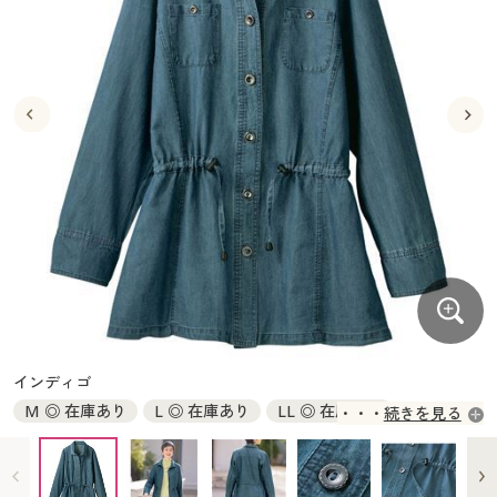
大きいサイズ
制服・スクールすべて
美容・健康・サプリメント
寝具・ベッド
制服・スクール
美容・健康通販すべて
家具・収納
キッチン・雑貨・日用品
バーゲン
大きいサイズ通販すべて
制服・学生服
カーテン・ラグ・ファブリック
大きいサイズ
制服・スクールすべて
美容・健康・サプリメント
寝具・ベッド
詳細検索
バーゲンセール
大きいサイズ レディース服
ジュニア・ティーンズ下着
バーゲン
大きいサイズ通販すべて
制服・学生服
カーテン・ラグ・ファブリック
商品カテゴリ一覧
シークレットセール
大きいサイズ レディース下着
詳細検索
バーゲンセール
大きいサイズ レディース服
ジュニア・ティーンズ下着
カタログ
大きいサイズ メンズ
商品カテゴリ一覧
シークレットセール
大きいサイズ レディース下着
カタログ・チラシからのご注文
カタログ
大きいサイズ 事務・制服
大きいサイズ メンズ
デジタルカタログ
カタログ・チラシからのご注文
インディゴ
大きいサイズ 事務・制服
M ◎ 在庫あり
L ◎ 在庫あり
LL ◎ 在庫あり
続きを見る
カタログ無料プレゼント
デジタルカタログ
3L ◎ 在庫あり
会員メニュー