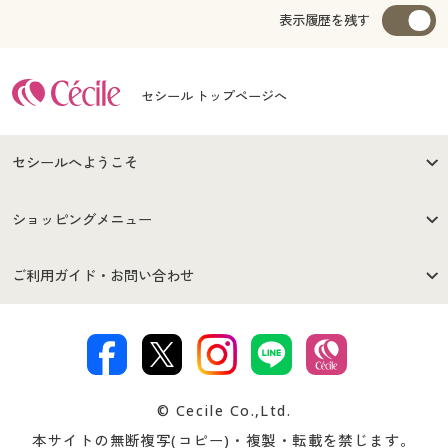
表示履歴を残す
セシール トップページへ
セシールへようこそ
はじめての方へ
ご利用環境について
ショッピングメニュー
セシールご利用規約
プライバシーポリシー
商品カテゴリ
バーゲンセール
ご利用ガイド・お問い合わせ
特定商取引法に基づく表示
古物営業法に基づく表示
カタログ・チラシからのご注
デジタルカタログ
ご注文は
お届けは
文
著作権・商標について
会社案内
交換・返品は
お支払は
カタログ無料プレゼント
特集一覧
© Cecile Co.,Ltd.
会員登録・お客様情報変更に
お客様番号・パスワードをお
本サイトの無断複写(コピー)・複製・転載を禁じます。
プレゼント＆キャンペーン
サイトマップ
ついて
忘れの場合