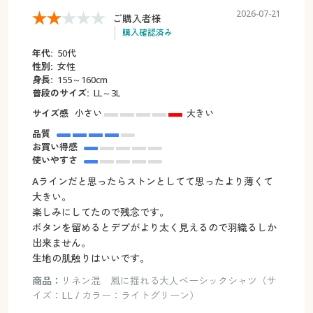
2026-07-21
ご購入者様
購入確認済み
年代:
50代
性別:
女性
身長:
155～160cm
普段のサイズ:
LL～3L
サイズ感
小さい
大きい
品質
お買い得感
使いやすさ
Aラインだと思ったらストンとしてて思ったより薄くて
大きい。
楽しみにしてたので残念です。
ボタンを留めるとデブがより太く見えるので羽織るしか
出来ません。
生地の肌触りはいいです。
商品：
リネン混 風に揺れる大人ベーシックシャツ（サ
イズ：LL / カラー：ライトグリーン）