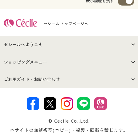
表示履歴を残す
セシール トップページへ
セシールへようこそ
はじめての方へ
ご利用環境について
ショッピングメニュー
セシールご利用規約
プライバシーポリシー
商品カテゴリ
バーゲンセール
ご利用ガイド・お問い合わせ
特定商取引法に基づく表示
古物営業法に基づく表示
カタログ・チラシからのご注
デジタルカタログ
ご注文は
お届けは
文
著作権・商標について
会社案内
交換・返品は
お支払は
カタログ無料プレゼント
特集一覧
© Cecile Co.,Ltd.
会員登録・お客様情報変更に
お客様番号・パスワードをお
本サイトの無断複写(コピー)・複製・転載を禁じます。
プレゼント＆キャンペーン
サイトマップ
ついて
忘れの場合