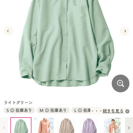
大きいサイズ
制服・スクールすべて
美容・健康・サプリメント
寝具・ベッド
制服・スクール
美容・健康通販すべて
家具・収納
キッチン・雑貨・日用品
バーゲン
大きいサイズ通販すべて
制服・学生服
カーテン・ラグ・ファブリック
大きいサイズ
制服・スクールすべて
美容・健康・サプリメント
寝具・ベッド
詳細検索
バーゲンセール
大きいサイズ レディース服
ジュニア・ティーンズ下着
バーゲン
大きいサイズ通販すべて
制服・学生服
カーテン・ラグ・ファブリック
商品カテゴリ一覧
シークレットセール
大きいサイズ レディース下着
詳細検索
バーゲンセール
大きいサイズ レディース服
ジュニア・ティーンズ下着
カタログ
大きいサイズ メンズ
商品カテゴリ一覧
シークレットセール
大きいサイズ レディース下着
カタログ・チラシからのご注文
カタログ
大きいサイズ 事務・制服
大きいサイズ メンズ
デジタルカタログ
カタログ・チラシからのご注文
ライトグリーン
大きいサイズ 事務・制服
S ◎ 在庫あり
M ◎ 在庫あり
L ◎ 在庫あり
続きを見る
カタログ無料プレゼント
デジタルカタログ
LL ◎ 在庫あり
3L ◎ 在庫あり
会員メニュー