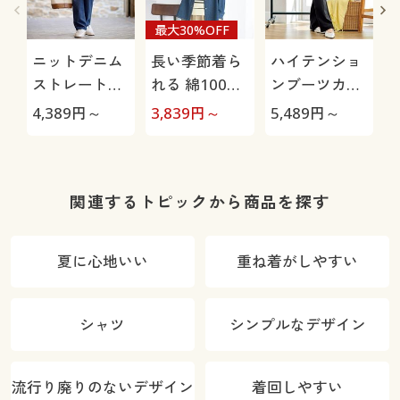
最大30%OFF
ニットデニム
長い季節着ら
ハイテンショ
ストレートパ
れる 綿100%
ンブーツカッ
ンツ(スマート
デニムシャツ
トパンツ(美脚
極
4,389
円～
3,839
円～
5,489
円～
1
ニットジーン
パンツ・全方
ズ)(全方向ス
向ストレッ
トレッチ・や
チ・日本製生
わらか・選べ
地使用・シワ
関連するトピックから商品を探す
る4レング
になりにく
ス・洗濯機
い・UVカッ
夏に心地いい
重ね着がしやすい
OK・1年中は
ト)
ける)
シャツ
シンプルなデザイン
流行り廃りのないデザイン
着回しやすい