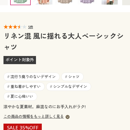
カタログ無料プレゼント
マイページ
会員メニュー
閲覧履歴
5件
マイページ
リネン混 風に揺れる大人ベーシックシ
お気に入り
ャツ
閲覧履歴
サポート
ポイント対象外
お気に入り
ご利用ガイド
サポート
流行り廃りのないデザイン
シャツ
#
#
よくある質問とお問い合わせ
重ね着がしやすい
シンプルなデザイン
#
#
ご利用ガイド
夏に心地いい
#
よくある質問とお問い合わせ
涼やかな夏素材。麻混なのにお手入れがラク!
この商品の情報をもっと詳しく見る
SALE 35%OFF