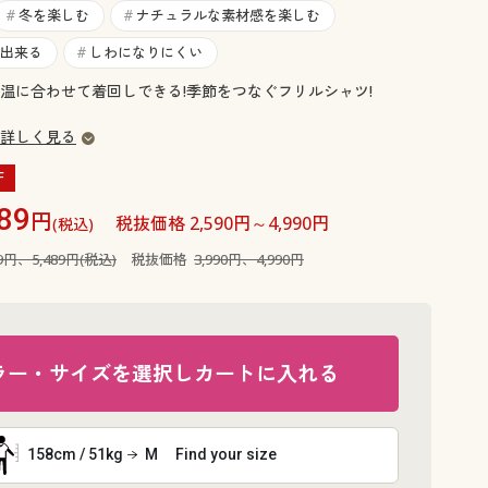
大きいサイズ 事務・制服
冬を楽しむ
ナチュラルな素材感を楽しむ
#
#
出来る
しわになりにくい
#
温に合わせて着回しできる!季節をつなぐフリルシャツ!
詳しく見る
F
89
円
税抜価格 2,590円～4,990円
(税込)
89円、5,489円(税込)
税抜価格
3,990円、4,990円
ラー・サイズを選択しカートに入れる
158cm / 51kg
M
Find your size
オフホワイ