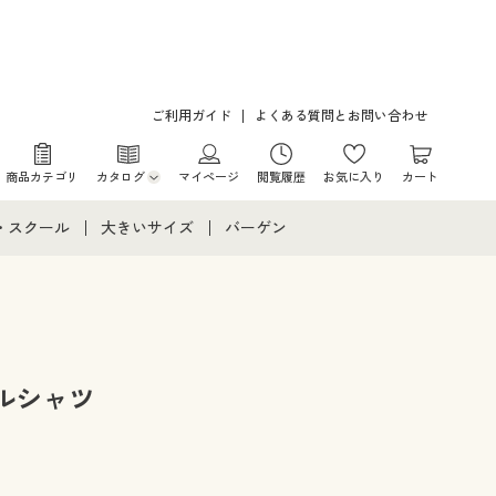
ご利用ガイド
よくある質問とお問い合わせ
商品カテゴリ
カタログ
マイページ
閲覧履歴
お気に入り
カート
カタログ・チラシからのご注文
・スクール
大きいサイズ
バーゲン
デジタルカタログ
て
・スクールすべて
大きいサイズ通販すべて
バーゲンセール
カタログ無料プレゼント
メント
・学生服
大きいサイズ レディース服
シークレットセール
ニア・ティーンズ下着
大きいサイズ レディース下着
ルシャツ
大きいサイズ メンズ