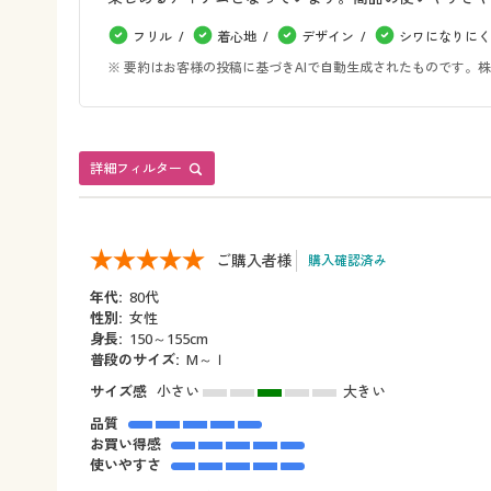
フリル
着心地
デザイン
シワになりにく
※ 要約はお客様の投稿に基づきAIで自動生成されたものです
詳細フィルター
ご購入者様
購入確認済み
年代:
80代
性別:
女性
身長:
150～155cm
普段のサイズ:
M～ｌ
サイズ感
小さい
大きい
品質
お買い得感
使いやすさ