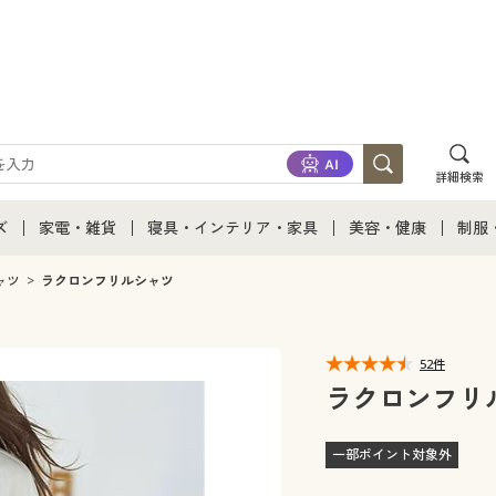
詳細検索
ズ
家電・雑貨
寝具・インテリア・家具
美容・健康
制服
て
ズ通販すべて
家電・雑貨すべて
寝具・インテリア・家具通販すべて
美容・健康通販すべ
制服
ャツ
ラクロンフリルシャツ
ズファッション
家電
家具・収納
美容・健康・サプリ
制服
52件
ズ下着
キッチン・雑貨・日用品
寝具・ベッド
ジュ
ラクロンフリ
着
カーテン・ラグ・ファブリック
一部ポイント対象外