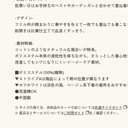
肌寒い日はお手持ちのベストやカーディガンと合わせて重ね着
-デザイン-
フリル衿が顔まわりに華やぎを与えて一枚でも重ねても着こな
前開きは比翼仕立てで品良くすっきり。
-素材特徴-
コットンのようなナチュラルな風合いが特長。
ポリエステル本来の速乾性を保ちながら、さらっとした着心地
洗濯してもシワになりにくいイージーケア素材。
■ポリエステル100%(織物)
▼ストライプAは商品によって柄の位置が異なります
▼オフホワイトは淡色の為、ベージュ系下着の着用をおすすめ
●洗濯機OK
●中国製
※ サイズの測り方、衣料品のヌード寸法については
共通サイズガイド
※ 返品などサービスについては
ご利用ガイド
をご確認ください。