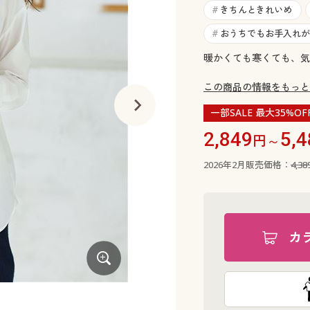
きちんときれいめ
#
おうちでもお手入れが
#
暖かくても寒くても、気
この商品の情報をもっと
一部SALE 最大35%OF
2,849
5,4
円～
2026年2月販売価格：
4,3
カ
ストライプA