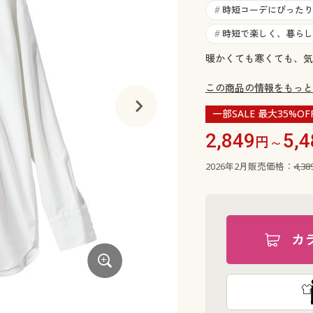
時短コーデにぴったり
#
時短で楽しく、暮らし
#
暖かくても寒くても、気
この商品の情報をもっと
一部SALE 最大35%OF
2,849
5,4
円～
2026年2月販売価格：
4,3
カ
ストライプA