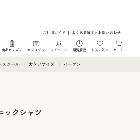
ご利用ガイド
よくある質問とお問い合わせ
商品カテゴリ
カタログ
マイページ
閲覧履歴
お気に入り
カート
カタログ・チラシからのご注文
・スクール
大きいサイズ
バーゲン
デジタルカタログ
て
・スクールすべて
大きいサイズ通販すべて
バーゲンセール
カタログ無料プレゼント
メント
・学生服
大きいサイズ レディース服
シークレットセール
ニア・ティーンズ下着
大きいサイズ レディース下着
ニックシャツ
大きいサイズ メンズ