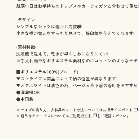
肌寒い日はお手持ちのトップスやカーディガンと合わせて重ね
-デザイン-
シンプルなシャツは着回し力抜群!
小さな襟が首元をすっきり見せて、好印象を与えてくれます!
-素材特徴-
洗濯機で洗えて、乾きが早くしわになりにくい!
お手入れ簡単なポリエステル素材なのにコットンのようなナチ
■ポリエステル100%(ブロード)
▼ストライプは商品によって柄の位置が異なります
▼オフホワイトは淡色の為、ベージュ系下着の着用をおすすめ
●洗濯機OK
●中国製
※ サイズの測り方、衣料品のヌード寸法については
共通サイズガイド
※ 返品などサービスについては
ご利用ガイド
をご確認ください。