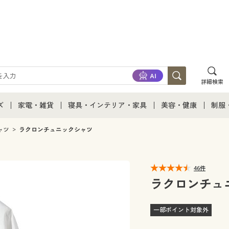
詳細検索
ズ
家電・雑貨
寝具・インテリア・家具
美容・健康
制服
て
ズ通販すべて
家電・雑貨すべて
寝具・インテリア・家具通販すべて
美容・健康通販すべ
制服
ャツ
ラクロンチュニックシャツ
ズファッション
家電
家具・収納
美容・健康・サプリ
制服
46件
ズ下着
キッチン・雑貨・日用品
寝具・ベッド
ジュ
ラクロンチュ
着
カーテン・ラグ・ファブリック
一部ポイント対象外