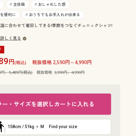
大きいサイズ 事務・制服
主役級
おしゃれした感
#
#
を便利に
おうちでもお手入れが出来る
#
温に合わせて着回しできる!季節をつなぐチュニックシャツ!
詳しく見る
F
89
円
税抜価格 2,590円～4,990円
(税込)
89円、5,489円(税込)
税抜価格
3,990円、4,990円
ラー・サイズを選択しカートに入れる
158cm / 51kg
M
Find your size
ストライプ