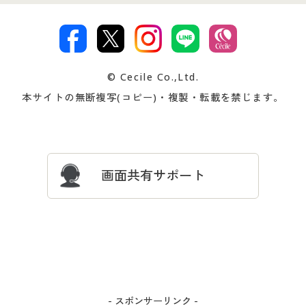
特定商取引法に基づく表示
古物営業法に基づく表示
カタログ・チラシからのご注
デジタルカタログ
ご注文は
お届けは
文
著作権・商標について
会社案内
交換・返品は
お支払は
カタログ無料プレゼント
特集一覧
© Cecile Co.,Ltd.
会員登録・お客様情報変更に
お客様番号・パスワードをお
本サイトの無断複写(コピー)・複製・転載を禁じます。
プレゼント＆キャンペーン
サイトマップ
ついて
忘れの場合
サイズガイド
よくある質問とお問い合わせ
画面共有サポート
- スポンサーリンク -