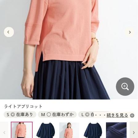
大きいサイズ
制服・スクールすべて
美容・健康・サプリメント
寝具・ベッド
制服・スクール
美容・健康通販すべて
家具・収納
キッチン・雑貨・日用品
バーゲン
大きいサイズ通販すべて
制服・学生服
カーテン・ラグ・ファブリック
大きいサイズ
制服・スクールすべて
美容・健康・サプリメント
寝具・ベッド
詳細検索
バーゲンセール
大きいサイズ レディース服
ジュニア・ティーンズ下着
バーゲン
大きいサイズ通販すべて
制服・学生服
カーテン・ラグ・ファブリック
商品カテゴリ一覧
シークレットセール
大きいサイズ レディース下着
詳細検索
バーゲンセール
大きいサイズ レディース服
ジュニア・ティーンズ下着
カタログ
大きいサイズ メンズ
商品カテゴリ一覧
シークレットセール
大きいサイズ レディース下着
カタログ・チラシからのご注文
カタログ
大きいサイズ 事務・制服
大きいサイズ メンズ
デジタルカタログ
カタログ・チラシからのご注文
ライトアプリコット
大きいサイズ 事務・制服
S ◎ 在庫あり
M ○ 在庫わずか
L ◎ 在庫あり
続きを見る
カタログ無料プレゼント
デジタルカタログ
LL × 完売
3L × 完売
会員メニュー