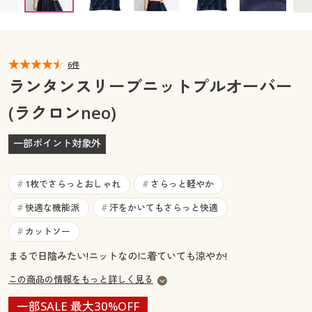
カタログ無料プレゼント
マイページ
会員メニュー
閲覧履歴
6件
マイページ
ランタンスリーブニットプルオーバー
お気に入り
(ラクロンneo)
閲覧履歴
サポート
一部ポイント対象外
お気に入り
ご利用ガイド
サポート
1枚でさらっとおしゃれ
さらっと軽やか
#
#
よくある質問とお問い合わせ
快適な機能派
汗をかいてもさらっと快適
#
#
ご利用ガイド
カットソー
#
よくある質問とお問い合わせ
まるで日陰みたい!ニットなのに着ていても涼やか!
この商品の情報をもっと詳しく見る
一部SALE 最大30%OFF