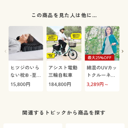
この商品を見た人は他に…
最大25%OFF
ヒツジのいら
アシスト電動
綿混のUVカッ
ない枕® -至
三輪自転車
トクルーネッ
極-
クカーディガ
15,800
円
184,800
円
3,289
円～
3
ン(洗濯機
OK・吸汗速
乾・UVカッ
1
ト)
関連するトピックから商品を探す