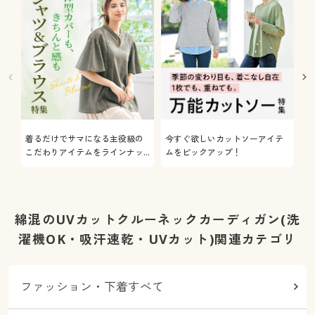
着るだけでサマになる主役級の
今すぐ欲しいカットソーアイテ
着
こだわりアイテムをラインナッ
ムをピックアップ！
日
プ
綿混のUVカットクルーネックカーディガン(洗
濯機OK・吸汗速乾・UVカット)関連カテゴリ
ファッション・下着すべて