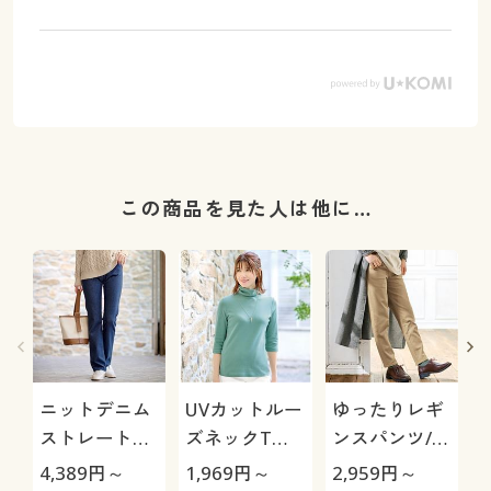
この商品を見た人は他に…
ニットデニム
UVカットルー
ゆったりレギ
ストレートパ
ズネックTシ
ンスパンツ/細
ンツ(スマート
ャツ(7分袖)
見えが叶うら
極
4,389
円～
1,969
円～
2,959
円～
1