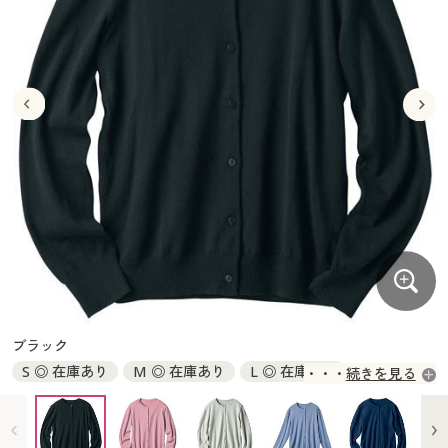
大きいサイズ
制服・スクールすべて
美容・健康・サプリメント
寝具・ベッド
制服・スクール
美容・健康通販すべて
家具・収納
キッチン・雑貨・日用品
バーゲン
大きいサイズ通販すべて
制服・学生服
カーテン・ラグ・ファブリック
大きいサイズ
制服・スクールすべて
美容・健康・サプリメント
寝具・ベッド
詳細検索
バーゲンセール
大きいサイズ レディース服
ジュニア・ティーンズ下着
バーゲン
大きいサイズ通販すべて
制服・学生服
カーテン・ラグ・ファブリック
商品カテゴリ一覧
シークレットセール
大きいサイズ レディース下着
詳細検索
バーゲンセール
大きいサイズ レディース服
ジュニア・ティーンズ下着
カタログ
大きいサイズ メンズ
商品カテゴリ一覧
シークレットセール
大きいサイズ レディース下着
カタログ・チラシからのご注文
カタログ
大きいサイズ 事務・制服
大きいサイズ メンズ
デジタルカタログ
カタログ・チラシからのご注文
ブラック
大きいサイズ 事務・制服
S ◎ 在庫あり
M ◎ 在庫あり
L ◎ 在庫あり
続きを見る
カタログ無料プレゼント
デジタルカタログ
LL ◎ 在庫あり
3L ◎ 在庫あり
会員メニュー