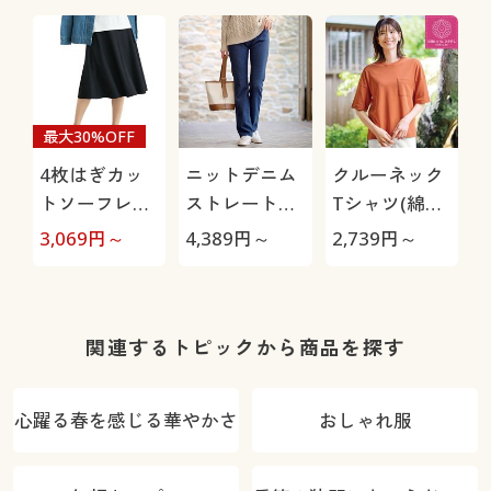
最大30%OFF
4枚はぎカッ
ニットデニム
クルーネック
トソーフレア
ストレートパ
Tシャツ(綿
スカート(ウエ
ンツ(スマート
100%・洗濯
3,069
円～
4,389
円～
2,739
円～
スト総ゴム・
ニットジーン
機OK)
選べる2レン
ズ)(全方向ス
グス・洗濯機
トレッチ・や
OK)
わらか・選べ
関連するトピックから商品を探す
る4レング
ス・洗濯機
心躍る春を感じる華やかさ
おしゃれ服
OK・1年中は
ける)