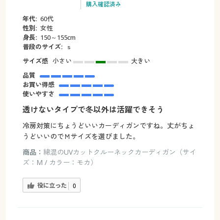
購入確認済み
年代:
60代
性別:
女性
身長:
150～155cm
普段のサイズ:
ｓ
サイズ感
小さい
大きい
品質
お買い得感
使いやすさ
透けないタイプで冬以外は活躍できそう
冷房対策にちょうどいいカーディガンですね。丈がちょ
うどいいのでＭサイズを選びました。
商品：
綿混のUVカットクルーネックカーディガン（サイ
ズ：M / カラー：モカ）
役に立った
0