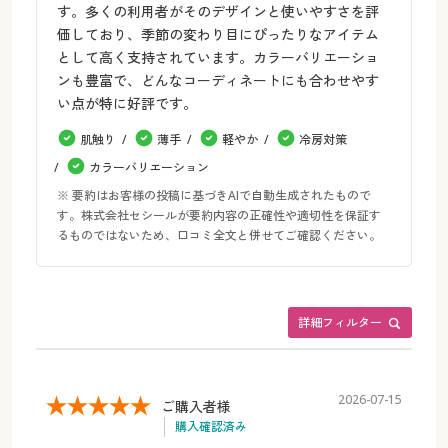
す。多くの利用者がそのデザインと使いやすさを評
価しており、季節の変わり目にぴったりなアイテム
として高く支持されています。カラーバリエーショ
ンも豊富で、どんなコーディネートにも合わせやす
い点が特に好評です。
肌触り
薄手
軽やか
冷房対策
カラーバリエーション
※ 要約はお客様の投稿に基づきAIで自動生成されたもので
す。株式会社セシールが要約内容の正確性や適切性を保証す
るものではないため、口コミ全文と併せてご確認ください。
詳細フィルター
2026-07-15
ご購入者様
購入確認済み