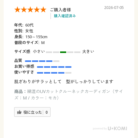
2026-07-05
ご購入者様
購入確認済み
年代:
60代
性別:
女性
身長:
150～155cm
普段のサイズ:
M
サイズ感
小さい
大きい
品質
お買い得感
使いやすさ
肌ざわりがサラッとして 型がしっかりしています
商品：
綿混のUVカットクルーネックカーディガン（サイ
ズ：M / カラー：モカ）
役に立った
0