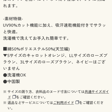
れます。
-素材特徴-
UV90%カット機能に加え、吸汗速乾機能付きでサラッ
と快適。
洗濯機で洗えてお手入れ簡単です。
■綿50%ポリエステル50%(天竺編)
▼Sサイズのキャロットオレンジ、LLサイズのローズブ
ラウン、3Lサイズのローズブラウン、ネイビーはござ
いません
●洗濯機OK
●中国製
※ サイズの測り方、衣料品のヌード寸法については
共通サイズガイ
ド
をご確認ください。
※ 返品などサービスについては
ご利用ガイド
をご確認くださ
い。