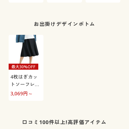
ニットジーン
(綿100%・UV
くちんテーパ
ズ)(全方向ス
カット・洗濯
ード(ストレッ
トレッチ・や
機OK)
チ・UVカッ
わらか・選べ
ト・速乾・洗
お出掛けデザインボトム
る4レング
濯機OK)
ス・洗濯機
OK・1年中は
ける)
最大30%OFF
4枚はぎカッ
トソーフレア
スカート(ウエ
3,069
円～
スト総ゴム・
選べる2レン
グス・洗濯機
OK)
口コミ100件以上!高評価アイテム