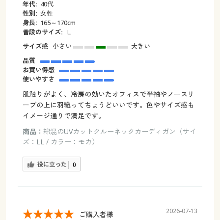
年代:
40代
性別:
女性
身長:
165～170cm
普段のサイズ:
Ｌ
サイズ感
小さい
大きい
品質
お買い得感
使いやすさ
肌触りがよく、冷房の効いたオフィスで半袖やノースリ
ーブの上に羽織ってちょうどいいです。色やサイズ感も
イメージ通りで満足です。
商品：
綿混のUVカットクルーネックカーディガン（サイ
ズ：LL / カラー：モカ）
役に立った
0
2026-07-13
ご購入者様