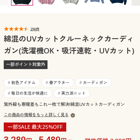
カタログ無料プレゼント
マイページ
会員メニュー
閲覧履歴
296件
マイページ
綿混のUVカットクルーネックカーディ
お気に入り
ガン(洗濯機OK・吸汗速乾・UVカット)
閲覧履歴
サポート
一部ポイント対象外
お気に入り
ご利用ガイド
サポート
秋色アイテム
春アウター
カーディガン
#
#
#
よくある質問とお問い合わせ
毎日の生活が快適に
実力派ニット
#
#
ご利用ガイド
紫外線も寒暖差もこれ一枚で解決!綿混UVカットカーディガン
よくある質問とお問い合わせ
この商品の情報をもっと詳しく見る
一部SALE 最大25%OFF
3,289
5,489