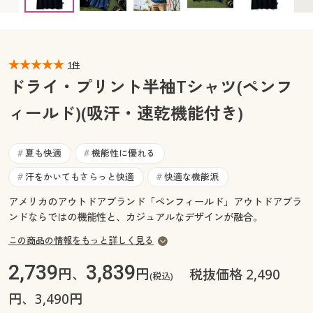
カタログ無料プレゼント
マイページ
会員メニュー
閲覧履歴
1件
マイページ
ドライ・プリント半袖Tシャツ(ペンフ
お気に入り
ィールド)(吸汗・速乾機能付き)
閲覧履歴
サポート
お気に入り
夏も快適
機能性に優れる
#
#
ご利用ガイド
汗をかいてもさらっと快適
快適な機能派
#
#
サポート
アメリカのアウトドアブランド「ペンフィールド」アウトドアブラ
よくある質問とお問い合わせ
ご利用ガイド
ンドならではの機能性と、カジュアルなデザインが融合。
この商品の情報をもっと詳しく見る
よくある質問とお問い合わせ
2,739
3,839
円、
円
税抜価格 2,490
(税込)
円、3,490円