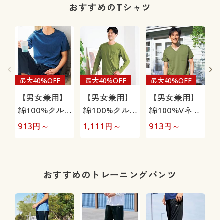
おすすめのTシャツ
最大40%OFF
最大40%OFF
最大40%OFF
【男女兼用】
【男女兼用】
【男女兼用】
綿100%クル
綿100%クル
綿100%Vネッ
ーネックTシ
ーネックTシ
クTシャツ(半
913
円～
1,111
円～
913
円～
1
ャツ(半袖)
ャツ(長袖)
袖)
おすすめのトレーニングパンツ