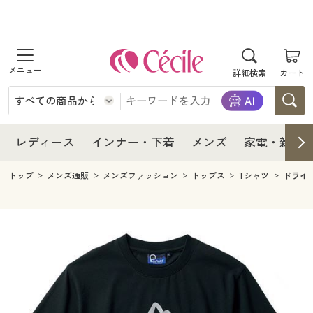
商品を探す
レディース
商品を探す
詳細検索
カート
インナー・下着
レディース通販すべて
レディース
メンズ
インナー・下着通販すべて
レディースファッション
インナー・下着
レディース通販すべて
レディース
インナー・下着
メンズ
家電・雑貨
家電・雑貨
メンズ通販すべて
女性下着
女性下着
メンズ
インナー・下着通販すべて
レディースファッション
トップ
メンズ通販
メンズファッション
トップス
Tシャツ
ドライ
寝具・インテリア・家具
家電・雑貨すべて
メンズファッション
メンズ下着
家電・雑貨
メンズ通販すべて
女性下着
女性下着
美容・健康
寝具・インテリア・家具通販すべて
家電
メンズ下着
ジュニア・ティーンズ下着
寝具・インテリア・家具
家電・雑貨すべて
メンズファッション
メンズ下着
制服・スクール
美容・健康通販すべて
家具・収納
キッチン・雑貨・日用品
美容・健康
寝具・インテリア・家具通販すべて
家電
メンズ下着
ジュニア・ティーンズ下着