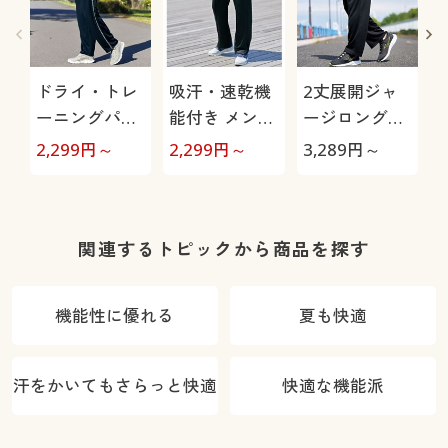
ドライ・トレ
吸汗・速乾機
2丈展開ジャ
ーニングパン
能付き メンズ
ージロングパ
ツ(フィラ)股
スポーツ前開
ンツ(フィラ)
2,299
円～
2,299
円～
3,289
円～
2
下6丈展開(吸
きジャージパ
(吸汗・速乾・
汗・速乾機能
ンツ(フィラ)
UVカット機能
付き)
付き)
き
関連するトピックから商品を探す
機能性に優れる
夏も快適
汗をかいてもさらっと快適
快適な機能派