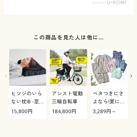
この商品を見た人は他に…
ヒツジのいら
アシスト電動
ベタつきにさ
ない枕® -至
三輪自転車
よなら!夏に心
極-
地いい爽やか
15,800
円
184,800
円
3,289
円～
2
前開きサッカ
ーパジャマ(綿
100%)(半袖)