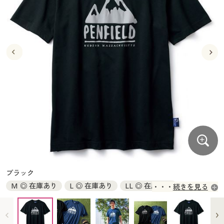
大きいサイズ
制服・スクールすべて
美容・健康・サプリメント
寝具・ベッド
制服・スクール
美容・健康通販すべて
家具・収納
キッチン・雑貨・日用品
バーゲン
大きいサイズ通販すべて
制服・学生服
カーテン・ラグ・ファブリック
大きいサイズ
制服・スクールすべて
美容・健康・サプリメント
寝具・ベッド
詳細検索
バーゲンセール
大きいサイズ レディース服
ジュニア・ティーンズ下着
バーゲン
大きいサイズ通販すべて
制服・学生服
カーテン・ラグ・ファブリック
商品カテゴリ一覧
シークレットセール
大きいサイズ レディース下着
詳細検索
バーゲンセール
大きいサイズ レディース服
ジュニア・ティーンズ下着
カタログ
大きいサイズ メンズ
商品カテゴリ一覧
シークレットセール
大きいサイズ レディース下着
カタログ・チラシからのご注文
カタログ
大きいサイズ 事務・制服
大きいサイズ メンズ
デジタルカタログ
カタログ・チラシからのご注文
ブラック
大きいサイズ 事務・制服
M ◎ 在庫あり
L ◎ 在庫あり
LL ◎ 在庫あり
続きを見る
カタログ無料プレゼント
デジタルカタログ
3L ◎ 在庫あり
5L ◎ 在庫あり
会員メニュー