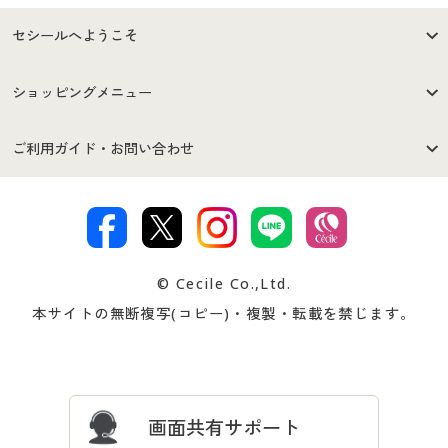
セシールへようこそ
はじめての方へ
ご利用環境について
ショッピングメニュー
セシールご利用規約
プライバシーポリシー
商品カテゴリ
バーゲンセール
ご利用ガイド・お問い合わせ
特定商取引法に基づく表示
古物営業法に基づく表示
カタログ・チラシからのご注
デジタルカタログ
ご注文は
お届けは
文
著作権・商標について
会社案内
交換・返品は
お支払は
カタログ無料プレゼント
特集一覧
© Cecile Co.,Ltd.
会員登録・お客様情報変更に
お客様番号・パスワードをお
本サイトの無断複写(コピー)・複製・転載を禁じます。
プレゼント＆キャンペーン
サイトマップ
ついて
忘れの場合
サイズガイド
よくある質問とお問い合わせ
画面共有サポート