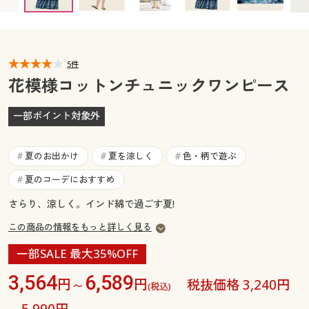
カタログ無料プレゼント
マイページ
会員メニュー
閲覧履歴
5件
マイページ
花模様コットンチュニックワンピース
お気に入り
閲覧履歴
一部ポイント対象外
サポート
お気に入り
夏のお出かけ
夏を涼しく
色・柄で遊ぶ
#
#
#
ご利用ガイド
サポート
夏のコーデにおすすめ
#
さらり、涼しく。インド綿で過ごす夏!
よくある質問とお問い合わせ
ご利用ガイド
この商品の情報をもっと詳しく見る
よくある質問とお問い合わせ
一部SALE 最大35%OFF
3,564
6,589
円～
円
税抜価格 3,240円
(税込)
～5,990円