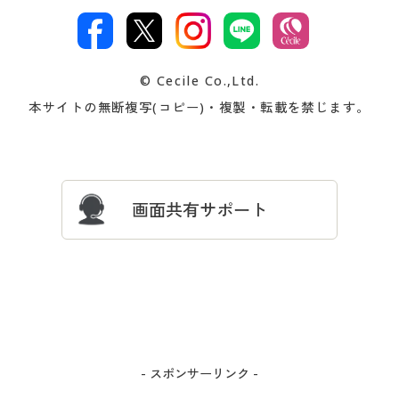
カタログ・チラシからのご注
デジタルカタログ
ご注文は
お届けは
文
著作権・商標について
会社案内
交換・返品は
お支払は
カタログ無料プレゼント
特集一覧
© Cecile Co.,Ltd.
会員登録・お客様情報変更に
お客様番号・パスワードをお
本サイトの無断複写(コピー)・複製・転載を禁じます。
プレゼント＆キャンペーン
サイトマップ
ついて
忘れの場合
サイズガイド
よくある質問とお問い合わせ
画面共有サポート
- スポンサーリンク -