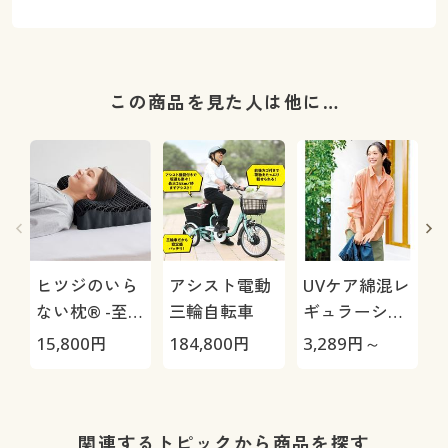
この商品を見た人は他に…
ヒツジのいら
アシスト電動
UVケア綿混レ
ない枕® -至
三輪自転車
ギュラーシャ
極-
ツ(UVカッ
15,800
円
184,800
円
3,289
円～
3
ト・洗濯機
OK・洗濯後シ
ワになりにく
1
い)
関連するトピックから商品を探す