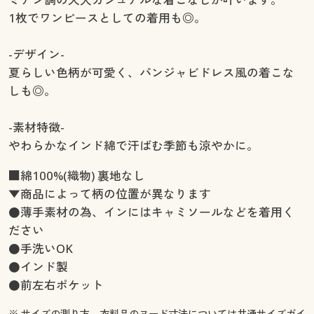
1枚でワンピースとしての着用も◎。
-デザイン-
夏らしい色柄が可愛く、パンジャビドレス風の着こな
しも◎。
-素材特徴-
やわらかなインド綿で汗ばむ季節も涼やかに。
■綿100%(織物) 裏地なし
▼商品によって柄の位置が異なります
●薄手素材の為、インにはキャミソールなどを着用く
ださい
●手洗いOK
●インド製
●前左右ポケット
※ サイズの測り方、衣料品のヌード寸法については
共通サイズガイ