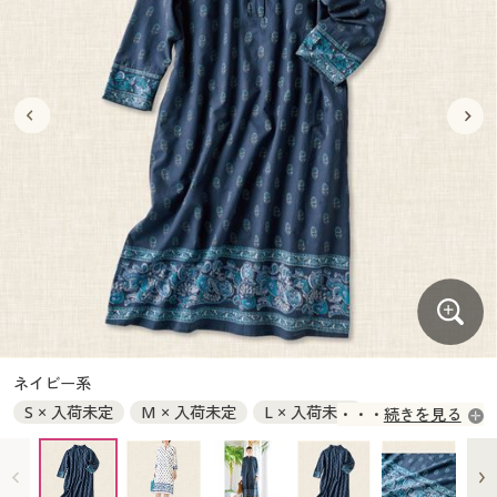
大きいサイズ
制服・スクールすべて
美容・健康・サプリメント
寝具・ベッド
制服・スクール
美容・健康通販すべて
家具・収納
キッチン・雑貨・日用品
バーゲン
大きいサイズ通販すべて
制服・学生服
カーテン・ラグ・ファブリック
大きいサイズ
制服・スクールすべて
美容・健康・サプリメント
寝具・ベッド
詳細検索
バーゲンセール
大きいサイズ レディース服
ジュニア・ティーンズ下着
バーゲン
大きいサイズ通販すべて
制服・学生服
カーテン・ラグ・ファブリック
商品カテゴリ一覧
シークレットセール
大きいサイズ レディース下着
詳細検索
バーゲンセール
大きいサイズ レディース服
ジュニア・ティーンズ下着
カタログ
大きいサイズ メンズ
商品カテゴリ一覧
シークレットセール
大きいサイズ レディース下着
カタログ・チラシからのご注文
カタログ
大きいサイズ 事務・制服
大きいサイズ メンズ
デジタルカタログ
カタログ・チラシからのご注文
ネイビー系
大きいサイズ 事務・制服
S × 入荷未定
M × 入荷未定
L × 入荷未定
続きを見る
カタログ無料プレゼント
デジタルカタログ
LL × 入荷未定
3L × 入荷未定
会員メニュー