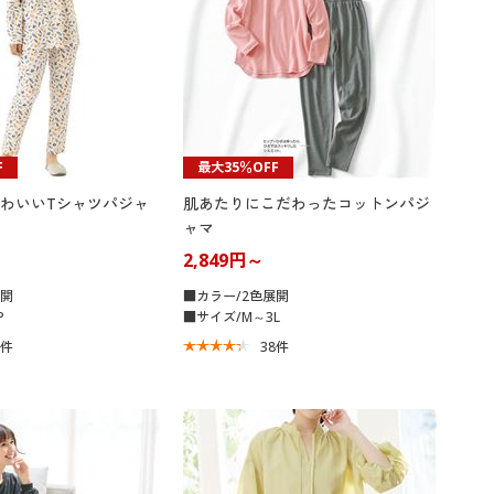
F
最大35％OFF
わいいTシャツパジャ
肌あたりにこだわったコットンパジ
ャマ
2,849円～
展開
■カラー/2色展開
P
■サイズ/M～3L
2
件
38
件