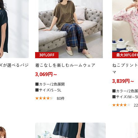
30％OFF
最大30％OF
ズが選べるパジ
着こなしを楽しむルームウェア
ねこプリント
マ
3,069円～
3,839円～
■カラー/2色展開
■サイズ/S～5L
■カラー/2色
■サイズ/M～5
80
件
2