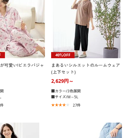
F
40％OFF
が可愛い!ビエラパジャ
まあるいシルエットのルームウェア
(上下セット)
2,629円～
展開
■カラー/3色展開
L
■サイズ/M～5L
2
件
27
件