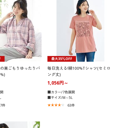
大きいサイズ 事務・制服
F
最大35％OFF
の巣ごもりゆったりパ
毎日洗える!綿100%Tシャツ(セミロ
%)
ング丈)
1,056円～
展開
■カラー/7色展開
L
■サイズ/M～5L
67
件
63
件