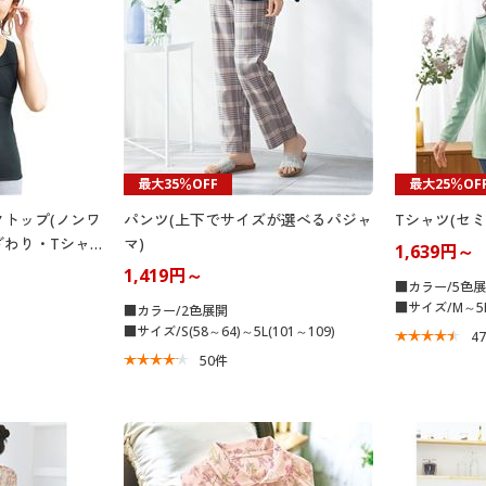
最大35％OFF
最大25％OF
トップ(ノンワ
パンツ(上下でサイズが選べるパジャ
Tシャツ(セミ
ざわり・Tシャ
マ)
1,639円～
1,419円～
■カラー/5色
■サイズ/M～5
■カラー/2色展開
■サイズ/S(58～64)～5L(101～109)
4
50
件