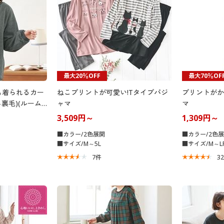
最大20％OFF
最大70％OF
も着られるカー
ねこプリントが可愛い!Tタイプパジ
プリントがか
ニ裏毛)(ルーム
ャマ
マ
3,509円～
1,309円～
■カラー/2色展開
■カラー/2色
■サイズ/M～5L
■サイズ/M～L
7
件
3