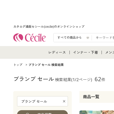
カタログ通販セシール(cecile)のオンラインショップ
レディース
インナー・下着
メン
レディース通販すべて
インナー・下着通販すべ
メン
トップ
プランプ セール 検索結果
レディースファッション
女性下着
メン
プランプ セール
62
検索結果
(1/2ページ)
件
女性下着
メンズ下着
メン
商品一覧
ジュニア・ティーンズ下