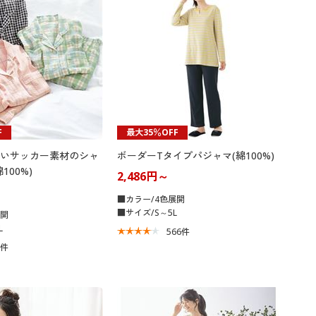
F
最大35％OFF
いサッカー素材のシャ
ボーダーTタイプパジャマ(綿100%)
100%)
2,486円～
■カラー/4色展開
■サイズ/S～5L
展開
L
566
件
3
件