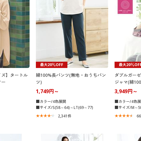
最大20％OFF
最大20％OF
イズ】タートル
綿100%長パンツ(無地・おうちパン
ダブルガーゼ
ソー
ツ)
ジャマ(綿100
1,749円～
3,949円～
■カラー/4色展開
■カラー/4色
■サイズ/S(58～64)～LT(69～77)
■サイズ/M～5
2,341
件
6