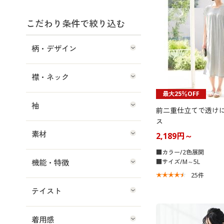
こだわり条件で絞り込む
柄・デザイン
襟・ネック
最大25％OFF
袖
前二重仕立てで透け
ス
素材
2,189円～
■カラー/2色展開
機能・特徴
■サイズ/M～5L
25
件
テイスト
着用感