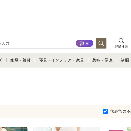
詳細検索
ズ
家電・雑貨
寝具・インテリア・家具
美容・健康
制服
て
ズ通販すべて
家電・雑貨すべて
寝具・インテリア・家具通販すべて
美容・健康通販すべ
制服
ズファッション
家電
家具・収納
美容・健康・サプリ
制服
ズ下着
キッチン・雑貨・日用品
寝具・ベッド
ジュ
代表色のみ
着
カーテン・ラグ・ファブリック