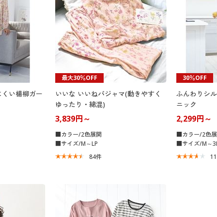
最大30％OFF
30％OFF
にくい楊柳ガー
いいな いいねパジャマ(動きやすく
ふんわりシル
ゆったり・綿混)
ニック
3,839円～
2,299円～
■カラー/2色展開
■カラー/2色
■サイズ/M～LP
■サイズ/M～3
84
件
1