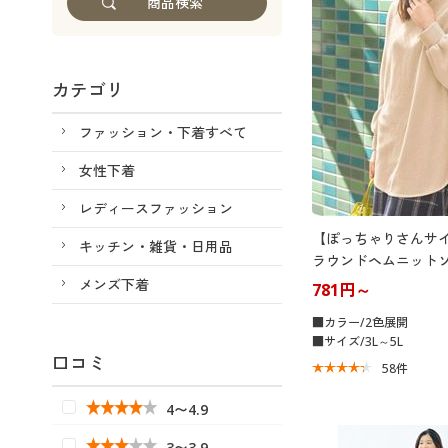
カテゴリ
ファッション・下着すべて
女性下着
レディースファッション
【ぽっちゃりさんサ
キッチン・雑貨・日用品
ラウンドヘムニット
メンズ下着
781円～
■カラー/2色展開
■サイズ/3L～5L
口コミ
58
件
4〜4.9
3〜3.9