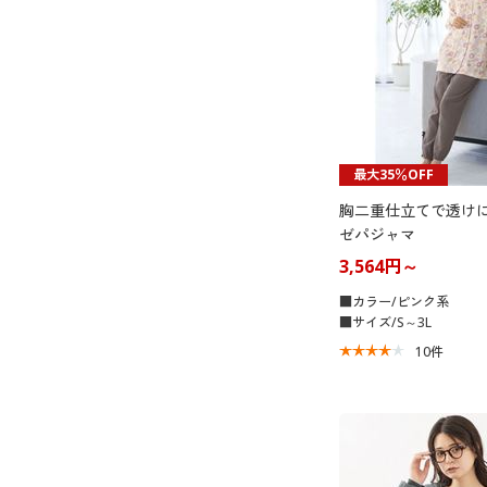
最大35％OFF
胸二重仕立てで透け
ゼパジャマ
3,564円～
■カラー/ピンク系
■サイズ/S～3L
10
件