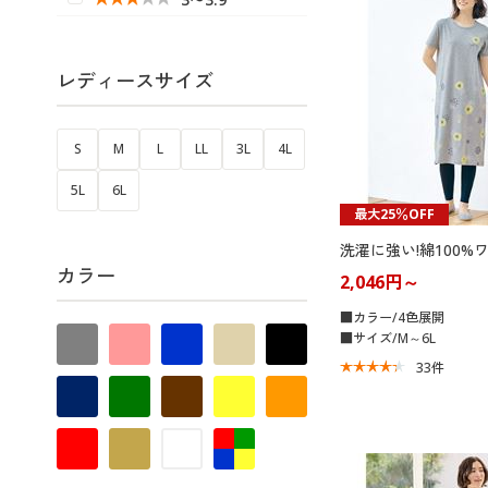
レディースサイズ
S
M
L
LL
3L
4L
5L
6L
最大25％OFF
洗濯に強い!綿100%
カラー
2,046円～
■カラー/4色展開
■サイズ/M～6L
33
件