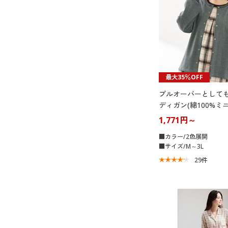
最大35％OFF
プルオーバーとして
ディガン(綿100%ミ
ウェア)
1,771円～
■カラー/2色展開
■サイズ/M～3L
29
件