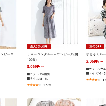
最大20％OFF
30％OFF
ワンピース
サマーロングルームワンピース(綿
ゆるらくルー
100%)
3,069円～
3,069円～
■カラー/2色
■サイズ/M～5
■カラー/4色展開
■サイズ/M～5L
1
377
件