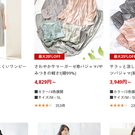
最大20％OFF
最大25％OF
にくいワンピー
さわやかサマーガーゼ®パジャマ/や
サラッと涼し
みつきの軽さ!(綿99%)
ツパジャマ(綿
4,829円～
3,949円～
■カラー/4色展開
■カラー/3色
■サイズ/M～5L
■サイズ/M～5
353
件
2