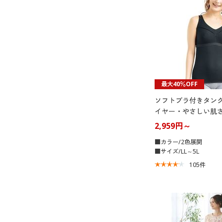
最大40％OFF
ソフトブラ付きタンク
イヤー・やさしい肌
ツみたいなブラ®)
2,959円～
■カラー/2色展開
■サイズ/LL～5L
105
件