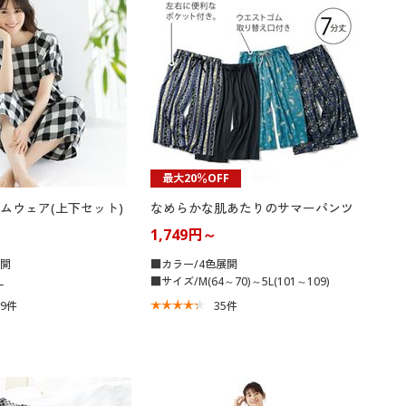
最大20％OFF
ムウェア(上下セット)
なめらかな肌あたりのサマーパンツ
1,749円～
展開
■カラー/4色展開
L
■サイズ/M(64～70)～5L(101～109)
79
件
35
件