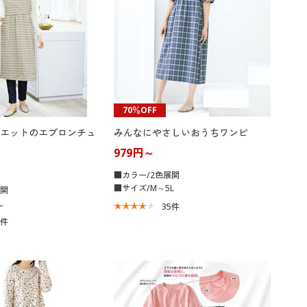
70％OFF
エットのエプロンチュ
みんなにやさしいおうちワンピ
979円～
■カラー/2色展開
■サイズ/M～5L
展開
L
35
件
1
件