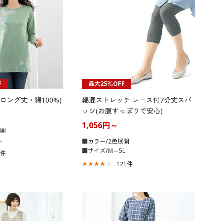
F
最大25％OFF
ロング丈・綿100%)
綿混ストレッチ レース付7分丈スパ
ッツ(お腹すっぽりで安心)
1,056円～
展開
L
■カラー/2色展開
■サイズ/M～5L
7
件
121
件