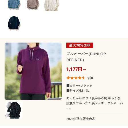
最大70％OFF
プルオーバー(DUNLOP
REFINED)
1,177円～
7
件
■カラー/ブラック
■サイズ/M～3L
あったかいには「裏がある!なめらかな
肌触りであったか裏シャギープルオーバ
ー。
2025年秋冬販売商品