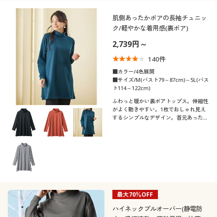
肌側あったかボアの長袖チュニッ
ク/軽やかな着用感(裏ボア)
2,739円～
140
件
■カラー/4色展開
■サイズ/M(バスト79～87cm)～5L(バス
ト114～122cm)
ふわっと暖かい裏ボアトップス。伸縮性
がよく動きやすい。1枚でおしゃれ見え
するシンプルなデザイン。首元あったか
ハイネック&おしりまで包む、ゆったり
Aラインのチュニック長袖
最大70％OFF
ハイネックプルオーバー(静電防