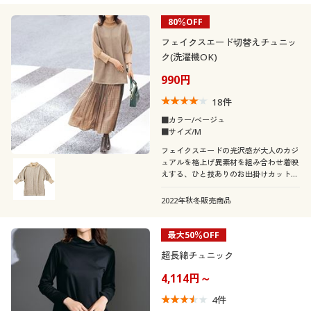
80％OFF
フェイクスエード切替えチュニッ
ク(洗濯機OK)
990円
18
件
■カラー/ベージュ
■サイズ/M
フェイクスエードの光沢感が大人のカジ
ュアルを格上げ異素材を組み合わせ着映
えする、ひと技ありのお出掛けカットソ
ー。前身切替とゆったり袖で体型カバー
も!
2022年秋冬販売商品
最大50％OFF
超長綿チュニック
4,114円～
4
件