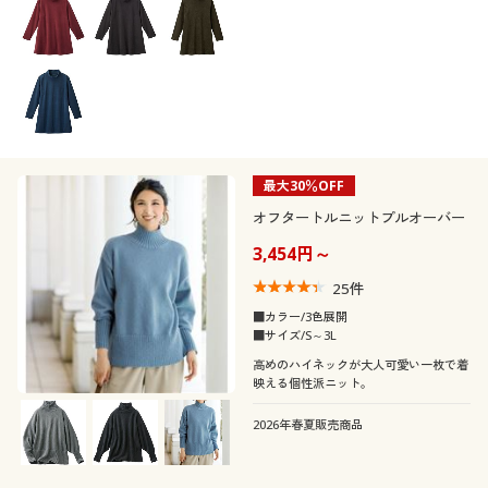
ノルディック柄
ビジュー
テイスト
スポーツ
フォーマル
フリース
シルク
ストレッチ
吸汗速乾
着用感
カジュアル
ベーシック
刺繍
旅行
パーティー
レース
ガーゼ
抗菌防臭
冷感・涼感
年代
レギュラー
ゆったり
エレガント
フェミニン
スエード
シフォン
シーズン
20代
30代
最大30％OFF
シック
ナチュラル
オフタートルニットプルオーバー
価格
冬
秋
～
円
絞込
ツイード
リネン・麻
40代
50代
3,454円～
25
件
春
夏
60代
■カラー/3色展開
閉じる
■サイズ/S～3L
高めのハイネックが大人可愛い一枚で着
映える個性派ニット。
2026年春夏販売商品