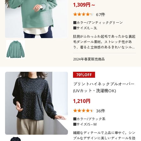
1,309円～
67
件
■カラー/アンティックグリーン
■サイズ/L～3L
肌側がふわっふわ起毛であったかな裏起
毛ダンボール素材。ストレッチ性があ
り、着ると立体感のあるきれいなシルエ
ット。
2024年春夏販売商品
70％OFF
プリントハイネックプルオーバー
(UVカット・洗濯機OK)
1,210円
36
件
■カラー/ブラック系
■サイズ/S～M
繊細なディテールで上品に華やぐ。シン
プルなデザインに美しいディテールを効