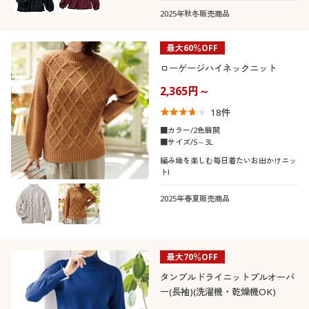
2025年秋冬販売商品
最大60％OFF
ローゲージハイネックニット
2,365円～
18
件
■カラー/2色展開
■サイズ/S～3L
編み地を楽しむ毎日着たいお出かけニッ
ト!
2025年春夏販売商品
最大70％OFF
タンブルドライニットプルオーバ
ー(長袖)(洗濯機・乾燥機OK)