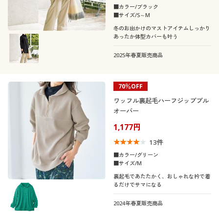
■カラー/ブラック
■サイズ/S～M
冬のお出かけのマストアイテムしっかり
あったか体型カバーも叶う
2025年春夏販売商品
70％OFF
ワッフル裏起毛ハーフジッププル
オーバー
1,177円
13
件
■カラー/グリーン
■サイズ/M
裏起毛であたたかく、おしゃれな衿で着
るだけでサマになる
2024年春夏販売商品