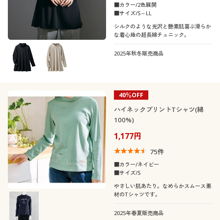
■カラー/2色展開
■サイズ/S～LL
シルクのような光沢と艶素肌喜ぶ滑らか
な着心地の超長綿チュニック。
2025年秋冬販売商品
40％OFF
ハイネックプリントTシャツ(綿
100%)
1,177円
75
件
■カラー/ネイビー
■サイズ/S
やさしい肌あたり。なめらかスムース素
材のTシャツです。
2025年春夏販売商品