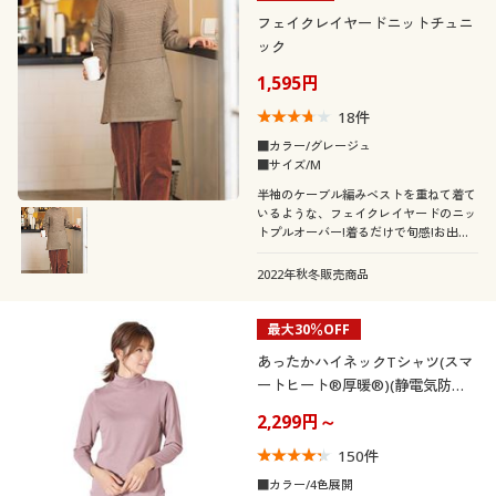
フェイクレイヤードニットチュニ
ック
1,595円
18
件
■カラー/グレージュ
■サイズ/M
半袖のケーブル編みベストを重ねて着て
いるような、フェイクレイヤードのニッ
トプルオーバー!着るだけで旬感!お出掛
け前に悩まない!で時短を叶えてくれま
す!
2022年秋冬販売商品
最大30％OFF
あったかハイネックTシャツ(スマ
ートヒート®厚暖®)(静電気防
止・吸湿発熱・吸汗速乾)
2,299円～
150
件
■カラー/4色展開