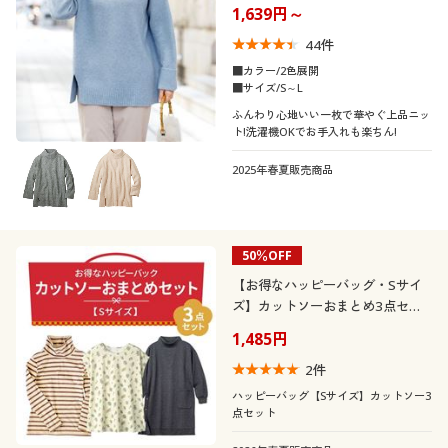
1,639円～
44
件
■カラー/2色展開
■サイズ/S～L
ふんわり心地いい一枚で華やぐ上品ニッ
ト!洗濯機OKでお手入れも楽ちん!
2025年春夏販売商品
50％OFF
【お得なハッピーバッグ・Sサイ
ズ】カットソーおまとめ3点セッ
ト
1,485円
2
件
ハッピーバッグ【Sサイズ】カットソー3
点セット