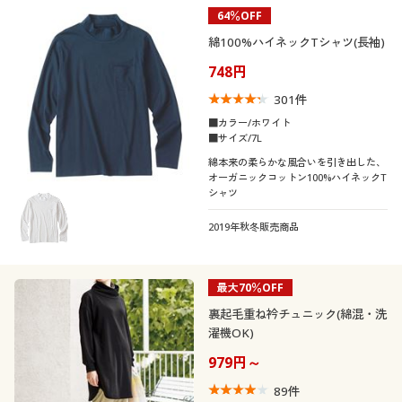
64％OFF
綿100%ハイネックTシャツ(長袖)
748円
301
件
■カラー/ホワイト
■サイズ/7L
綿本来の柔らかな風合いを引き出した、
オーガニックコットン100%ハイネックT
シャツ
2019年秋冬販売商品
最大70％OFF
裏起毛重ね衿チュニック(綿混・洗
濯機OK)
979円～
89
件