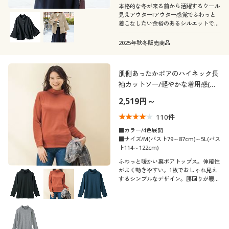
本格的な冬が来る前から活躍するウール
見えアウター!アウター感覚でふわっと
着こなしたい余裕のあるシルエットで
す。
2025年秋冬販売商品
肌側あったかボアのハイネック長
袖カットソー/軽やかな着用感(裏
ボア)
2,519円～
110
件
■カラー/4色展開
■サイズ/M(バスト79～87cm)～5L(バス
ト114～122cm)
ふわっと暖かい裏ボアトップス。伸縮性
がよく動きやすい。1枚でおしゃれ見え
するシンプルなデザイン。腰回りが暖か
いハイネックの長袖タイプで、重ね着に
も便利。