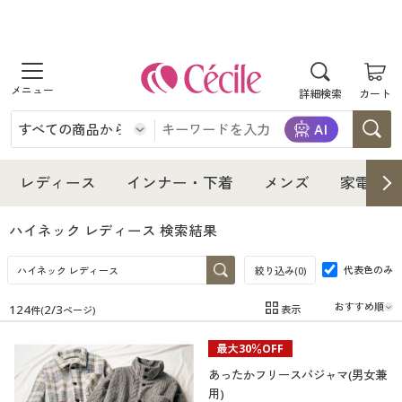
商品を探す
詳細検索
カート
レディース
インナー・下着
レディース通販すべて
レディース
インナー・下着
メンズ
家電・雑
メンズ
インナー・下着通販すべて
レディースファッション
ハイネック レディース
検索結果
家電・雑貨
代表色のみ
メンズ通販すべて
女性下着
絞り込み(
0
)
女性下着
124
2
/
3
表示
件(
ページ)
寝具・インテリア・家具
家電・雑貨すべて
メンズファッション
メンズ下着
在庫
在庫のある商品のみ表示
最大30％OFF
カテゴリ
美容・健康
寝具・インテリア・家具通販すべて
家電
メンズ下着
ジュニア・ティーンズ下着
あったかフリースパジャマ(男女兼
用)