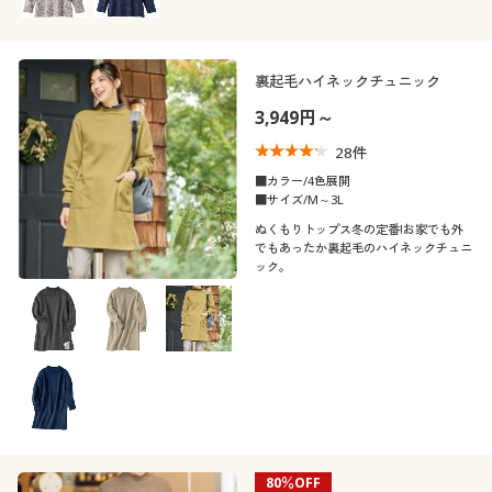
裏起毛ハイネックチュニック
3,949円～
28
件
■カラー/4色展開
■サイズ/M～3L
ぬくもりトップス冬の定番!お家でも外
でもあったか裏起毛のハイネックチュニ
ック。
80％OFF