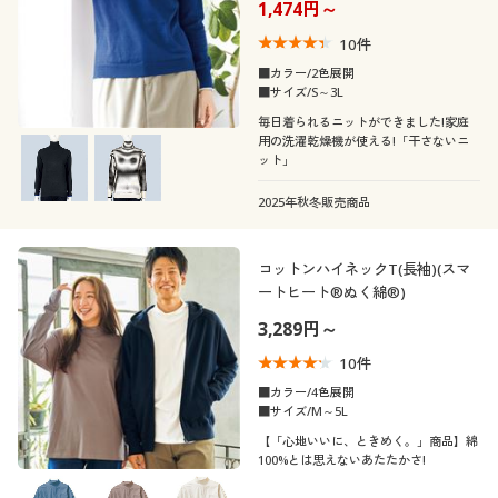
1,474円～
10
件
■カラー/2色展開
■サイズ/S～3L
毎日着られるニットができました!家庭
用の洗濯乾燥機が使える!「干さないニ
ット」
2025年秋冬販売商品
コットンハイネックT(長袖)(スマ
ートヒート®ぬく綿®)
3,289円～
10
件
■カラー/4色展開
■サイズ/M～5L
【「心地いいに、ときめく。」商品】綿
100%とは思えないあたたかさ!