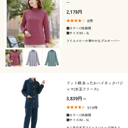
ー
2,178円
8
件
■カラー/3色展開
■サイズ/M～3L
フリルメローが華やかなプルオーバー
ドット柄 あったかハイネックパジ
ャマ(水玉フリース)
3,839円～
919
件
■カラー/3色展開
■サイズ/M～5L
大人気の水玉フリースシリーズ!衿もと