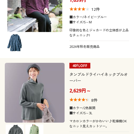
12
件
■カラー/ネイビーブルー
■サイズ/S～M
印象的な色とジャカードの立体感が上品
なチュニック!
2024年秋冬販売商品
40％OFF
タンブルドライハイネックプルオ
ーバー
2,629円～
8
件
■カラー/2色展開
■サイズ/S～3L
マカロンカラーがかわいい♪乾燥機OK
なニット見えカットソー。