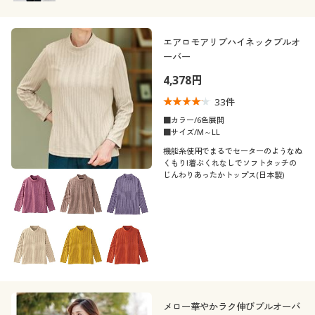
エアロモアリブハイネックプルオ
ーバー
4,378円
33
件
■カラー/6色展開
■サイズ/M～LL
機能糸使用でまるでセーターのようなぬ
くもり!着ぶくれなしでソフトタッチの
じんわりあったかトップス(日本製)
メロー華やかラク伸びプルオーバ