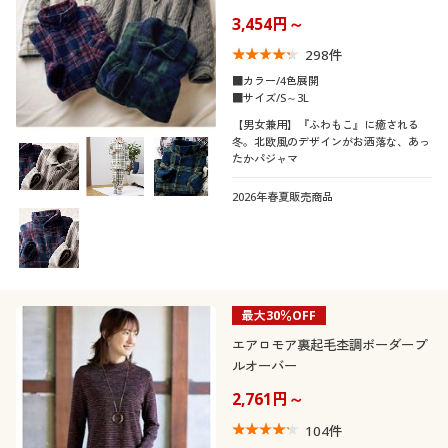
口コミ
制服・スクール
美容・健康通販すべて
家具・収納
3,454円～
キッチン・雑貨・日用品
(5)
298
件
(4〜4.9)
大きいサイズ
制服・スクールすべて
美容・健康・サプリメント
寝具・ベッド
■カラー/4色展開
■サイズ/S～3L
(3〜3.9)
【男女兼用】『ふわもこ』に癒される
バーゲン
大きいサイズ通販すべて
制服・学生服
カーテン・ラグ・ファブリック
冬。北欧風のデザインがお洒落な、あっ
(2〜2.9)
たかパジャマ
詳細検索
バーゲンセール
大きいサイズ レディース服
ジュニア・ティーンズ下着
レディースサ
2026年春夏販売商品
S
M
L
LL
3L
4L
イズ
商品カテゴリ一覧
シークレットセール
大きいサイズ レディース下着
5L
6L
7L
カタログ
大きいサイズ メンズ
メンズサイズ
最大30％OFF
S
M
L
LL
3L
4L
カタログ・チラシからのご注文
エアロモア裏起毛杢調ボーダープ
大きいサイズ 事務・制服
ルオーバー
5L
6L
7L
デジタルカタログ
2,761円～
104
件
カラー