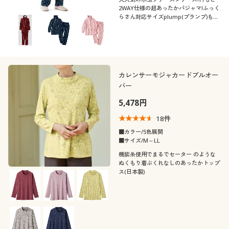
2WAY仕様の超あったかパジャマ!ふっく
らさん対応サイズplump(プランプ)もあ
ります。
カレンサーモジャカードプルオー
バー
5,478円
18
件
■カラー/5色展開
■サイズ/M～LL
機能糸使用でまるでセーター のような
ぬくもり着ぶくれなしのあったかトップ
ス(日本製)