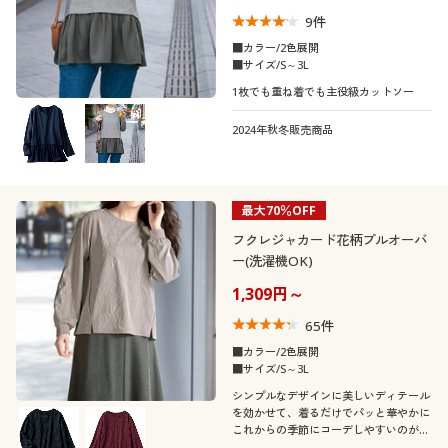
9
件
■カラー/2色展開
■サイズ/S～3L
1枚でも重ね着でも主役級カットソー
2024年秋冬販売商品
最大70％OFF
フクレジャカード花柄プルオーバ
ー(洗濯機OK)
1,309円～
65
件
■カラー/2色展開
■サイズ/S～3L
シンプルなデザインに美しいディテール
を効かせて、着るだけでパッと華やかに
これからの季節にコーデしやすいのが魅
力です