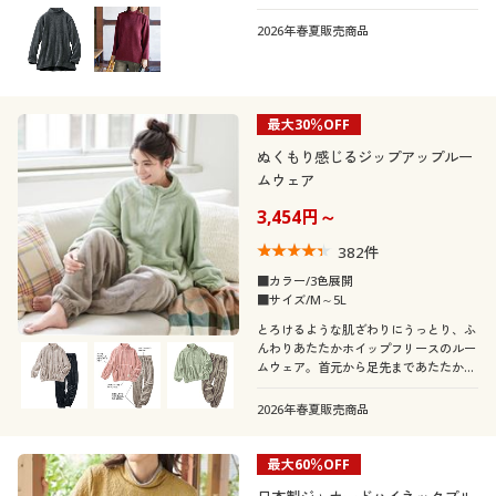
2026年春夏販売商品
最大30％OFF
ぬくもり感じるジップアップルー
ムウェア
3,454円～
382
件
■カラー/3色展開
■サイズ/M～5L
とろけるような肌ざわりにうっとり、ふ
んわりあたたかホイップフリースのルー
ムウェア。首元から足先まであたたかな
だけでなく、ゆったりラクで動きやすい
から、一日中快適に過ごせます。ふっく
2026年春夏販売商品
らさん対応サイズplump(プランプ)もあ
ります。
最大60％OFF