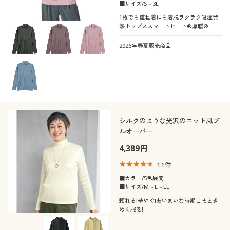
■サイズ/S～3L
1枚でも重ね着にも着脱ラクラク吸湿発
熱トップススマートヒート®厚暖®
2026年春夏販売商品
シルクのような光沢のニット風プ
ルオーバー
4,389円
11
件
■カラー/5色展開
■サイズ/M～L～LL
頼れる!華やぐ!あいまいな時期こそとき
めく服を!