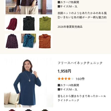
カタログ無料プレゼント
■カラー/7色展開
■サイズ/M～3L
会員メニュー
杢調ニットのようなあたたかみのある風
合いきれいな色の細ボーダー柄も魅力的
マイページ
2026年春夏販売商品
こだわり条件
閲覧履歴
柄・デザイン
で絞り込む
襟・ネック
お気に入り
無地
スリット
フリースハイネックチュニック
袖
サポート
ハイネック
クルーネック・丸首
ボーダー
花柄
1,958円
素材
ご利用ガイド
長袖
七分袖
160
件
スキッパー
タートルネック
チェック
総柄
■カラー/4色展開
機能・特徴
コットン・綿100
スウェット
■サイズ/M～3L
よくある質問とお問い合わせ
半袖
ノースリーブ
レギュラーカラー
Ｕネック
首もとから腰まわりまであったか～いA
幾何学模様
水玉・ドット柄
シーン
ライトチュニック
ウォッシャブル(洗
ＵＶカット・紫外線
ウール
ナイロン
える)
対策
フレンチスリーブ
ドルマンスリーブ