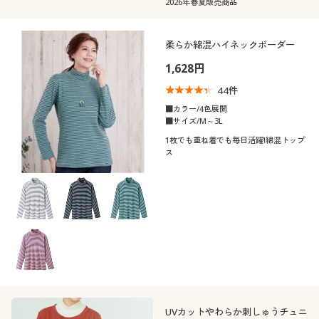
2026年春夏販売商品
柔らか綿混ハイネックボーダー
1,628円
44
件
■カラー/4色展開
■サイズ/M～3L
1枚でも重ね着でも毎日活躍!綿混トップ
ス
UVカットやわらか刺しゅうチュニ