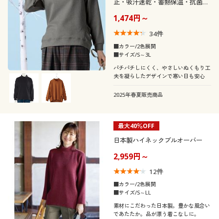
止・吸汗速乾・蓄熱保温・抗菌防
臭)
1,474円～
34
件
■カラー/2色展開
■サイズ/S～3L
パチパチしにくく、やさしいぬくもり工
夫を凝らしたデザインで寒い日も安心
2025年春夏販売商品
最大40％OFF
日本製ハイネックプルオーバー
2,959円～
12
件
■カラー/2色展開
■サイズ/S～LL
素材にこだわった日本製。豊かな風合い
であたたか。品が漂う着こなしに。