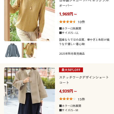
日本製ジャカードハイネックプル
オーバー
1,969円～
10
件
■カラー/2色展開
■サイズ/S～LL
国産ならではの品質、華やぎと色彩が織
りなす優しい着心地!
2025年秋冬販売商品
最大50％OFF
ステッチワークデザインショート
コート
4,939円～
15
件
■カラー/2色展開
■サイズ/S～M