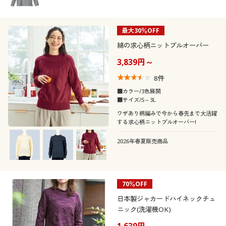
最大30％OFF
綿の求心柄ニットプルオーバー
3,839円～
8
件
■カラー/3色展開
■サイズ/S～3L
ワザあり柄編みで今から春先まで大活躍
する求心柄ニットプルオーバー!
2026年春夏販売商品
70％OFF
日本製ジャカードハイネックチュ
ニック(洗濯機OK)
1,639円