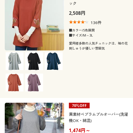
ック
2,508円
136
件
■カラー/5色展開
■サイズ/M～3L
愛用者多数の人気チュニックは、袖の花
刺しゅうが優しい雰囲気
70％OFF
異素材ペプラムプルオーバー(洗濯
機OK・綿混)
1,474円～