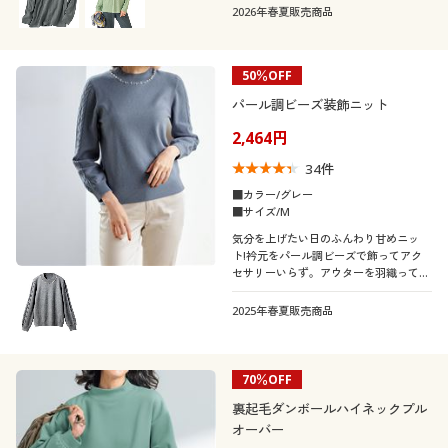
2026年春夏販売商品
50％OFF
パール調ビーズ装飾ニット
2,464円
34
件
■カラー/グレー
■サイズ/M
気分を上げたい日のふんわり甘めニッ
ト!衿元をパール調ビーズで飾ってアク
セサリーいらず。アウターを羽織っても
華やか。洗濯機OKなのも嬉しいポイン
ト♪
2025年春夏販売商品
70％OFF
裏起毛ダンボールハイネックプル
オーバー