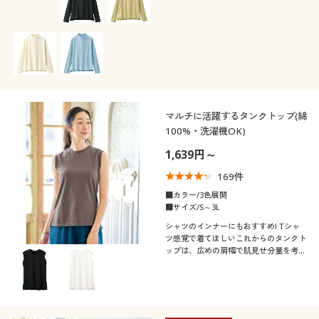
マルチに活躍するタンクトップ(綿
100%・洗濯機OK)
1,639円～
169
件
■カラー/3色展開
■サイズ/S～3L
シャツのインナーにもおすすめ! Tシャ
ツ感覚で着てほしいこれからのタンクト
ップは、広めの肩幅で肌見せ分量を考慮
した着やすいシルエットです。