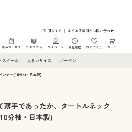
ご利用ガイド
よくある質問とお問い合わせ
商品カテゴリ
カタログ
マイページ
閲覧履歴
お気に入り
カート
カタログ・チラシからのご注文
・スクール
大きいサイズ
バーゲン
デジタルカタログ
て
・スクールすべて
大きいサイズ通販すべて
バーゲンセール
ンナー(10分袖・日本製)
カタログ無料プレゼント
メント
・学生服
大きいサイズ レディース服
シークレットセール
ニア・ティーンズ下着
大きいサイズ レディース下着
て薄手であったか、タートルネック
10分袖・日本製)
大きいサイズ メンズ