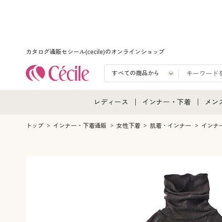
カタログ通販セシール(cecile)のオンラインショップ
レディース
インナー・下着
メン
レディース通販すべて
インナー・下着通販すべ
メン
トップ
インナー・下着通販
女性下着
肌着・インナー
インナ
レディースファッション
女性下着
メン
女性下着
メンズ下着
メン
ジュニア・ティーンズ下