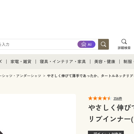
詳細検索
ズ
家電・雑貨
寝具・インテリア・家具
美容・健康
制服
て
ズ通販すべて
家電・雑貨すべて
寝具・インテリア・家具通販すべて
美容・健康通販すべ
制服
ーシャツ・アンダーシャツ
やさしく伸びて薄手であったか、タートルネックリブイ
ズファッション
家電
家具・収納
美容・健康・サプリ
制服
356件
ズ下着
キッチン・雑貨・日用品
寝具・ベッド
ジュ
やさしく伸び
リブインナー(
着
カーテン・ラグ・ファブリック