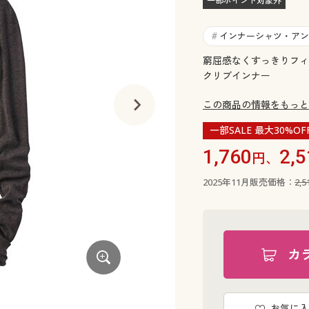
一部ポイント対象外
インナーシャツ・アン
#
窮屈感なくすっきりフィ
クリブインナー
この商品の情報をもっと
一部SALE 最大30%OF
1,760
2,5
円、
2025年11月販売価格：
2,
カ
オフホワイト
お気に入