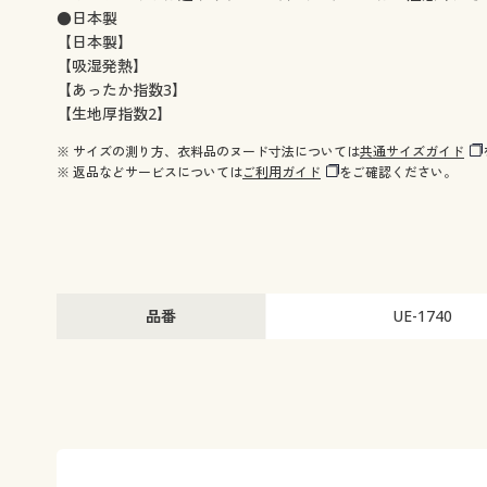
●日本製
【日本製】
【吸湿発熱】
【あったか指数3】
【生地厚指数2】
※ サイズの測り方、衣料品のヌード寸法については
共通サイズガイド
※ 返品などサービスについては
ご利用ガイド
をご確認ください。
品番
UE-1740