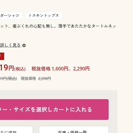
大きいサイズ 事務・制服
ダーシャツ
スキントップス
#
ット、着ぶくれの心配も無し。薄手であたたかなタートルネッ
詳しく見る
F
19
円
税抜価格 1,600円、2,290円
(税込)
519円(税込)
税抜価格
2,290円
ラー・サイズを選択しカートに入れる
アンティッ
りに追加
在庫・価格一覧