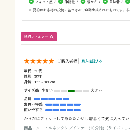
フィット感
伸縮性
暖かさ
重ね着
※ 要約はお客様の投稿に基づきAIで自動生成されたものです
詳細フィルター
ご購入者様
購入確認済み
年代:
50代
性別:
女性
身長:
155～160cm
サイズ感
小さい
大きい
品質
お買い得感
使いやすさ
からだにフィットしてあたたかいし着易くて気に入ってい
商品：
タートルネックリブインナー(10分袖)（サイズ：L～