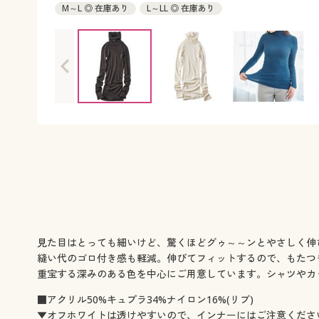
M～L ◎ 在庫あり
L～LL ◎ 在庫あり
見た目はとっても細いけど、驚くほどグゥ～～ンとやさしく伸
縫い代のゴロ付き感も軽減。伸びてフィットするので、もたつ
重宝する深みのある色を中心にご用意しています。シャツやカ
■アクリル50%キュプラ34%ナイロン16%(リブ)
▼オフホワイトは透けやすいので、インナーにはご注意くださ