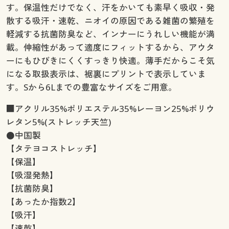
す。保温性だけでなく、汗をかいても素早く吸収・発
散する吸汗・速乾、ニオイの原因である雑菌の繁殖を
軽減する抗菌防臭など、インナーにうれしい機能が満
載。伸縮性があって適度にフィットするから、アウタ
ーにもひびきにくくすっきり快適。薄手だからこそ気
になる取扱表示は、裾裏にプリントで表示していま
す。Sから6Lまでの豊富なサイズをご用意。
■アクリル35%ポリエステル35%レーヨン25%ポリウ
レタン5%(ストレッチ天竺)
●中国製
【タテヨコストレッチ】
【保温】
【吸湿発熱】
【抗菌防臭】
【あったか指数2】
【吸汗】
【速乾】