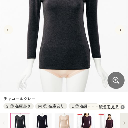
大きいサイズ
制服・スクールすべて
美容・健康・サプリメント
寝具・ベッド
制服・スクール
美容・健康通販すべて
家具・収納
キッチン・雑貨・日用品
バーゲン
大きいサイズ通販すべて
制服・学生服
カーテン・ラグ・ファブリック
大きいサイズ
制服・スクールすべて
美容・健康・サプリメント
寝具・ベッド
詳細検索
バーゲンセール
大きいサイズ レディース服
ジュニア・ティーンズ下着
バーゲン
大きいサイズ通販すべて
制服・学生服
カーテン・ラグ・ファブリック
商品カテゴリ一覧
シークレットセール
大きいサイズ レディース下着
詳細検索
バーゲンセール
大きいサイズ レディース服
ジュニア・ティーンズ下着
カタログ
大きいサイズ メンズ
商品カテゴリ一覧
シークレットセール
大きいサイズ レディース下着
カタログ・チラシからのご注文
カタログ
大きいサイズ 事務・制服
大きいサイズ メンズ
デジタルカタログ
カタログ・チラシからのご注文
チャコールグレー
大きいサイズ 事務・制服
S ◎ 在庫あり
M ◎ 在庫あり
L ◎ 在庫あり
LL × 完売
続きを見る
カタログ無料プレゼント
デジタルカタログ
3L ◎ 在庫あり
4L ◎ 在庫あり
5L ◎ 在庫あり
6L ◎ 在庫あり
会員メニュー