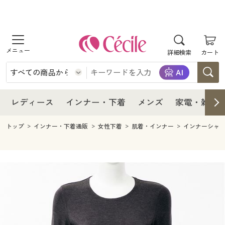
商品を探す
レディース
商品を探す
詳細検索
カート
インナー・下着
レディース通販すべて
レディース
メンズ
インナー・下着通販すべて
レディースファッション
インナー・下着
レディース通販すべて
レディース
インナー・下着
メンズ
家電・雑貨
家電・雑貨
メンズ通販すべて
女性下着
女性下着
メンズ
インナー・下着通販すべて
レディースファッション
トップ
インナー・下着通販
女性下着
肌着・インナー
インナーシャ
寝具・インテリア・家具
家電・雑貨すべて
メンズファッション
メンズ下着
家電・雑貨
メンズ通販すべて
女性下着
女性下着
美容・健康
寝具・インテリア・家具通販すべて
家電
メンズ下着
ジュニア・ティーンズ下着
寝具・インテリア・家具
家電・雑貨すべて
メンズファッション
メンズ下着
制服・スクール
美容・健康通販すべて
家具・収納
キッチン・雑貨・日用品
美容・健康
寝具・インテリア・家具通販すべて
家電
メンズ下着
ジュニア・ティーンズ下着