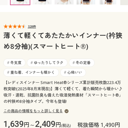
カタログ無料プレゼント
マイページ
会員メニュー
閲覧履歴
328件
マイページ
薄くて軽くてあたたかいインナー(衿狭
お気に入り
め8分袖)(スマートヒート®)
閲覧履歴
サポート
お気に入り
冬支度
ゆったりしてラク
冬の定番
#
#
#
ご利用ガイド
重ね着、インナーも暖かく
心地いい
#
#
サポート
【レディスインナー Smart Heat®シリーズ累計販売枚数223.4万
よくある質問とお問い合わせ
ご利用ガイド
枚突破!(2025年8月末現在)】薄くて軽くて、着た瞬間から暖かい♪
吸汗・速乾、抗菌防臭も備えた吸湿発熱素材「スマートヒート®」
の衿狭め8分袖タイプ。今年も登場!
よくある質問とお問い合わせ
この商品の情報をもっと詳しく見る
1,639
2,409
円～
円
税抜価格 1,490円
(税込)