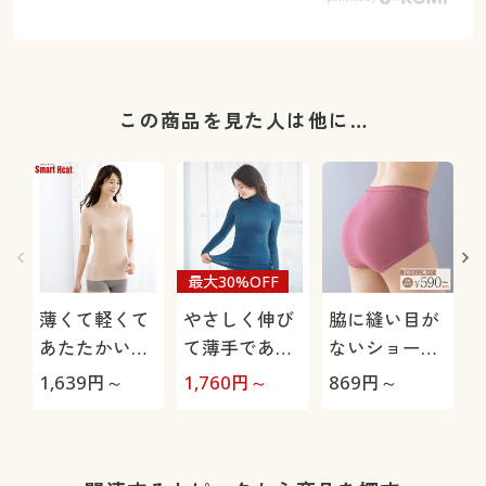
この商品を見た人は他に…
最大30%OFF
薄くて軽くて
やさしく伸び
脇に縫い目が
あたたかいイ
て薄手であっ
ないショーツ
ンナー(衿すっ
たか、タート
(デイリーヒッ
1,639
円～
1,760
円～
869
円～
1
きり5分袖)(ス
ルネックリブ
プス®)(綿混
マートヒート
インナー(10
ストレッチ・
®)
分袖・日本製)
はきこみ丈ス
®