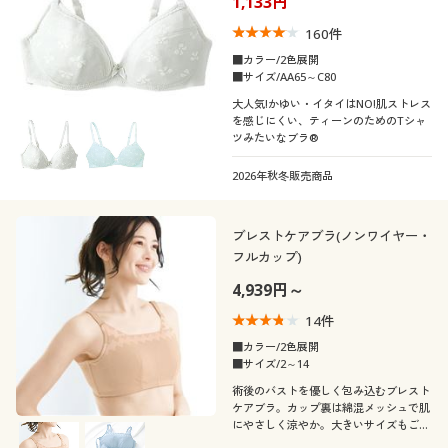
1,133円
160
件
■カラー/2色展開
■サイズ/AA65～C80
大人気!かゆい・イタイはNO!肌ストレス
を感じにくい、ティーンのためのTシャ
ツみたいなブラ®
2026年秋冬販売商品
ブレストケアブラ(ノンワイヤー・
フルカップ)
4,939円～
14
件
■カラー/2色展開
■サイズ/2～14
術後のバストを優しく包み込むブレスト
ケアブラ。カップ裏は綿混メッシュで肌
にやさしく涼やか。大きいサイズもご用
意しました