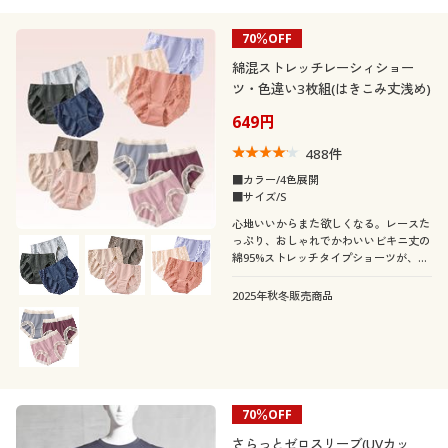
70％OFF
綿混ストレッチレーシィショー
ツ・色違い3枚組(はきこみ丈浅め)
649円
488
件
■カラー/4色展開
■サイズ/S
心地いいからまた欲しくなる。レースた
っぷり、おしゃれでかわいいビキニ丈の
綿95%ストレッチタイプショーツが、デ
イリー使いにうれしい色違い3枚組で!★
人気のEC-391・EC-393が3枚組にリニュ
2025年秋冬販売商品
アールしました。
70％OFF
さらっとゼロスリーブ(UVカッ