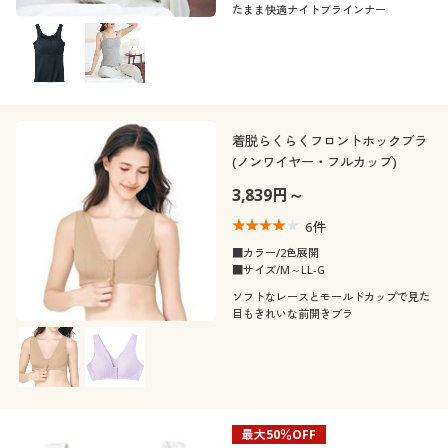
たまま快適ナイトブラインナー
着脱らくらくフロントホックブラ
(ノンワイヤー・フルカップ)
3,839円～
6
件
■カラー/2色展開
■サイズ/M～LL-G
ソフトなレースとモールドカップで見た
目もきれいな前開きブラ
最大50％OFF