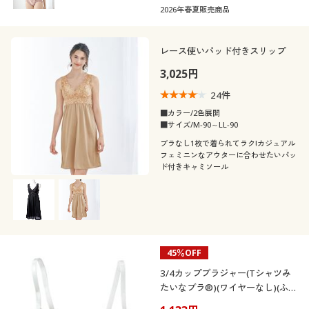
カードパワーネットのマイナス10歳ボデ
2026年春夏販売商品
ィのボディスーツ、ハードタイプ
レース使いパッド付きスリップ
3,025円
24
件
■カラー/2色展開
■サイズ/M-90～LL-90
ブラなし1枚で着られてラク!カジュアル
フェミニンなアウターに合わせたいパッ
ド付きキャミソール
45％OFF
3/4カップブラジャー(Tシャツみ
たいなブラ®)(ワイヤーなし)(ふん
わりカップ)(AA65～)