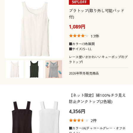
50％OFF
ブラトップ(取り外し可能パッド
付)
1,089円
17
件
■カラー/3色展開
■サイズ/S～LL
レース使いがかわいいキューポップのブ
ラトップ!
2026年秋冬販売商品
【ネット限定】綿100%チラ見え
防止タンクトップ(2色組)
4,356円
2
件
■カラー/A(チャコールグレー・オフホ