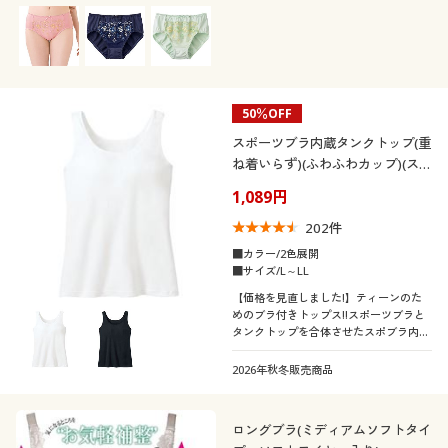
50％OFF
スポーツブラ内蔵タンクトップ(重
ね着いらず)(ふわふわカップ)(ス
ポブラ)
1,089円
202
件
■カラー/2色展開
■サイズ/L～LL
【価格を見直しました!】ティーンのた
めのブラ付きトップス!!スポーツブラと
タンクトップを合体させたスポブラ内蔵
タンクトップ
2026年秋冬販売商品
ロングブラ(ミディアムソフトタイ