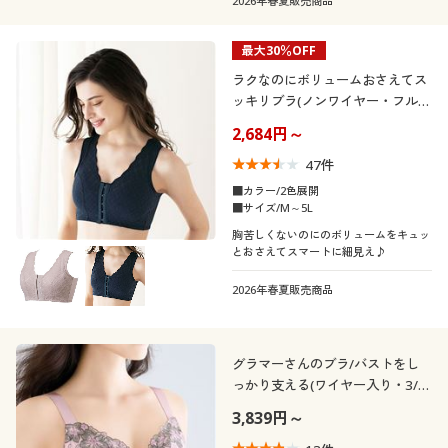
2026年春夏販売商品
最大30％OFF
ラクなのにボリュームおさえてス
ッキリブラ(ノンワイヤー・フルカ
ップ)
2,684円～
47
件
■カラー/2色展開
■サイズ/M～5L
胸苦しくないのにのボリュームをキュッ
とおさえてスマートに細見え♪
2026年春夏販売商品
グラマーさんのブラ/バストをし
っかり支える(ワイヤー入り・3/4
カップ)
3,839円～