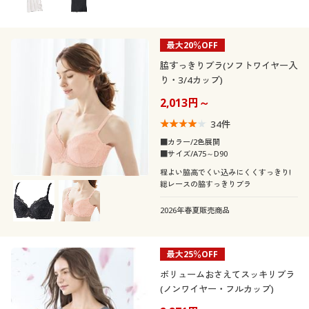
最大20％OFF
脇すっきりブラ(ソフトワイヤー入
り・3/4カップ)
2,013円～
34
件
■カラー/2色展開
■サイズ/A75～D90
程よい脇高でくい込みにくくすっきり!
総レースの脇すっきりブラ
2026年春夏販売商品
最大25％OFF
ボリュームおさえてスッキリブラ
(ノンワイヤー・フルカップ)