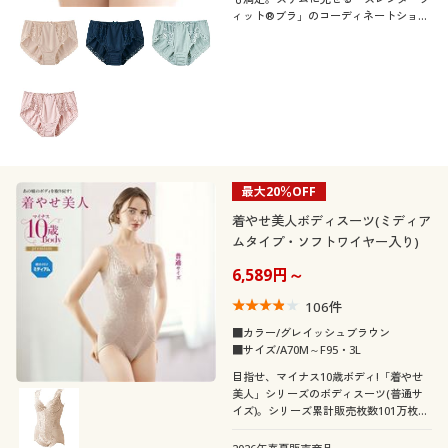
閉じる
ィット®ブラ」のコーディネートショー
ツ。
最大20％OFF
着やせ美人ボディスーツ(ミディア
ムタイプ・ソフトワイヤー入り)
6,589円～
106
件
■カラー/グレイッシュブラウン
■サイズ/A70M～F95・3L
目指せ、マイナス10歳ボディ!「着やせ
美人」シリーズのボディスーツ(普通サ
イズ)。シリーズ累計販売枚数101万枚突
破の定番ボディスーツ。