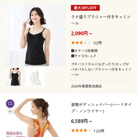
最大30％OFF
ラク盛りブラジャー付きキャミソ
ール
2,090円～
32
件
■カラー/2色展開
■サイズ/S～L-P
プチバストさんにもぴったり!カップが
パカパカしないブラジャー付きキャミソ
ール!
2026年春夏販売商品
姿勢ボディシェイパー(ハードタイ
プ・ノンワイヤー)
6,589円～
120
件