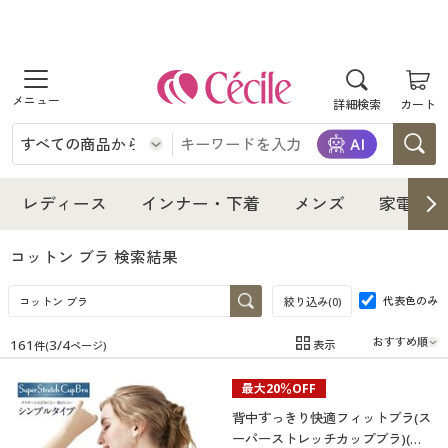
商品を探す
詳細検索
カート
レディース
インナー・下着
レディース通販すべて
レディース
インナー・下着
メンズ
家電・雑
メンズ
インナー・下着通販すべて
レディースファッション
コットン ブラ
検索結果
家電・雑貨
代表色のみ
メンズ通販すべて
女性下着
絞り込み(
0
)
女性下着
161
3
/
4
表示
件(
ページ)
寝具・インテリア・家具
家電・雑貨すべて
メンズファッション
メンズ下着
在庫
在庫のある商品のみ表示
最大20％OFF
カテゴリ
美容・健康
寝具・インテリア・家具通販すべて
家電
メンズ下着
ジュニア・ティーンズ下着
背中すっきり快適フィットブラ(ス
ーパーストレッチカップブラ)(ソ