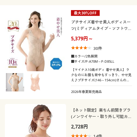
最大30％OFF
プチサイズ着やせ美人ボディスー
ツ(ミディアムタイプ・ソフトワイ
ヤー入り)
5,379円～
30
件
■カラー/2色展開
■サイズ/P-A70M～P-D85LL
【マイナス10歳ボディ 着やせ美人】ラ
クなのにお腹も背中もすっきり、やせ見
え♪プチサイズ(146～154cm)さんのボ
ディラインを若々しくキレイに整えるロ
ングヒットのボディスーツ
2026年春夏販売商品
【ネット限定】楽ちん前開きブラ
(ノンワイヤー・取り外し可能カッ
プ付き)
2,728円
14
件