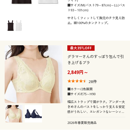
ワイト)
■サイズ/M(バスト79～87cm)～LL(バス
ト93～101cm)
やさしくフィットして胸元のチラ見え防
止。綿100%のタンクトップ。
最大35％OFF
グラマーさんのすっぽり包んで引
き上げるブラ
2,849円～
28
件
■カラー/2色展開
■サイズ/E75～H90
幅広ストラップで肩がラク。アンダー大
きめさんのバストをしっかり支える安定
感がうれしい、エレガントなレーシィブ
ラ
2026年春夏販売商品