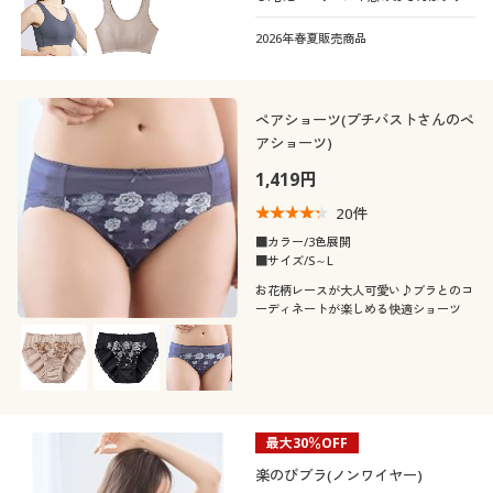
2026年春夏販売商品
ペアショーツ(プチバストさんのペ
アショーツ)
1,419円
20
件
■カラー/3色展開
■サイズ/S～L
お花柄レースが大人可愛い♪ブラとのコ
ーディネートが楽しめる快適ショーツ
最大30％OFF
楽のびブラ(ノンワイヤー)