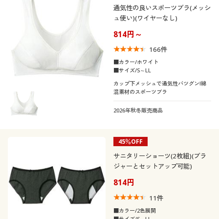
通気性の良いスポーツブラ(メッシ
ュ使い)(ワイヤーなし)
814円～
166
件
■カラー/ホワイト
■サイズ/S～LL
カップ下メッシュで通気性バツグン!綿
混素材のスポーツブラ
2026年秋冬販売商品
45％OFF
サニタリーショーツ(2枚組)(ブラ
ジャーとセットアップ可能)
814円
11
件
■カラー/2色展開
■サイズ/S～LL