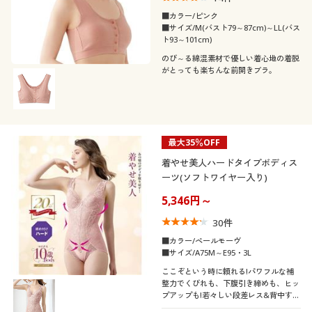
■カラー/ピンク
■サイズ/M(バスト79～87cm)～LL(バス
ト93～101cm)
のび～る綿混素材で優しい着心地の着脱
がとっても楽ちんな前開きブラ。
最大35％OFF
着やせ美人ハードタイプボディス
ーツ(ソフトワイヤー入り)
5,346円～
30
件
■カラー/ペールモーヴ
■サイズ/A75M～E95・3L
ここぞという時に頼れる!パワフルな補
整力でくびれも、下腹引き締めも、ヒッ
プアップも!若々しい段差レス&背中すっ
きりボディに整えてやせ見え叶えるジャ