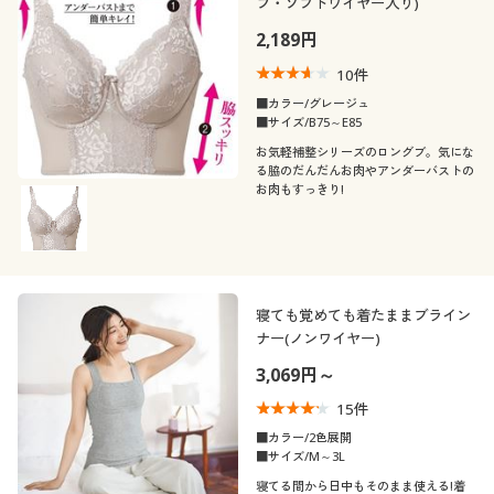
プ・ソフトワイヤー入り)
2,189円
10
件
■カラー/グレージュ
■サイズ/B75～E85
お気軽補整シリーズのロングブ。気にな
る脇のだんだんお肉やアンダーバストの
お肉もすっきり!
寝ても覚めても着たままブライン
ナー(ノンワイヤー)
3,069円～
15
件
■カラー/2色展開
■サイズ/M～3L
寝てる間から日中もそのまま使える!着