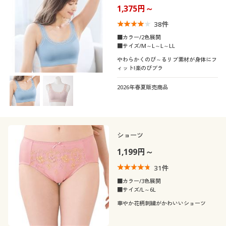
1,375円～
38
件
■カラー/2色展開
■サイズ/M～L～L～LL
やわらかくのび～るリブ素材が身体にフ
ィット!楽のびブラ
2026年春夏販売商品
ショーツ
1,199円～
31
件
■カラー/3色展開
■サイズ/L～6L
華やか花柄刺繍がかわいいショーツ