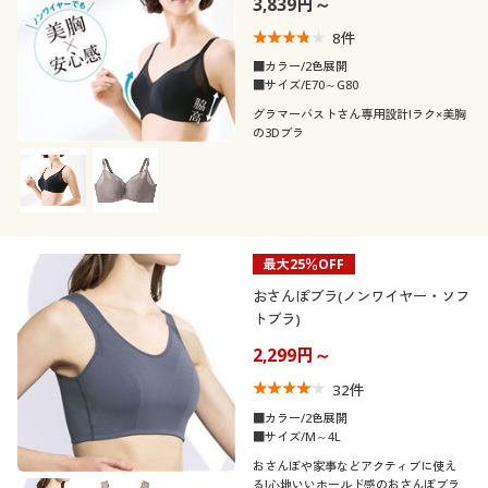
3,839円～
8
件
■カラー/2色展開
■サイズ/E70～G80
グラマーバストさん専用設計!ラク×美胸
の3Dブラ
最大25％OFF
おさんぽブラ(ノンワイヤー・ソフ
トブラ)
2,299円～
32
件
■カラー/2色展開
■サイズ/M～4L
おさんぽや家事などアクティブに使え
る!心地いいホールド感のおさんぽブラ