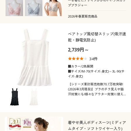
ーを寄せたデザインがかわいいフルカッ
カタログ無料プレゼント
プブラジャー
メンズサイズ
S
M
L
LL
3L
4L
会員メニュー
2026年春夏販売商品
5L
6L
マイページ
ベアトップ風切替スリップ(吸汗速
乾・静電気防止)
カラー
閲覧履歴
2,739円～
34
件
お気に入り
■カラー/2色展開
■サイズ/M-70(サイズ-身丈)～3L-90(サ
サポート
イズ-身丈)
【シリーズ累計販売枚数70.7万枚突破!
こだわり条件
(2026年3月現在)】ブラのチラ見えや脇
ご利用ガイド
柄・デザイン
で絞り込む
汗対策にも!様々なアウター対策に使え
るベアトップ風切替スリップ(Vega®シ
リーズ)
よくある質問とお問い合わせ
襟・ネック
無地
花柄
袖
着やせ美人ボディスーツ(ミディア
Ｖネック
Ｕネック
ボーダー
刺繍
ムタイプ・ソフトワイヤー入り)