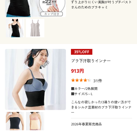
ずり上がりにくい美胸が叶うプチバスト
さんのためのブラキャミ
35％OFF
ブラ下汗取りインナー
913円
31
件
■カラー/2色展開
■サイズ/S～L
こんなの欲しかった!3通りの使い方がで
きるシルク混素材のブラ下汗取りインナ
ー
2026年春夏販売商品