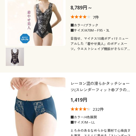
素材
ノースリーブ
半袖
8,789円～
スクエアネック
ストライプ
ワンポイント
7
件
機能・特徴
ナイロン
レース
フレンチスリーブ
七分袖
■カラー/ブラック
総柄
ボタニカル柄
■サイズ/A70M～F95・3L
シーン
ウォッシャブル(洗
ストレッチ
目指せ、マイナス10歳ボディ!リニュー
コットン・綿100
デニム
える)
長袖
ラグランスリーブ
アルした「着やせ美人」のボディスー
モノトーン
スリット
ツ。ウエストシェイプ機能がさらにアッ
テイスト
スクール
スポーツ
プ。軽やかな着心地でデザインも華やか
シルク
スウェット
ＵＶカット・紫外線
に
吸汗速乾
着用感
対策
カジュアル
ナチュラル
フォーマル
パーティー
ウール
年代
レギュラー
ゆったり
脇汗・汗取り
抗菌防臭
レーヨン混の滑らかタッチショー
エレガント
ベーシック
ツ(スレンダーフィット®ブラのコ
シーズン
10代
20代
ーディネートショーツ)
タイト
1,419円
消臭
冷感・涼感
フェミニン
シック
価格
232
件
夏
秋
～
円
絞込
30代
40代
■カラー/4色展開
撥水
■サイズ/M～LL
春
冬
とろみのあるなめらかな素材で心地良さ
50代
60代
も満足。スリムに見せる「スレンダーフ