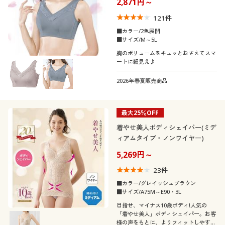
2,871円～
121
件
■カラー/2色展開
■サイズ/M～5L
胸のボリュームをキュッとおさえてスマ
ートに細見え♪
2026年春夏販売商品
最大25％OFF
着やせ美人ボディシェイパー(ミデ
ィアムタイプ・ノンワイヤー)
5,269円～
23
件
■カラー/グレイッシュブラウン
■サイズ/A75M～E90・3L
目指せ、マイナス10歳ボディ!人気の
「着やせ美人」ボディシェイパー。お客
様の声をもとに、よりフィットしやすく