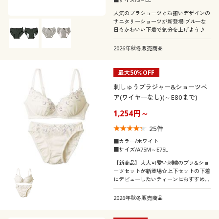
人気のブラショーツとお揃いデザインの
サニタリーショーツが新登場!ブルーな
日もかわいい下着で気分を上げよう♪
2026年秋冬販売商品
最大50％OFF
刺しゅうブラジャー&ショーツペ
ア(ワイヤーなし)(～E80まで)
1,254円～
25
件
■カラー/ホワイト
■サイズ/A75M～E75L
【新商品】大人可愛い刺繍のブラ&ショ
ーツセットが新登場☆上下セットの下着
にデビューしたいティーンにおすすめの
1着!
2026年秋冬販売商品