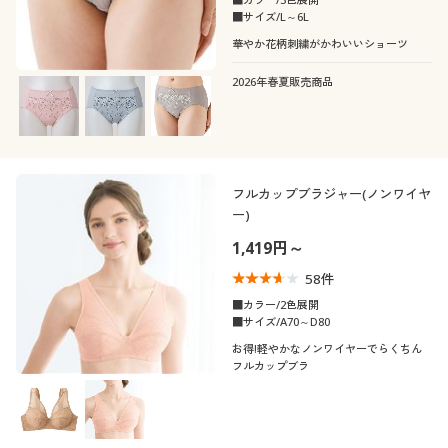
■サイズ/L～6L
華やか花柄刺繍がかわいいショーツ
2026年春夏販売商品
フルカップブラジャー(ノンワイヤ
ー)
1,419円～
58
件
■カラー/2色展開
■サイズ/A70～D80
お得!軽やかなノンワイヤーでらくちん
フルカップブラ