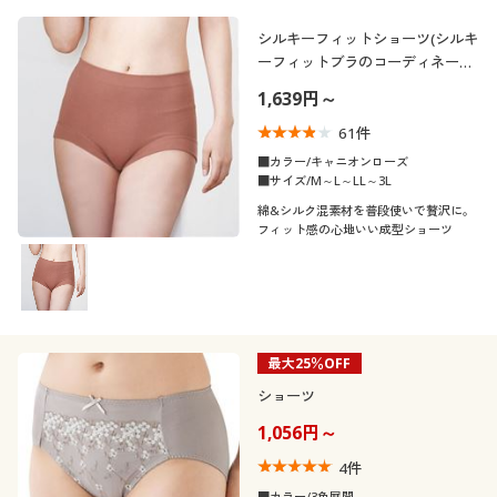
シルキーフィットショーツ(シルキ
ーフィットブラのコーディネート
ショーツ)
1,639円～
61
件
■カラー/キャニオンローズ
■サイズ/M～L～LL～3L
綿&シルク混素材を普段使いで贅沢に。
フィット感の心地いい成型ショーツ
最大25％OFF
ショーツ
1,056円～
4
件
■カラー/3色展開