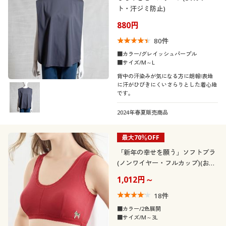
ト・汗ジミ防止)
880円
80
件
■カラー/グレイッシュパープル
■サイズ/M～L
背中の汗染みが気になる方に朗報!表地
に汗がひびきにくいさらりとした着心地
です。
2024年春夏販売商品
最大70％OFF
「新年の幸せを願う」ソフトブラ
(ノンワイヤー・フルカップ)(お年
賀)
1,012円～
18
件
■カラー/2色展開
■サイズ/M～3L