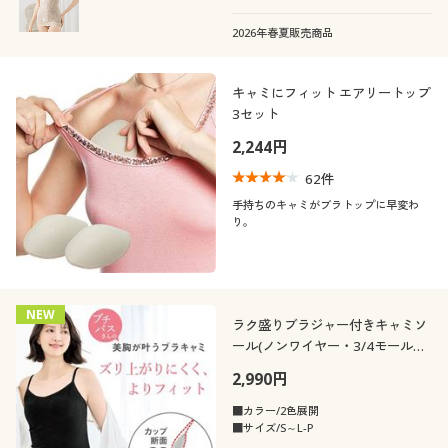
リニューアルしました。
2026年春夏販売商品
キャミにフィット エアリートップ
3セット
2,244円
62
件
手持ちのキャミがブラトップに早変わ
り。
NEW
ラク盛りブラジャー付きキャミソ
ール(ノンワイヤー・3/4モールド
カップ)
2,990円
■カラー/2色展開
■サイズ/S～L-P