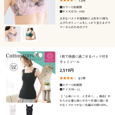
13
件
■カラー/2色展開
■サイズ/E75～H90
大きなバストを強制的に上向きに!持ち
上げたボリュームをしっかり支えるグラ
マーさんのためのブラ
1枚で快適に過ごせるパッド付き
キャミソール
2,519円
81
件
■カラー/2色展開
■サイズ/M～LL
【「心地いいに、ときめく。」商品】や
わらかな着心地にやみつき!脇に縫い目
がなくゴロつかない丸編みの綿100%リ
ブインナー(パッド付き)