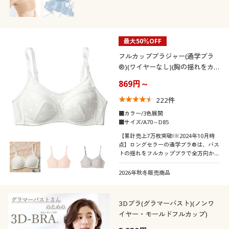
最大50％OFF
フルカップブラジャー(通学ブラ
®)(ワイヤーなし)(胸の揺れをカバ
ー)(大きいサイズ)
869円～
222
件
■カラー/3色展開
■サイズ/A70～D85
【累計売上7万枚突破!※2024年10月時
点】ロングセラーの通学ブラ®は、バス
トの揺れをフルカップブラで全方向から
ホールド!
2026年秋冬販売商品
3Dブラ(グラマーバスト)(ノンワ
イヤー・モールドフルカップ)