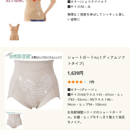
■カラー/ショコラマイルド
■サイズ/M～3L
無理なく背筋を伸ばしてシャキッと美し
い姿勢に
ショートガードル(ミディアムソフ
トタイプ)
1,639円
7
件
■カラー/グレージュ
■サイズ/64(ウエスト61～67cm・ヒッ
プ83～93cm)～90(ウエスト86～
94cm・ヒップ94～106cm)
お気軽補整シリーズのショートガード
ル。お腹・ヒップをすっきり整えて美尻
をメイク。