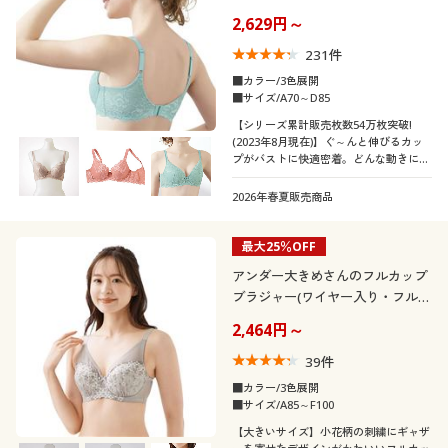
フトワイヤー入り・3/4モールド
口コミ
制服・スクール
美容・健康通販すべて
家具・収納
2,629円～
キッチン・雑貨・日用品
(5)
カップ)
231
件
(4〜4.9)
大きいサイズ
制服・スクールすべて
美容・健康・サプリメント
寝具・ベッド
■カラー/3色展開
■サイズ/A70～D85
(3〜3.9)
【シリーズ累計販売枚数54万枚突破!
バーゲン
大きいサイズ通販すべて
制服・学生服
カーテン・ラグ・ファブリック
(2023年8月現在)】ぐ～んと伸びるカッ
(2〜2.9)
プがバストに快適密着。どんな動きにも
ブラがフィットして締めつけもない!大
詳細検索
バーゲンセール
大きいサイズ レディース服
ジュニア・ティーンズ下着
(1〜1.9)
人気のスーパーストレッチカップの背中
2026年春夏販売商品
すっきりレーシィータイプ。
レディースサ
商品カテゴリ一覧
シークレットセール
大きいサイズ レディース下着
最大25％OFF
S
M
L
LL
3L
4L
イズ
アンダー大きめさんのフルカップ
カタログ
5L
6L
7L
ブラジャー(ワイヤー入り・フルカ
大きいサイズ メンズ
ップ)
2,464円～
カタログ・チラシからのご注文
ブラカップサ
大きいサイズ 事務・制服
39
件
AAA
AA
A
B
C
D
イズ
■カラー/3色展開
デジタルカタログ
■サイズ/A85～F100
E
F
G
H
I
【大きいサイズ】小花柄の刺繍にギャザ