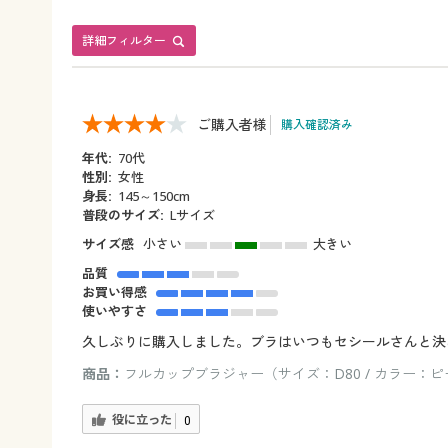
詳細フィルター
ご購入者様
購入確認済み
年代:
70代
性別:
女性
身長:
145～150cm
普段のサイズ:
Lサイズ
サイズ感
小さい
大きい
品質
お買い得感
使いやすさ
久しぶりに購入しました。ブラはいつもセシールさんと決
商品：
フルカップブラジャー（サイズ：D80 / カラー：
役に立った
0