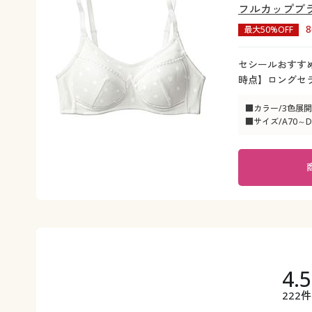
フルカップブラ
最大50%OFF
セシールおすすめ
時点】ロングセ
■カラー/3色展開
■サイズ/A70～D
4.
222件