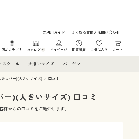
ご利用ガイド
よくある質問とお問い合わせ
商品カテゴリ
カタログ
マイページ
閲覧履歴
お気に入り
カート
カタログ・チラシからのご注文
・スクール
大きいサイズ
バーゲン
デジタルカタログ
て
・スクールすべて
大きいサイズ通販すべて
バーゲンセール
をカバー)(大きいサイズ)
口コミ
カタログ無料プレゼント
メント
・学生服
大きいサイズ レディース服
シークレットセール
ー)(大きいサイズ) 口コミ
ニア・ティーンズ下着
大きいサイズ レディース下着
たお客様からの口コミをご紹介します。
大きいサイズ メンズ