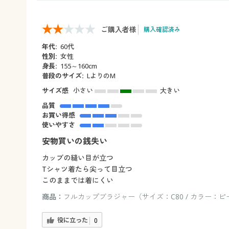
ご購入者様
購入確認済み
年代:
60代
性別:
女性
身長:
155～160cm
普段のサイズ:
LよりのM
サイズ感
小さい
大きい
品質
お買い得感
使いやすさ
安物買いの銭失い
カッブの縫い目が立つ
Tシャツ着たら尖って目立つ
このままでは着にくい
商品：
フルカップブラジャー（サイズ：C80 / カラー：ピ
役に立った
0