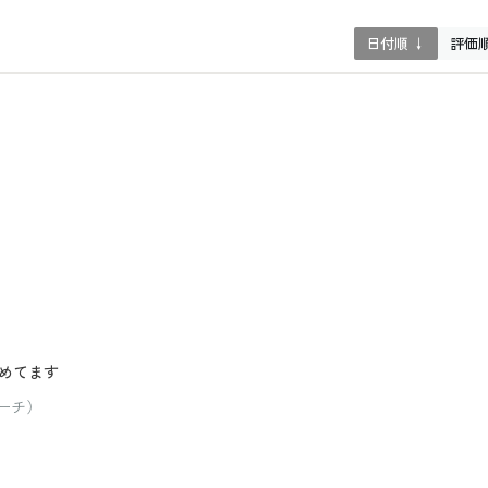
日付順 ↓
評価
めてます
ピーチ）