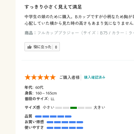
すっきり小さく見えて満足
中学生の娘のために購入。Bカップですが小柄なため胸が
心配していた横から見た時の高さもあまり気になりません
商品：
フルカップブラジャー（サイズ：B75 / カラー：
役に立った
0
ご購入者様
購入確認済み
年代:
60代
身長:
160～165cm
普段のサイズ:
LL
サイズ感
小さい
大きい
品質
お買い得感
使いやすさ