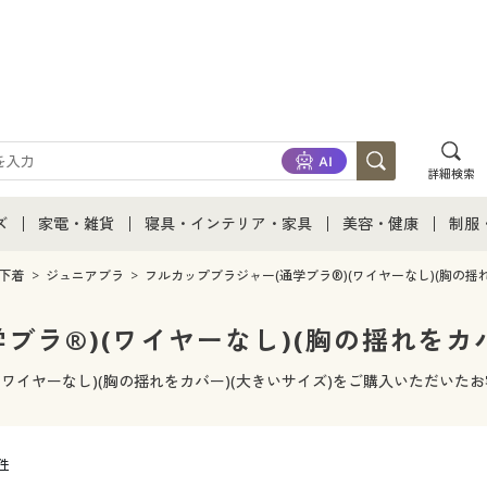
詳細検索
ズ
家電・雑貨
寝具・インテリア・家具
美容・健康
制服
て
ズ通販すべて
家電・雑貨すべて
寝具・インテリア・家具通販すべて
美容・健康通販すべ
制服
下着
ジュニアブラ
フルカップブラジャー(通学ブラ®)(ワイヤーなし)(胸の揺れ
ズファッション
家電
家具・収納
美容・健康・サプリ
制服
ブラ®)(ワイヤーなし)(胸の揺れをカバ
ズ下着
キッチン・雑貨・日用品
寝具・ベッド
ジュ
(ワイヤーなし)(胸の揺れをカバー)(大きいサイズ)をご購入いただい
着
カーテン・ラグ・ファブリック
2件