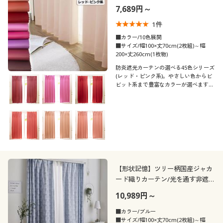
ド・ピンク系)/1～2級遮光・日本
7,689円～
製・無地
1
件
■カラー/10色展開
■サイズ/幅100×丈70cm(2枚組)～幅
200×丈260cm(1枚物)
防炎遮光カーテンの選べる45色シリーズ
(レッド・ピンク系)。やさしい色からビ
ビット系まで豊富なカラーが選べます。
推しカラーも見つかるかも♪柔らかくな
めらかな肌ざわりのサテン生地の無地
(日本製)。しっかり光をカットし、防炎
機能も。
【形状記憶】ツリー柄国産ジャカ
ード織りカーテン/光を通す非遮
光・北欧風・キッズルーム
10,989円～
■カラー/ブルー
■サイズ/幅100×丈70cm(2枚組)～幅