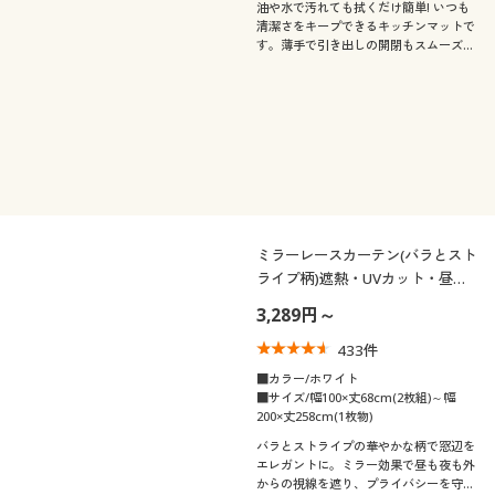
油や水で汚れても拭くだけ簡単! いつも
清潔さをキープできるキッチンマットで
す。薄手で引き出しの開閉もスムーズ。
抗菌・防カビ機能を備えているので、キ
レイが長く続きます。
ミラーレースカーテン(バラとスト
ライプ柄)遮熱・UVカット・昼夜
目隠し
3,289円～
433
件
■カラー/ホワイト
■サイズ/幅100×丈68cm(2枚組)～幅
200×丈258cm(1枚物)
バラとストライプの華やかな柄で窓辺を
エレガントに。ミラー効果で昼も夜も外
からの視線を遮り、プライバシーを守る