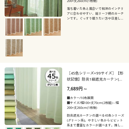
カタログ無料プレゼント
200×丈260cm(1枚物)
落ち着いた色と風合いで和洋のインテリ
素材
無地
ストライプ
アに合わせやすい、総リーフ柄のカーテ
会員メニュー
ンです。ぐっすり眠りたい方や日差しが
まぶしい部屋におすすめの1級遮光機能
機能・特徴
レース
サテン
水玉・ドット柄
花柄
に、高層マンションでは必須の防炎機能
マイページ
もプラスしました。セシールおすすめの
テイスト
人気商品です。
ウォッシャブル(洗
ＵＶカット・紫外線
リネン・麻
コットン・綿100
える)
対策
閲覧履歴
ボーダー
ボタニカル柄
着用感
ナチュラル
フェミニン
シフォン
シルク
お気に入り
抗菌防臭
消臭
総柄
幾何学模様
年代
ゆったり
レギュラー
シック
ベーシック
［45色シリーズ×99サイズ］【形
サポート
デニム
ベロア
ストレッチ
状記憶】防炎1級遮光カーテン(グ
小紋
モノトーン
シーズン
30代
40代
リーン系)/日本製・無地
エレガント
7,689円～
ご利用ガイド
ウール
ナイロン
価格
夏
冬
～
円
絞込
フリンジ
プリーツ
■カラー/10色展開
■サイズ/幅100×丈70cm(2枚組)～幅
よくある質問とお問い合わせ
200×丈260cm(1枚物)
レザー
春
秋
防炎遮光カーテンの選べる45色シリーズ
(グリーン系)。やさしい色からビビット
閉じる
系まで豊富なカラーが選べます。推しカ