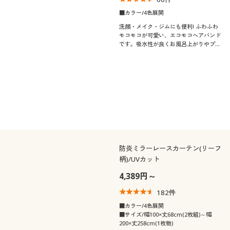
■カラー/4色展開
洗顔・メイク・ジムにも便利! ふわふわ
モコモコが可愛い、エコモコへアバンド
です。吸水性が良くお風呂上がりやプー
ル後、スポーツシーンでも活躍します。
色違いの2枚組でお届けします。
防炎ミラーレースカーテン(リーフ
柄)/UVカット
4,389円～
182
件
■カラー/4色展開
■サイズ/幅100×丈68cm(2枚組)～幅
200×丈258cm(1枚物)