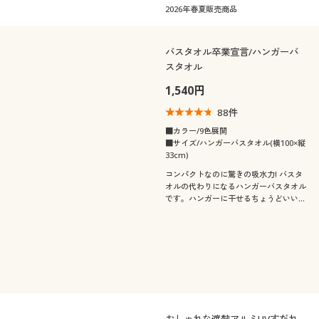
質な綿と老舗タオルメーカーの技術によ
2026年春夏販売商品
り誕生した、セシールこだわりの温泉タ
オルです。
バスタオル卒業宣言/ハンガーバ
スタオル
1,540円
88
件
■カラー/9色展開
■サイズ/ハンガーバスタオル(横100×縦
33cm)
コンパクトなのに驚きの吸水力! バスタ
オルの代わりになるハンガーバスタオル
です。ハンガーに干せるちょうどいいサ
イズ感で、洗濯物の量が減って収納もす
っきり! ふっくらとボリュームのあるや
わらかな肌ざわりです。