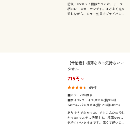
防炎・UVカット機能がついた、リーフ
柄のレースカーテンです。ほどよく光を
通しながら、ミラー効果でプライバシー
も守ります。レースカーテンのカラーも
お部屋の雰囲気に合わせて選びたいとい
う方におすすめの4色展開をご用意しま
した。セシールおすすめの人気商品で
す。
【今治産】極薄なのに気持ちいい
タオル
715円～
49
件
■カラー/3色展開
■サイズ/フェイスタオル(横90×縦
34cm)～バスタオル(横120×縦60cm)
ありそうでなかった、でもこんなの欲し
かった! マルチに活躍する、極薄なのに
気持ちいいタオルです。薄くて軽いのに
しっかり吸水し、持ち運びにも便利。上