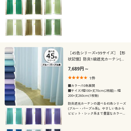
ラーも見つかるかも♪柔らかくなめらか
な肌ざわりのサテン生地の無地(日本
製)。しっかり光をカットし、防炎機能
も。
［45色シリーズ×99サイズ］【形
状記憶】防炎1級遮光カーテン(ブ
ルー・パープル系)/日本製・無地
7,689円～
1
件
■カラー/10色展開
■サイズ/幅100×丈70cm(2枚組)～幅
200×丈260cm(1枚物)
防炎遮光カーテンの選べる45色シリーズ
(ブルー・パープル系)。やさしい色から
ビビット・シック系まで豊富なカラーが
選べます。推しカラーも見つかるかも♪
柔らかくなめらかな肌ざわりのサテン生
地の無地(日本製)。しっかり光をカット