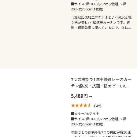
■サイズ/幅100×丈70cm(2枚組)～幅
200×丈260cm(1枚物)
〔形状記憶加工付き〕ほどよい光沢と織
り柄が美しい1級遮光カーテンです。遮
熱・保温効果に優れているので、冬は暖
かく夏は涼しく。さらに遮音効果で音漏
れも軽減します。
7つの機能で1年中快適レースカー
テン(防炎・抗菌・防カビ・UVカ
ット・目隠し・遮熱保温)
5,489円～
14
件
■カラー/ホワイト
■サイズ/幅100×丈68cm(2枚組)～幅
200×丈258cm(1枚物)
季節ごとのお悩みを7つの機能が解決!迷