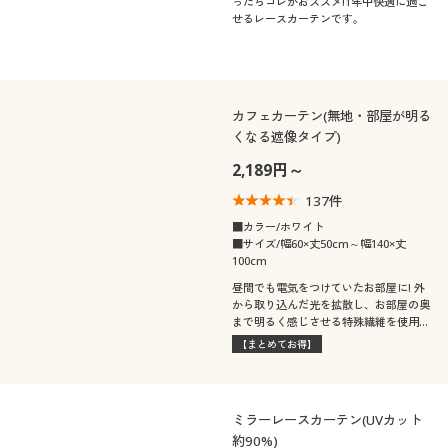
ったらコレがおススメ!1年中快適に過ご
せるレースカーテンです。
カフェカーテン(無地・部屋が明る
くなる遮像タイプ)
2,189円～
137
件
■カラー/ホワイト
■サイズ/幅60×丈50cm～幅140×丈
100cm
昼間でも電気をつけていたお部屋に! 外
から取り込んだ光を拡散し、お部屋の奥
まで明るく感じさせる特殊繊維を使用し
たカフェカーテンです。UVカット・ミ
【まとめてお得】
ラー効果・防炎機能もプラスしました。
日本で丁寧に縫製し仕上げたこだわりの
仕様。セシールおすすめの人気商品で
す。
ミラーレースカーテン(UVカット
約90%)