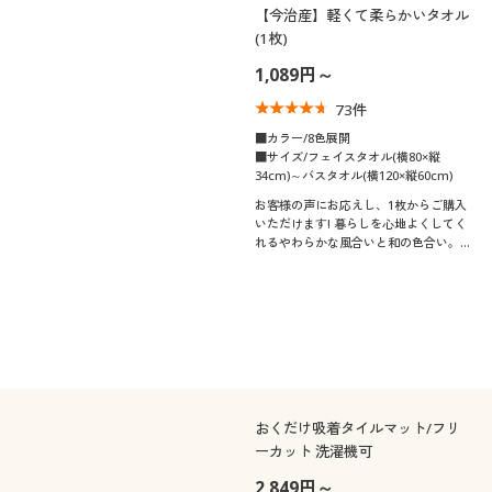
【今治産】軽くて柔らかいタオル
(1枚)
1,089円～
73
件
■カラー/8色展開
■サイズ/フェイスタオル(横80×縦
34cm)～バスタオル(横120×縦60cm)
お客様の声にお応えし、1枚からご購入
いただけます! 暮らしを心地よくしてく
れるやわらかな風合いと和の色合い。今
治産の軽くて柔らかいタオルです。軽い
使い心地と洗濯時の乾きやすさを追求し
ました。
おくだけ吸着タイルマット/フリ
ーカット 洗濯機可
2,849円～