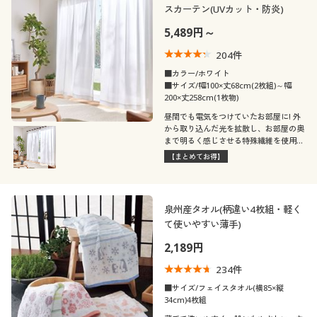
スカーテン(UVカット・防炎)
5,489円～
204
件
■カラー/ホワイト
■サイズ/幅100×丈68cm(2枚組)～幅
200×丈258cm(1枚物)
昼間でも電気をつけていたお部屋に! 外
から取り込んだ光を拡散し、お部屋の奥
まで明るく感じさせる特殊繊維を使用し
たレースカーテンです。UVカット・ミ
【まとめてお得】
ラー効果・防炎機能もプラスしました。
セシールおすすめの人気商品です。
泉州産タオル(柄違い4枚組・軽く
て使いやすい薄手)
2,189円
234
件
■サイズ/フェイスタオル(横85×縦
34cm)4枚組