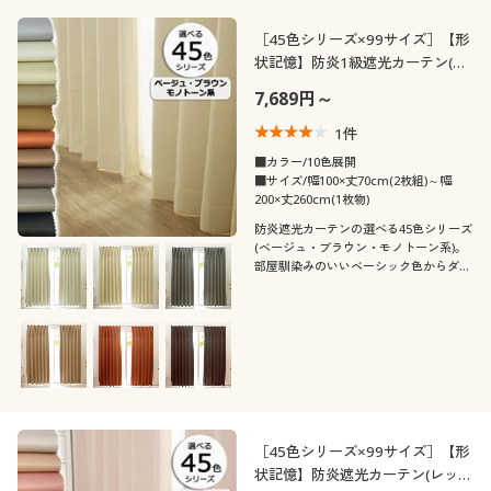
［45色シリーズ×99サイズ］【形
状記憶】防炎1級遮光カーテン(ベ
ージュ・ブラウン・モノトーン
7,689円～
系)/日本製・無地
1
件
■カラー/10色展開
■サイズ/幅100×丈70cm(2枚組)～幅
200×丈260cm(1枚物)
防炎遮光カーテンの選べる45色シリーズ
(ベージュ・ブラウン・モノトーン系)。
部屋馴染みのいいベーシック色からダー
ク系まで豊富なカラーが選べます。柔ら
かくなめらかな肌ざわりのサテン生地の
無地(日本製)。しっかり光をカットし、
防炎機能も。
［45色シリーズ×99サイズ］【形
状記憶】防炎遮光カーテン(レッ