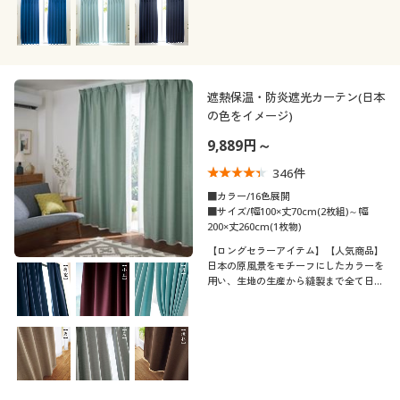
し、防炎機能も。
遮熱保温・防炎遮光カーテン(日本
の色をイメージ)
9,889円～
346
件
■カラー/16色展開
■サイズ/幅100×丈70cm(2枚組)～幅
200×丈260cm(1枚物)
【ロングセラーアイテム】【人気商品】
日本の原風景をモチーフにしたカラーを
用い、生地の生産から縫製まで全て日本
で行ったこだわりの国産カーテンです。
生地自体に遮熱効果を持たせ、夏は断熱
効果を高め冬は冷気を遮り保温します。