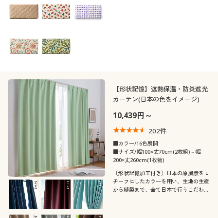
かわいい柄でお昼寝タイムもハッピーに
♪ お手入れしやすいようにカバー付き
サイズもご用意しました。
【形状記憶】遮熱保温・防炎遮光
カーテン(日本の色をイメージ)
10,439円～
202
件
■カラー/16色展開
■サイズ/幅100×丈70cm(2枚組)～幅
200×丈260cm(1枚物)
〔形状記憶加工付き〕日本の原風景をモ
チーフにしたカラーを用い、生地の生産
から縫製まで、全て日本で行うこだわり
の国産カーテンです。遮熱効果が高く、
夏は断熱効果を高め冬は冷気を遮り保温
します。セシールおすすめの人気商品で