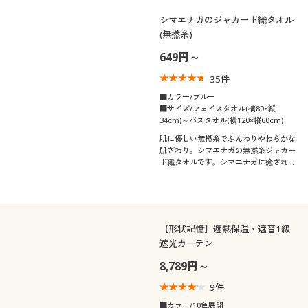
シマエナガのジャカード織タオル
(無撚糸)
649円～
35
件
■カラー/ブルー
■サイズ/フェイスタオル(横80×縦
34cm)～バスタオル(横120×縦60cm)
肌に優しい無撚糸でふんわりやわらかな
肌ざわり。シマエナガの無撚糸ジャカー
ド織タオルです。シマエナガに癒される
大人可愛いシンプル柄。
【形状記憶】遮熱保温・遮音1級
遮光カーテン
8,789円～
9
件
■カラー/10色展開