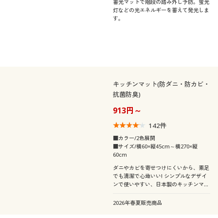
蓄光マットで階段の踏み外し予防。蛍光
灯などの光エネルギーを蓄えて発光しま
す。
キッチンマット(防ダニ・防カビ・
抗菌防臭)
913円～
142
件
■カラー/2色展開
■サイズ/横60×縦45cm～横270×縦
60cm
ダニやカビを寄せつけにくいから、素足
でも清潔で心地いい! シンプルなデザイ
ンで使いやすい、日本製のキッチンマッ
トです。豊富なサイズ展開をご用意しま
した。汚れても洗濯機で丸洗いできま
2026年春夏販売商品
す。