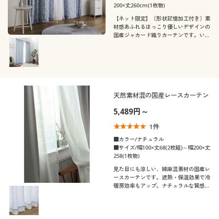
200×丈260cm(1枚物)
【ネット限定】〔形状記憶加工付き〕素
材感あふれるほっこり優しいデザインの
国産ジャカード織りカーテンです。いつ
ものお部屋を北欧風のおしゃれな雰囲気
に演出します。風合いのある生地を通し
て、ナチュラルな明るい光がお部屋に入
る非遮光タイプです。
天然素材混の国産レースカーテン
5,489円～
1
件
■カラー/ナチュラル
■サイズ/幅100×丈68(2枚組)～幅200×丈
258(1枚物)
見た目にも涼しい、綿麻混素材の国産レ
ースカーテンです。遮熱・保温効果で冷
暖房効率もアップ。ナチュラルな質感で
お部屋を爽やかに演出します。