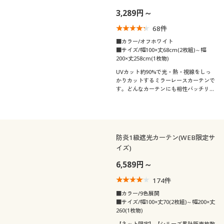
3,289円～
68
件
■カラー/オフホワイト
■サイズ/幅100×丈68cm(2枚組)～幅
200×丈258cm(1枚物)
UVカット約90%で光・熱・視線をしっ
かりカットするミラーレースカーテンで
す。どんなカーテンにも相性バッチリの
無地タイプ。テイジンの特殊繊維「エコ
リエ®」を使用しています。
防炎1級遮光カーテン(WEB限定サ
イズ)
6,589円～
174
件
■カラー/9色展開
■サイズ/幅100×丈70(2枚組)～幅200×丈
260(1枚物)
【ネット限定】【シリーズ累計販売枚数