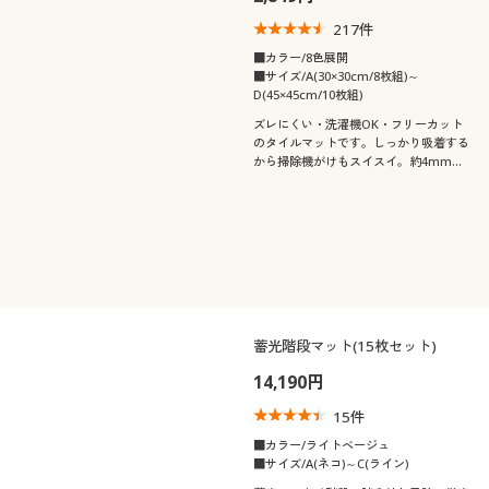
217
件
■カラー/8色展開
■サイズ/A(30×30cm/8枚組)～
D(45×45cm/10枚組)
ズレにくい・洗濯機OK・フリーカット
のタイルマットです。しっかり吸着する
から掃除機がけもスイスイ。約4mmの
薄さなので、ドアの開閉やお掃除ロボッ
トの動きもスムーズです。
蓄光階段マット(15枚セット)
14,190円
15
件
■カラー/ライトベージュ
■サイズ/A(ネコ)～C(ライン)