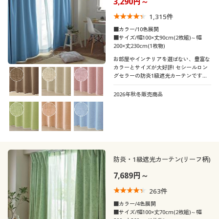
3,290円～
口コミ
制服・スクール
美容・健康通販すべて
家具・収納
キッチン・雑貨・日用品
(5)
1,315
件
■カラー/10色展開
(4〜4.9)
大きいサイズ
制服・スクールすべて
美容・健康・サプリメント
寝具・ベッド
■サイズ/幅100×丈90cm(2枚組)～幅
200×丈230cm(1枚物)
(3〜3.9)
お部屋やインテリアを選ばない、豊富な
バーゲン
大きいサイズ通販すべて
制服・学生服
カーテン・ラグ・ファブリック
カラーとサイズが大好評! セシールロン
(2〜2.9)
グセラーの防炎1級遮光カーテンです。
遮熱・保温効果で冷暖房効率もアップ。
詳細検索
バーゲンセール
大きいサイズ レディース服
ジュニア・ティーンズ下着
日本で丁寧に縫製し仕上げた、こだわり
2026年秋冬販売商品
カーテンサイズ
の仕様です。
商品カテゴリ一覧
シークレットセール
大きいサイズ レディース下着
カラー
カタログ
大きいサイズ メンズ
防炎・1級遮光カーテン(リーフ柄)
カタログ・チラシからのご注文
7,689円～
大きいサイズ 事務・制服
263
件
デジタルカタログ
■カラー/4色展開
こだわり条件
柄・デザイン
■サイズ/幅100×丈70cm(2枚組)～幅
で絞り込む