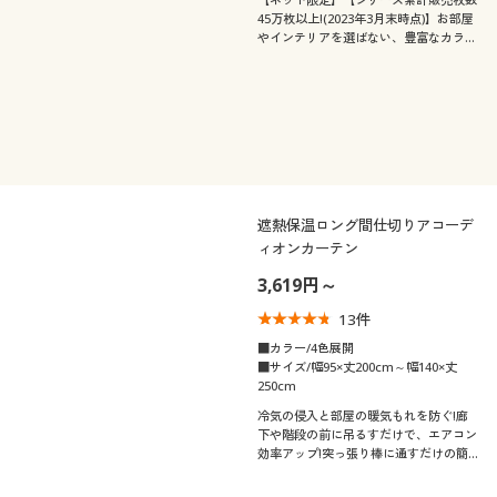
45万枚以上!(2023年3月末時点)】お部屋
やインテリアを選ばない、豊富なカラー
とサイズが大好評! セシールロングセラ
ーの日本製防炎1級遮光カーテンのさら
に細かいサイズをネット限定で販売。遮
熱・保温効果で冷暖房効率もアップ。
遮熱保温ロング間仕切りアコーデ
ィオンカーテン
3,619円～
13
件
■カラー/4色展開
■サイズ/幅95×丈200cm～幅140×丈
250cm
冷気の侵入と部屋の暖気もれを防ぐ!廊
下や階段の前に吊るすだけで、エアコン
効率アップ!突っ張り棒に通すだけの簡
単取り付けで、廊下や階段の境目などか
らの冷気・すきま風をしっかりブロック