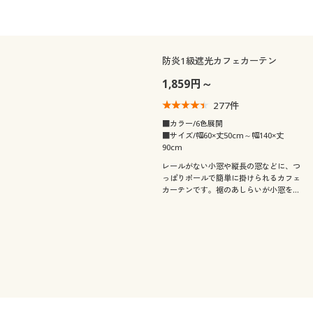
ミラーレースカーテンです。UVカット
率約90%でお部屋の日焼け対策にも。セ
シールおすすめの人気商品です。
防炎1級遮光カフェカーテン
1,859円～
277
件
■カラー/6色展開
■サイズ/幅60×丈50cm～幅140×丈
90cm
レールがない小窓や縦長の窓などに、つ
っぱりポールで簡単に掛けられるカフェ
カーテンです。裾のあしらいが小窓を素
敵に演出。1級遮光なので日差しをしっ
かり遮ります。さらに防炎機能付きで高
層マンションやキッチンの窓にもおすす
めです。