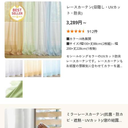
レースカーテン(目隠し・UVカッ
ト・防炎)
3,289円～
912
件
■カラー/4色展開
■サイズ/幅100×丈88cm(2枚組)～幅
200×丈228cm(1枚物)
セシールロングセラーのUVカット防炎
レースカーテンです。レースカーテンも
お部屋の雰囲気に合わせてカラーを選び
たいという方におすすめの4色展開。ほ
どよく光を通しながらミラー効果で昼間
の外からの視線を遮ります。
ミラーレースカーテン(抗菌・防カ
ビ・遮熱・UVカット)/窓の結露・
梅雨のカビ対策