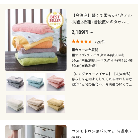
【今治産】軽くて柔らかいタオル
(同色2枚組) 普段使いのタオルを
ちょっと良いものに
2,189円～
726
件
■カラー/8色展開
■サイズ/フェイスタオル(横80×縦
34cm)同色2枚組～バスタオル(横120×縦
60cm)同色2枚組
【ロングセラーアイテム】【人気商品】
暮らしを心地よくしてくれるやわらかな
風合いと和の色合い。今治産の軽くて柔
らかいタオルです。軽い使い心地と洗濯
時の乾きやすさを追求しました。お求め
やすく洗い替えにも便利な2枚組でお届
けします。
コスモトロン®バスマット(吸水・
速乾)