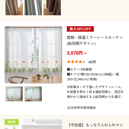
す。
最大20％OFF
遮熱・保温ミラーレースカーテン
(絵羽柄デザイン)
3,070円～
48
件
■カラー/3色展開
■サイズ/幅100×丈68cm(2枚組)～幅
200×丈248cm(1枚物)
水彩画タッチで描いたデザインレース。
お部屋を明るく彩る裾絵羽柄と、窓辺を
爽やかに演出する上絵羽柄からお選びい
ただけます。窓辺に色どりを加えてみま
せんか♪
2026年秋冬販売商品
NEW
【今治産】もっちりふわふわマシ