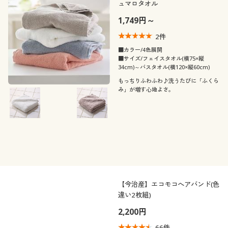
ュマロタオル
1,749円～
2
件
■カラー/4色展開
■サイズ/フェイスタオル(横75×縦
34cm)～バスタオル(横120×縦60cm)
もっちりふわふわ♪洗うたびに「ふくら
み」が増す心地よさ。
【今治産】エコモコへアバンド(色
違い2枚組)
2,200円
66
件