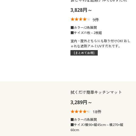
おしゃれな遮熱アルミUVすだれ
3,828円～
9
件
■カラー/2色展開
■サイズ/1枚～2枚組
室内・屋外どちらにも取り付けOK! おし
ゃれな遮熱アルミUVすだれです。
【まとめてお得】
拭くだけ簡単キッチンマット
3,289円～
18
件
■カラー/5色展開
■サイズ/横90×縦45cm～横270×縦
60cm