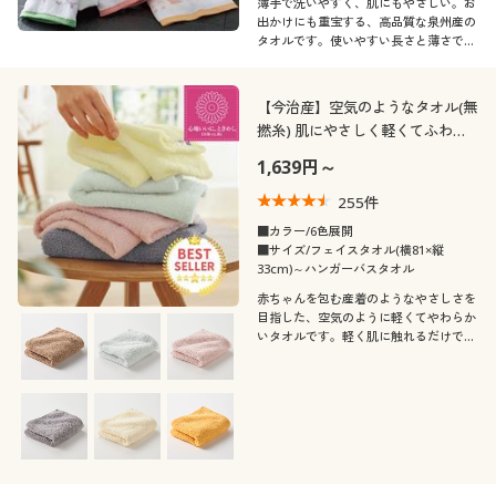
薄手で洗いやすく、肌にもやさしい。お
出かけにも重宝する、高品質な泉州産の
タオルです。使いやすい長さと薄さで、
浴用におすすめ。お得にまとめ買いでき
る柄違いの4枚組でお届けします。
【今治産】空気のようなタオル(無
撚糸) 肌にやさしく軽くてふわふ
わ
1,639円～
255
件
■カラー/6色展開
■サイズ/フェイスタオル(横81×縦
33cm)～ハンガーバスタオル
赤ちゃんを包む産着のようなやさしさを
目指した、空気のように軽くてやわらか
いタオルです。軽く肌に触れるだけです
っと水を吸い取り、使うほどにふんわり
心地よく。瀬戸内のおだやかな色合いが
美しい、セシールおすすめの人気商品で
す。