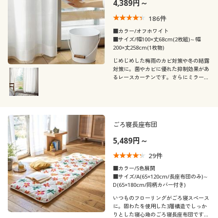
4,389円～
186
件
■カラー/オフホワイト
■サイズ/幅100×丈68cm(2枚組)～幅
200×丈258cm(1枚物)
じめじめした梅雨のカビ対策や冬の結露
対策に。菌やカビに優れた抑制効果があ
るレースカーテンです。さらにミラー効
果で昼間の外からの視線を遮り、プライ
バシーを守ります。セシールおすすめの
人気商品です。
ごろ寝長座布団
5,489円～
29
件
■カラー/5色展開
■サイズ/A(65×120cm/長座布団のみ)～
D(65×180cm/同柄カバー付き)
いつものフローリングがごろ寝スペース
に。固わたを使用した3層構造でしっか
りとした寝心地のごろ寝長座布団です。