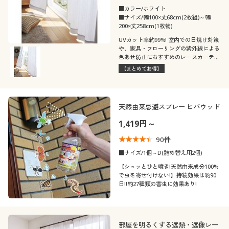
■カラー/ホワイト
■サイズ/幅100×丈68cm(2枚組)～幅
200×丈258cm(1枚物)
UVカット率約99%! 室内での日焼け対策
や、家具・フローリングの紫外線による
色あせ防止におすすめのレースカーテン
です。夏はもちろん、1年中素肌をガー
【まとめてお得】
ドする遮熱UVプロテクトカットタイプ
です。遮熱効果も高いので猛暑対策に
も。セシールおすすめの人気商品です。
天然由来忌避スプレー ヒバウッド
1,419円～
90
件
■サイズ/1個～D(詰め替え用2個)
【シュッとひと噴き!天然由来成分100%
で虫を寄せ付けない!】持続効果は約90
日!!約27種類の害虫に効果あり!
部屋を明るくする遮熱・遮像レー