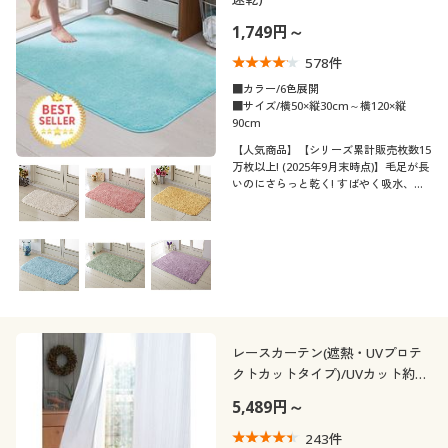
1,749円～
578
件
■カラー/6色展開
■サイズ/横50×縦30cm～横120×縦
90cm
【人気商品】【シリーズ累計販売枚数15
万枚以上! (2025年9月末時点)】毛足が長
いのにさらっと乾く! すばやく吸水、発
散させる長繊維「コスモトロン®」を使
用したバスマットです。吸水速乾効果で
湯上がりさっぱり、サラサラを保ちま
す。セシールおすすめの人気商品です。
レースカーテン(遮熱・UVプロテ
クトカットタイプ)/UVカット約
99%・昼夜目隠し・節電対策
5,489円～
243
件