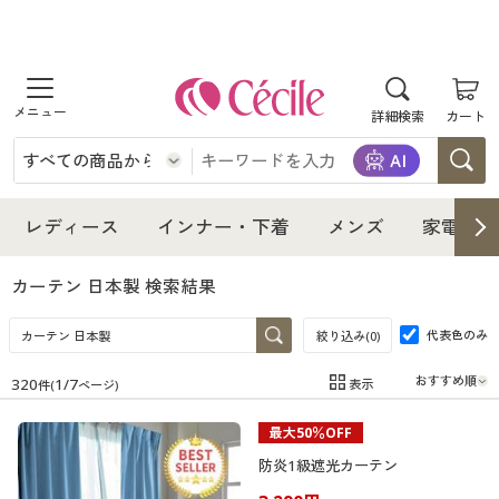
商品を探す
詳細検索
カート
レディース
インナー・下着
レディース通販すべて
レディース
インナー・下着
メンズ
家電・雑
メンズ
インナー・下着通販すべて
レディースファッション
カーテン 日本製
検索結果
家電・雑貨
代表色のみ
メンズ通販すべて
女性下着
絞り込み(
0
)
女性下着
320
1
/
7
表示
件(
ページ)
寝具・インテリア・家具
家電・雑貨すべて
メンズファッション
メンズ下着
在庫
在庫のある商品のみ表示
最大50％OFF
カテゴリ
美容・健康
寝具・インテリア・家具通販すべて
家電
メンズ下着
ジュニア・ティーンズ下着
防炎1級遮光カーテン