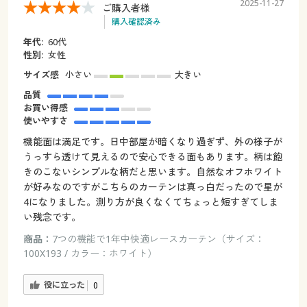
2025-11-27
ご購入者様
購入確認済み
年代:
60代
性別:
女性
サイズ感
小さい
大きい
品質
お買い得感
使いやすさ
機能面は満足です。日中部屋が暗くなり過ぎず、外の様子が
うっすら透けて見えるので安心できる面もあります。柄は飽
きのこないシンプルな柄だと思います。自然なオフホワイト
が好みなのですがこちらのカーテンは真っ白だったので星が
4になりました。測り方が良くなくてちょっと短すぎてしま
い残念です。
商品：
7つの機能で1年中快適レースカーテン（サイズ：
100X193 / カラー：ホワイト）
役に立った
0