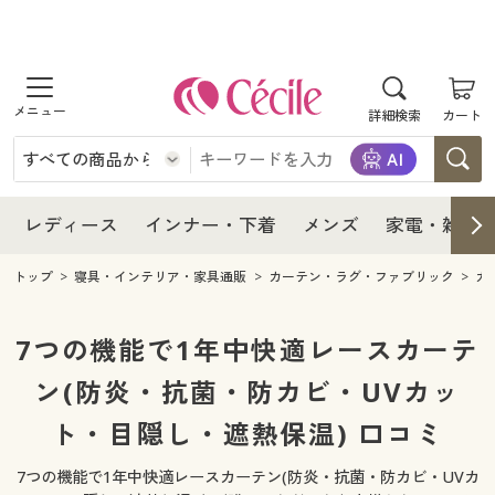
商品を探す
レディース
商品を探す
詳細検索
カート
インナー・下着
レディース通販すべて
レディース
メンズ
インナー・下着通販すべて
レディースファッション
インナー・下着
レディース通販すべて
レディース
インナー・下着
メンズ
家電・雑貨
家電・雑貨
メンズ通販すべて
女性下着
女性下着
メンズ
インナー・下着通販すべて
レディースファッション
トップ
寝具・インテリア・家具通販
カーテン・ラグ・ファブリック
カ
寝具・インテリア・家具
家電・雑貨すべて
メンズファッション
メンズ下着
家電・雑貨
メンズ通販すべて
女性下着
女性下着
7つの機能で1年中快適レースカーテ
美容・健康
寝具・インテリア・家具通販すべて
ン(防炎・抗菌・防カビ・UVカッ
家電
メンズ下着
ジュニア・ティーンズ下着
寝具・インテリア・家具
家電・雑貨すべて
メンズファッション
メンズ下着
ト・目隠し・遮熱保温) 口コミ
制服・スクール
美容・健康通販すべて
家具・収納
キッチン・雑貨・日用品
美容・健康
寝具・インテリア・家具通販すべて
家電
メンズ下着
ジュニア・ティーンズ下着
7つの機能で1年中快適レースカーテン(防炎・抗菌・防カビ・UVカ