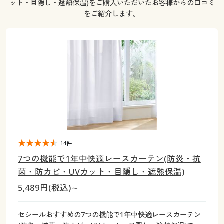
ット・目隠し・遮熱保温)をご購入いただいたお客様からの口コミ
大きいサイズ
制服・スクールすべて
美容・健康・サプリメント
寝具・ベッド
制服・スクール
美容・健康通販すべて
家具・収納
キッチン・雑貨・日用品
をご紹介します。
バーゲン
大きいサイズ通販すべて
制服・学生服
カーテン・ラグ・ファブリック
大きいサイズ
制服・スクールすべて
美容・健康・サプリメント
寝具・ベッド
詳細検索
バーゲンセール
大きいサイズ レディース服
ジュニア・ティーンズ下着
バーゲン
大きいサイズ通販すべて
制服・学生服
カーテン・ラグ・ファブリック
商品カテゴリ一覧
シークレットセール
大きいサイズ レディース下着
詳細検索
バーゲンセール
大きいサイズ レディース服
ジュニア・ティーンズ下着
カタログ
大きいサイズ メンズ
商品カテゴリ一覧
シークレットセール
大きいサイズ レディース下着
カタログ・チラシからのご注文
14件
カタログ
大きいサイズ 事務・制服
大きいサイズ メンズ
7つの機能で1年中快適レースカーテン(防炎・抗
デジタルカタログ
カタログ・チラシからのご注文
菌・防カビ・UVカット・目隠し・遮熱保温)
大きいサイズ 事務・制服
5,489円(税込)～
カタログ無料プレゼント
デジタルカタログ
セシールおすすめの7つの機能で1年中快適レースカーテン
会員メニュー