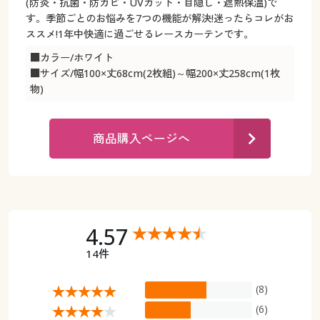
カタログ無料プレゼント
(防炎・抗菌・防カビ・UVカット・目隠し・遮熱保温)で
す。季節ごとのお悩みを7つの機能が解決!迷ったらコレがお
マイページ
ススメ!1年中快適に過ごせるレースカーテンです。
会員メニュー
■カラー/ホワイト
閲覧履歴
マイページ
■サイズ/幅100×丈68cm(2枚組)～幅200×丈258cm(1枚
物)
お気に入り
閲覧履歴
商品購入ページへ
サポート
お気に入り
ご利用ガイド
サポート
よくある質問とお問い合わせ
ご利用ガイド
4.57
14件
よくある質問とお問い合わせ
(8)
(6)