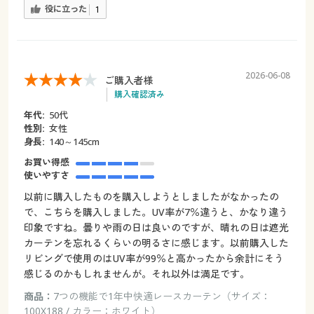
役に立った
1
2026-06-08
ご購入者様
購入確認済み
年代:
50代
性別:
女性
身長:
140～145cm
お買い得感
使いやすさ
以前に購入したものを購入しようとしましたがなかったの
で、こちらを購入しました。UV率が7％違うと、かなり違う
印象ですね。曇りや雨の日は良いのですが、晴れの日は遮光
カーテンを忘れるくらいの明るさに感じます。以前購入した
リビングで使用のはUV率が99％と高かったから余計にそう
感じるのかもしれませんが。それ以外は満足です。
商品：
7つの機能で1年中快適レースカーテン（サイズ：
100X188 / カラー：ホワイト）